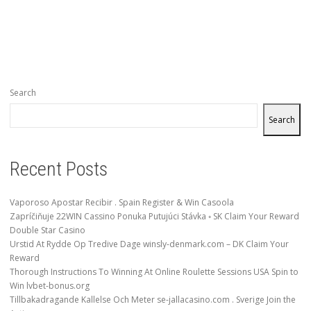
Search
Search
Recent Posts
Vaporoso Apostar Recibir . Spain Register & Win Casoola
Zapríčiňuje 22WIN Cassino Ponuka Putujúci Stávka ◦ SK Claim Your Reward
Double Star Casino
Urstid At Rydde Op Tredive Dage winsly-denmark.com – DK Claim Your
Reward
Thorough Instructions To Winning At Online Roulette Sessions USA Spin to
Win lvbet-bonus.org
Tillbakadragande Kallelse Och Meter se-jallacasino.com . Sverige Join the