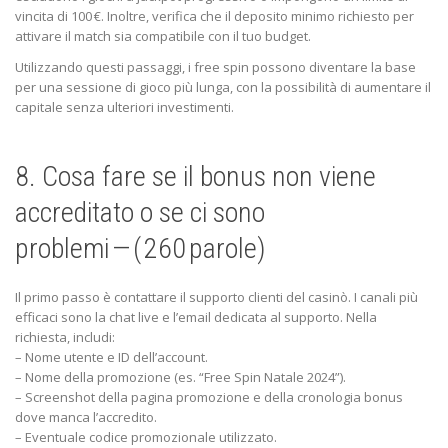
vincita di 100 €. Inoltre, verifica che il deposito minimo richiesto per
attivare il match sia compatibile con il tuo budget.
Utilizzando questi passaggi, i free spin possono diventare la base
per una sessione di gioco più lunga, con la possibilità di aumentare il
capitale senza ulteriori investimenti.
8. Cosa fare se il bonus non viene
accreditato o se ci sono
problemi — ( 260 parole)
Il primo passo è contattare il supporto clienti del casinò. I canali più
efficaci sono la chat live e l’email dedicata al supporto. Nella
richiesta, includi:
– Nome utente e ID dell’account.
– Nome della promozione (es. “Free Spin Natale 2024”).
– Screenshot della pagina promozione e della cronologia bonus
dove manca l’accredito.
– Eventuale codice promozionale utilizzato.