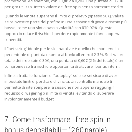
promozione. Ad esempio, con 30 giri da 0,20 €, una puntata di 0,20 €
per giro utilizza l’intero valore dei free spin senza sprecare credito.
Quando le vincite superano il limite di prelievo (spesso 50 €), valuta
se reinvestire parte del profitto in una sessione di gioco a rischio più
basso, come una slot a bassa volatilità con RTP 97 %. Questo
approccio riduce il rischio di perdere rapidamente i fondi appena
convertiti.
Il “bet sizing” ideale per le slot natalizie è quello che mantiene la
percentuale di puntata rispetto al bankroll entro il 2‑3 %. Se il valore
totale dei free spin è 30 €, una puntata di 0,60 € (2 % del totale) è un
compromesso tra rischio e opportunità di attivare i bonus interni.
Infine, sfrutta le funzioni di “autoplay” solo se sei sicuro di aver
impostato limiti di perdita e di vincita. Un controllo manuale ti
permette di interrompere la sessione non appena raggiungi il
requisito di wagering o il limite di vincita, evitando di superare
involontariamente il budget.
7. Come trasformare i free spin in
bonus depositabili — ( 260 parole)