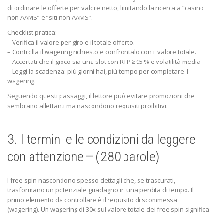
di ordinare le offerte per valore netto, limitando la ricerca a “casino
non AAMS” e “siti non AAMS”.
Checklist pratica:
– Verifica il valore per giro e il totale offerto.
– Controlla il wagering richiesto e confrontalo con il valore totale.
– Accertati che il gioco sia una slot con RTP ≥ 95 % e volatilità media.
– Leggi la scadenza: più giorni hai, più tempo per completare il
wagering.
Seguendo questi passaggi, il lettore può evitare promozioni che
sembrano allettanti ma nascondono requisiti proibitivi.
3. I termini e le condizioni da leggere
con attenzione — ( 280 parole)
I free spin nascondono spesso dettagli che, se trascurati,
trasformano un potenziale guadagno in una perdita di tempo. Il
primo elemento da controllare è il requisito di scommessa
(wagering). Un wagering di 30x sul valore totale dei free spin significa