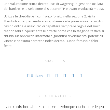
una valutazione critica dei requisiti di wagering, la gestione oculata
del bankroll e la selezione di slot con RTP elevato e volatilità media.
Utilizza le checklist e il confronto fornito nella sezione 2, visita
Myrobotcenter per verificare rapidamente le promozioni dei migliori
casino online e assicurati di rispettare sempre le regole del gioco
responsabile. Sperimenta le offerte prima che la stagione festiva si
chiuda: un approccio informato ti garantirà divertimento, potenziali
vincite e nessuna sorpresa indesiderata. Buona fortuna e felici
feste!
SHARE THIS
0
likes
RELATED ARTICLES
Jackpots hors‑ligne : le secret technique qui booste le jeu