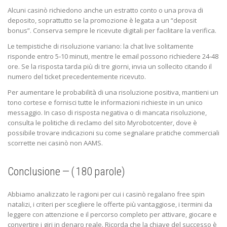
Alcuni casinò richiedono anche un estratto conto o una prova di
deposito, soprattutto se la promozione è legata a un “deposit
bonus”. Conserva sempre le ricevute digitali per facilitare la verifica.
Le tempistiche di risoluzione variano: la chat live solitamente
risponde entro 5‑10 minuti, mentre le email possono richiedere 24‑48
ore. Se la risposta tarda più di tre giorni, invia un sollecito citando il
numero del ticket precedentemente ricevuto.
Per aumentare le probabilità di una risoluzione positiva, mantieni un
tono cortese e fornisci tutte le informazioni richieste in un unico
messaggio. In caso di risposta negativa o di mancata risoluzione,
consulta le politiche di reclamo del sito Myrobotcenter, dove è
possibile trovare indicazioni su come segnalare pratiche commerciali
scorrette nei casinò non AAMS.
Conclusione — ( 180 parole)
Abbiamo analizzato le ragioni per cui i casinò regalano free spin
natalizi, i criteri per scegliere le offerte più vantaggiose, i termini da
leggere con attenzione e il percorso completo per attivare, giocare e
convertire i giri in denaro reale. Ricorda che la chiave del successo è