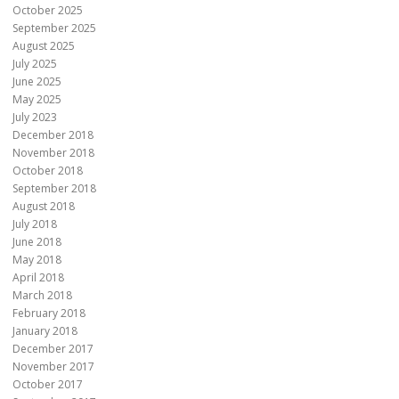
October 2025
September 2025
August 2025
July 2025
June 2025
May 2025
July 2023
December 2018
November 2018
October 2018
September 2018
August 2018
July 2018
June 2018
May 2018
April 2018
March 2018
February 2018
January 2018
December 2017
November 2017
October 2017