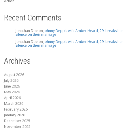
Action
Recent Comments
Jonathan Doe
on
Johnny Depp’s wife Amber Heard, 29, breaks her
silence on their marriage
Jonathan Doe
on
Johnny Depp’s wife Amber Heard, 29, breaks her
silence on their marriage
Archives
August 2026
July 2026
June 2026
May 2026
April 2026
March 2026
February 2026
January 2026
December 2025
November 2025