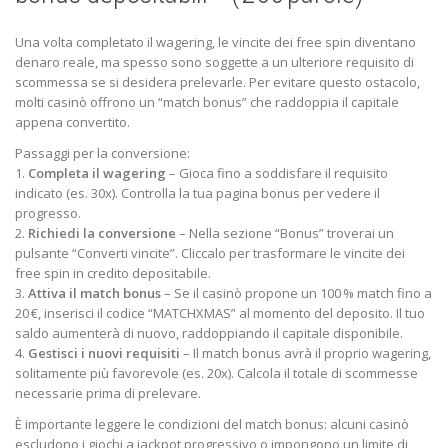
Una volta completato il wagering, le vincite dei free spin diventano
denaro reale, ma spesso sono soggette a un ulteriore requisito di
scommessa se si desidera prelevarle. Per evitare questo ostacolo,
molti casinò offrono un “match bonus” che raddoppia il capitale
appena convertito.
Passaggi per la conversione:
1.
Completa il wagering
– Gioca fino a soddisfare il requisito
indicato (es. 30x). Controlla la tua pagina bonus per vedere il
progresso.
2.
Richiedi la conversione
– Nella sezione “Bonus” troverai un
pulsante “Converti vincite”. Cliccalo per trasformare le vincite dei
free spin in credito depositabile.
3.
Attiva il match bonus
– Se il casinò propone un 100 % match fino a
20 €, inserisci il codice “MATCHXMAS” al momento del deposito. Il tuo
saldo aumenterà di nuovo, raddoppiando il capitale disponibile.
4.
Gestisci i nuovi requisiti
– Il match bonus avrà il proprio wagering,
solitamente più favorevole (es. 20x). Calcola il totale di scommesse
necessarie prima di prelevare.
È importante leggere le condizioni del match bonus: alcuni casinò
escludono i giochi a jackpot progressivo o impongono un limite di