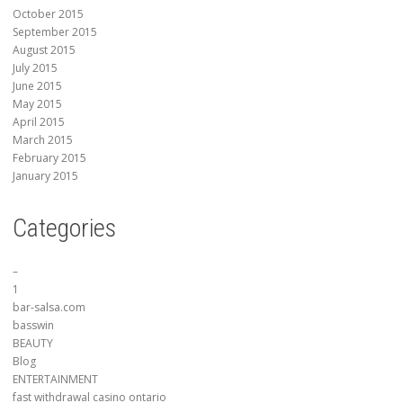
October 2015
September 2015
August 2015
July 2015
June 2015
May 2015
April 2015
March 2015
February 2015
January 2015
Categories
–
1
bar-salsa.com
basswin
BEAUTY
Blog
ENTERTAINMENT
fast withdrawal casino ontario