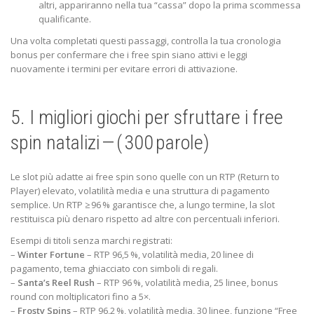
altri, appariranno nella tua “cassa” dopo la prima scommessa
qualificante.
Una volta completati questi passaggi, controlla la tua cronologia
bonus per confermare che i free spin siano attivi e leggi
nuovamente i termini per evitare errori di attivazione.
5. I migliori giochi per sfruttare i free
spin natalizi — ( 300 parole)
Le slot più adatte ai free spin sono quelle con un RTP (Return to
Player) elevato, volatilità media e una struttura di pagamento
semplice. Un RTP ≥ 96 % garantisce che, a lungo termine, la slot
restituisca più denaro rispetto ad altre con percentuali inferiori.
Esempi di titoli senza marchi registrati:
–
Winter Fortune
– RTP 96,5 %, volatilità media, 20 linee di
pagamento, tema ghiacciato con simboli di regali.
–
Santa’s Reel Rush
– RTP 96 %, volatilità media, 25 linee, bonus
round con moltiplicatori fino a 5×.
–
Frosty Spins
– RTP 96,2 %, volatilità media, 30 linee, funzione “Free