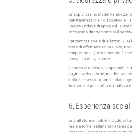
Le app di casino moderne adottano pr
dati trasmessi tra il dispositivo e il 
Secure Enclave di Apple o il Trusted
crittografia direttamente sull’hard
L’autenticazione a due fattori (2FA
tenta di effettuare un prelievo, ric
temporaneo. Questo metodo è consider
possesso del giocatore.
Rispetto al desktop, le app mobile ri
pagine web esterne, ma direttamente n
Inoltre, le sessioni sono isolate: o
limitando le possibilità di riutilizzo
6. Esperienza socia
Le piattaforme mobile includono funz
reale e tornei settimanali a tema pa
ottenere il maggior numero di giri gra