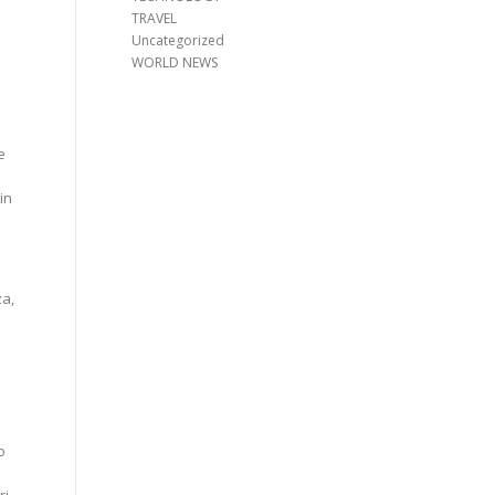
TRAVEL
Uncategorized
WORLD NEWS
e
in
za,
o
ri