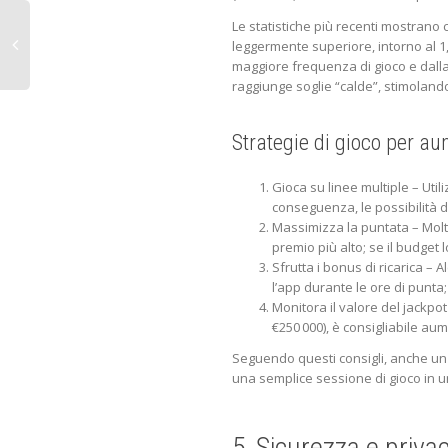
Le statistiche più recenti mostrano 
leggermente superiore, intorno al 1,
maggiore frequenza di gioco e dalla 
raggiunge soglie “calde”, stimoland
Strategie di gioco per aum
Gioca su linee multiple – Util
conseguenza, le possibilità di
Massimizza la puntata – Molti
premio più alto; se il budget 
Sfrutta i bonus di ricarica – 
l’app durante le ore di punta
Monitora il valore del jackp
€250 000), è consigliabile au
Seguendo questi consigli, anche un 
una semplice sessione di gioco in u
5. Sicurezza e priva