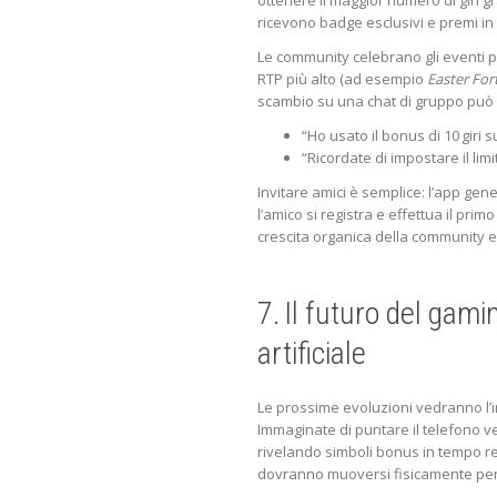
ricevono badge esclusivi e premi in
Le community celebrano gli eventi pa
RTP più alto (ad esempio
Easter For
scambio su una chat di gruppo può 
“Ho usato il bonus di 10 giri 
“Ricordate di impostare il lim
Invitare amici è semplice: l’app ge
l’amico si registra e effettua il pri
crescita organica della community e
7. Il futuro del gam
artificiale
Le prossime evoluzioni vedranno l’i
Immaginate di puntare il telefono ve
rivelando simboli bonus in tempo r
dovranno muoversi fisicamente per