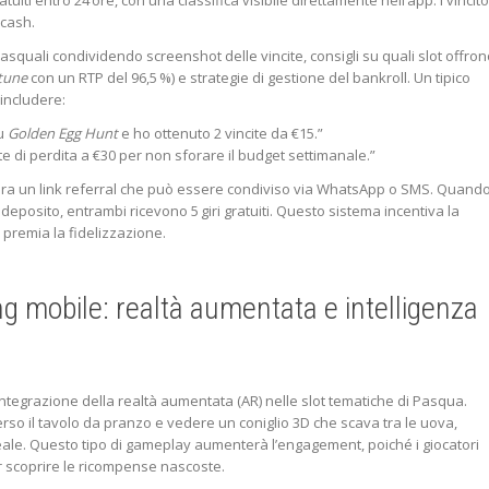
 cash.
squali condividendo screenshot delle vincite, consigli su quali slot offrono
tune
con un RTP del 96,5 %) e strategie di gestione del bankroll. Un tipico
includere:
su
Golden Egg Hunt
e ho ottenuto 2 vincite da €15.”
ite di perdita a €30 per non sforare il budget settimanale.”
nera un link referral che può essere condiviso via WhatsApp o SMS. Quand
mo deposito, entrambi ricevono 5 giri gratuiti. Questo sistema incentiva la
 premia la fidelizzazione.
ing mobile: realtà aumentata e intelligenza
ntegrazione della realtà aumentata (AR) nelle slot tematiche di Pasqua.
rso il tavolo da pranzo e vedere un coniglio 3D che scava tra le uova,
eale. Questo tipo di gameplay aumenterà l’engagement, poiché i giocatori
 scoprire le ricompense nascoste.