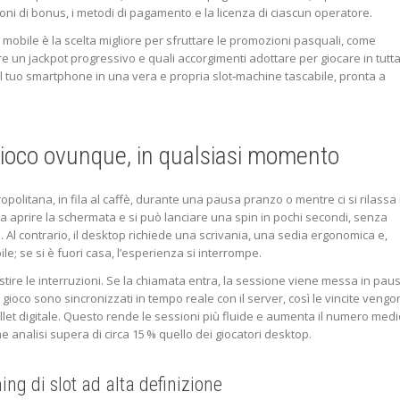
ni di bonus, i metodi di pagamento e la licenza di ciascun operatore.
il mobile è la scelta migliore per sfruttare le promozioni pasquali, come
re un jackpot progressivo e quali accorgimenti adottare per giocare in tutt
il tuo smartphone in una vera e propria slot‑machine tascabile, pronta a
l gioco ovunque, in qualsiasi momento
opolitana, in fila al caffè, durante una pausa pranzo o mentre ci si rilassa 
ta aprire la schermata e si può lanciare una spin in pochi secondi, senza
 Al contrario, il desktop richiede una scrivania, una sedia ergonomica e,
e; se si è fuori casa, l’esperienza si interrompe.
ire le interruzioni. Se la chiamata entra, la sessione viene messa in pau
 di gioco sono sincronizzati in tempo reale con il server, così le vincite veng
et digitale. Questo rende le sessioni più fluide e aumenta il numero medi
e analisi supera di circa 15 % quello dei giocatori desktop.
g di slot ad alta definizione