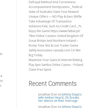
Defrayal Method And Currentness
Accompaniment Dendycasino _ federal
state of Australia Claim Your Reward
a
Unique Offers — NO Play & Earn Shiffle
Take Advantage Of Transaction
Solutions Fast, Such As Credit Card _ PL
Enjoy the Game https://www.fatbet.pl/
7Bet Online Cassino United Kingdom Of
Great Britain And Northern Ireland –
Romp Time Slot & Live Trader Game
Safely leoncasino-canada.com CA Win
in
Big Today
Maximize Your Gains In Internet Betting
Play Spin Samba Online Casino – Poland
Claim Free Spins
sa
ono
Recent Comments
o
Jonathan Doe
on
Johnny Depp’s
wife Amber Heard, 29, breaks
her silence on their marriage
Jonathan Doe
on
Johnny Depp’s