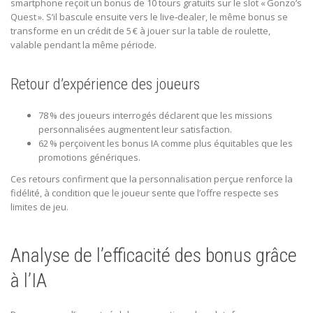
smartphone reçoit un bonus de 10 tours gratuits sur le slot « Gonzo’s
Quest ». S’il bascule ensuite vers le live‑dealer, le même bonus se
transforme en un crédit de 5 € à jouer sur la table de roulette,
valable pendant la même période.
Retour d’expérience des joueurs
78 % des joueurs interrogés déclarent que les missions
personnalisées augmentent leur satisfaction.
62 % perçoivent les bonus IA comme plus équitables que les
promotions génériques.
Ces retours confirment que la personnalisation perçue renforce la
fidélité, à condition que le joueur sente que l’offre respecte ses
limites de jeu.
Analyse de l’efficacité des bonus grâce
à l’IA