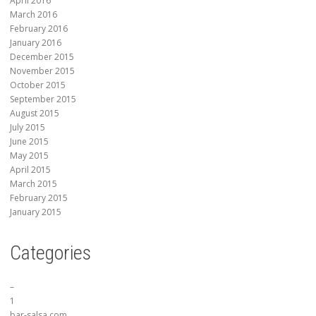
April 2016
March 2016
February 2016
January 2016
December 2015
November 2015
October 2015
September 2015
August 2015
July 2015
June 2015
May 2015
April 2015
March 2015
February 2015
January 2015
Categories
–
1
bar-salsa.com