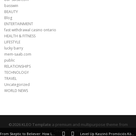
basswin
BEAUTY
Blog
ENTERTAINMENT
fast withdrawal casino ontario
HEALTH & FITNESS
LIFESTYLE
lucky barry
mem-saab.com
public
RELATIONSHIPS
TECHNOLOGY
TRAVEL
Uncategorized
WORLD NEWS
©2026 KLEO Template
a premium and multipurpose theme from
th
Seven
Queen
From Skeptic to Believer: How Lecurrents Turned My Houston Dating Journey Around
Level Up Kaszinó Promóciós Kód egész Magyarország Kezdj Bele