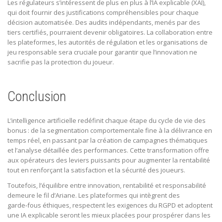
Les régulateurs s’intéressent de plus en plus à l’IA explicable (XAI),
qui doit fournir des justifications compréhensibles pour chaque
décision automatisée. Des audits indépendants, menés par des
tiers certifiés, pourraient devenir obligatoires. La collaboration entre
les plateformes, les autorités de régulation et les organisations de
jeu responsable sera cruciale pour garantir que l’innovation ne
sacrifie pas la protection du joueur.
Conclusion
L’intelligence artificielle redéfinit chaque étape du cycle de vie des
bonus : de la segmentation comportementale fine à la délivrance en
temps réel, en passant par la création de campagnes thématiques
et l’analyse détaillée des performances. Cette transformation offre
aux opérateurs des leviers puissants pour augmenter la rentabilité
tout en renforçant la satisfaction et la sécurité des joueurs.
Toutefois, l’équilibre entre innovation, rentabilité et responsabilité
demeure le fil d’Ariane. Les plateformes qui intègrent des
garde‑fous éthiques, respectent les exigences du RGPD et adoptent
une IA explicable seront les mieux placées pour prospérer dans les