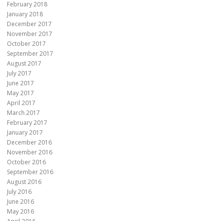
February 2018
January 2018
December 2017
November 2017
October 2017
September 2017
August 2017
July 2017
June 2017
May 2017
April 2017
March 2017
February 2017
January 2017
December 2016
November 2016
October 2016
September 2016
August 2016
July 2016
June 2016
May 2016