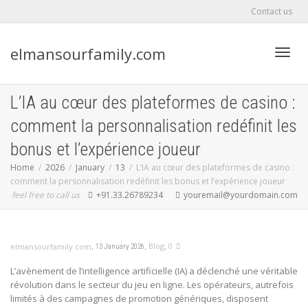
Contact us
elmansourfamily.com
Toggl
L’IA au cœur des plateformes de casino :
comment la personnalisation redéfinit les
navig
bonus et l’expérience joueur
Home
2026
January
13
L’IA au cœur des plateformes de casino :
comment la personnalisation redéfinit les bonus et l’expérience joueur
feel free to call us
+91.33.26789234
youremail@yourdomain.com
,
,
,
Blog
0
elmansourfamily.com
13 January 2026
L’avènement de l’intelligence artificielle (IA) a déclenché une véritable
révolution dans le secteur du jeu en ligne. Les opérateurs, autrefois
limités à des campagnes de promotion génériques, disposent