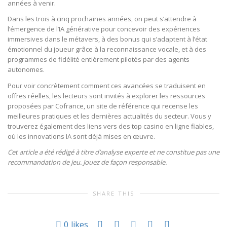
années à venir.
Dans les trois à cinq prochaines années, on peut s’attendre à
l’émergence de l’IA générative pour concevoir des expériences
immersives dans le métavers, à des bonus qui s’adaptent à l’état
émotionnel du joueur grâce à la reconnaissance vocale, et à des
programmes de fidélité entièrement pilotés par des agents
autonomes.
Pour voir concrètement comment ces avancées se traduisent en
offres réelles, les lecteurs sont invités à explorer les ressources
proposées par Cofrance, un site de référence qui recense les
meilleures pratiques et les dernières actualités du secteur. Vous y
trouverez également des liens vers des top casino en ligne fiables,
où les innovations IA sont déjà mises en œuvre.
Cet article a été rédigé à titre d’analyse experte et ne constitue pas une
recommandation de jeu. Jouez de façon responsable.
SHARE THIS
0
likes