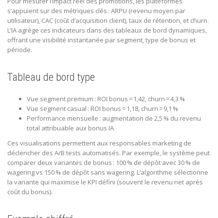
Pour mesurer l’impact réel des promotions, les plateformes
s’appuient sur des métriques clés : ARPU (revenu moyen par
utilisateur), CAC (coût d’acquisition client), taux de rétention, et churn.
L’IA agrège ces indicateurs dans des tableaux de bord dynamiques,
offrant une visibilité instantanée par segment, type de bonus et
période.
Tableau de bord type
Vue segment premium : ROI bonus = 1,42, churn = 4,3 %
Vue segment casual : ROI bonus = 1,18, churn = 9,1 %
Performance mensuelle : augmentation de 2,5 % du revenu
total attribuable aux bonus IA
Ces visualisations permettent aux responsables marketing de
déclencher des A/B tests automatisés. Par exemple, le système peut
comparer deux variantes de bonus : 100 % de dépôt avec 30 % de
wagering vs 150 % de dépôt sans wagering. L’algorithme sélectionne
la variante qui maximise le KPI défini (souvent le revenu net après
coût du bonus).