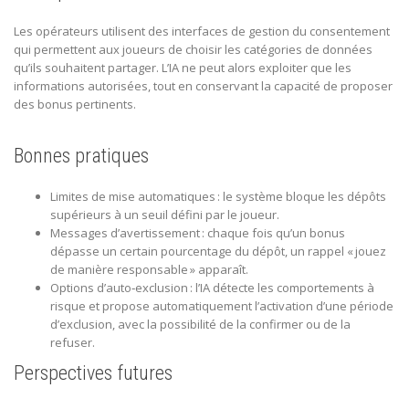
Les opérateurs utilisent des interfaces de gestion du consentement
qui permettent aux joueurs de choisir les catégories de données
qu’ils souhaitent partager. L’IA ne peut alors exploiter que les
informations autorisées, tout en conservant la capacité de proposer
des bonus pertinents.
Bonnes pratiques
Limites de mise automatiques : le système bloque les dépôts
supérieurs à un seuil défini par le joueur.
Messages d’avertissement : chaque fois qu’un bonus
dépasse un certain pourcentage du dépôt, un rappel « jouez
de manière responsable » apparaît.
Options d’auto‑exclusion : l’IA détecte les comportements à
risque et propose automatiquement l’activation d’une période
d’exclusion, avec la possibilité de la confirmer ou de la
refuser.
Perspectives futures