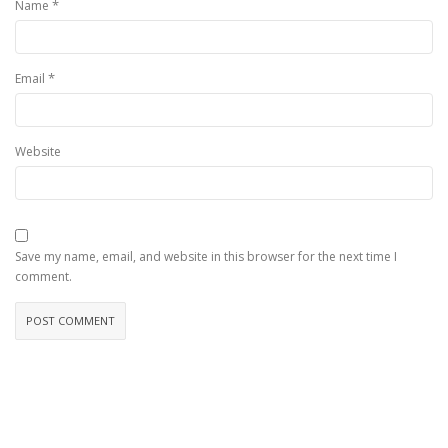
*
Name
*
Email
Website
Save my name, email, and website in this browser for the next time I
comment.