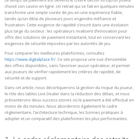
Le temps de paiement est devenu le critère décisif lorsqu’un joueur
choisit son casino en ligne. Un retrait qui se fait en quelques minutes
transforme une simple soirée de jeu en une expérience fiable,
tandis qu’un délai de plusieurs jours engendre méfiance et
frustration. Cette exigence de rapidité s’inscrit dans une évolution
plus large du secteur : les opérateurs rivalisent d’innovation pour
offrir des solutions de paiement instantané, tout en conservant les
exigences de sécurité imposées par les autorités de jeu.
Pour comparer les meilleures plateformes, consultez
https://www.digitalplace.fr/
. Ce site propose une vue d’ensemble
des offres disponibles, sans favoriser aucun opérateur, et permet
aux joueurs de vérifier rapidement les critères de rapidité, de
sécurité et de support.
Dans cet article, nous décortiquerons la gestion du risque du joueur,
le rôle des tables Live Dealer dans la réduction des délais, et nous
présenterons deux success‑stories où le paiement a été effectué en
moins de dix minutes. Nous aborderons également le cadre
réglementaire, l’architecture technique, les bonnes pratiques à
adopter et un comparatif des plateformes les plus performantes.