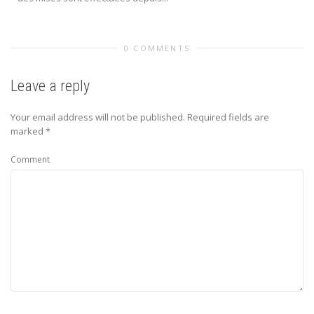
0 COMMENTS
Leave a reply
Your email address will not be published.
Required fields are
marked
*
Comment