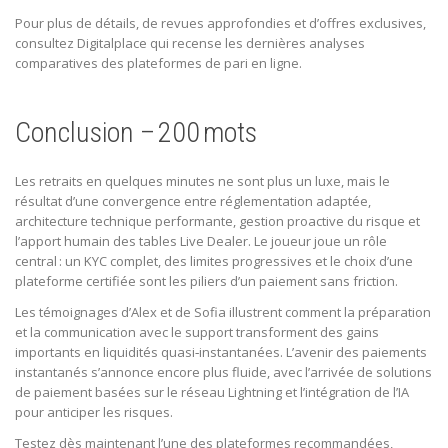
Pour plus de détails, de revues approfondies et d’offres exclusives,
consultez Digitalplace qui recense les dernières analyses
comparatives des plateformes de pari en ligne.
Conclusion – 200 mots
Les retraits en quelques minutes ne sont plus un luxe, mais le
résultat d’une convergence entre réglementation adaptée,
architecture technique performante, gestion proactive du risque et
l’apport humain des tables Live Dealer. Le joueur joue un rôle
central : un KYC complet, des limites progressives et le choix d’une
plateforme certifiée sont les piliers d’un paiement sans friction.
Les témoignages d’Alex et de Sofia illustrent comment la préparation
et la communication avec le support transforment des gains
importants en liquidités quasi‑instantanées. L’avenir des paiements
instantanés s’annonce encore plus fluide, avec l’arrivée de solutions
de paiement basées sur le réseau Lightning et l’intégration de l’IA
pour anticiper les risques.
Testez dès maintenant l’une des plateformes recommandées,