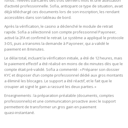
fonds : relevés bancaires des trois derniers mois et une attestation
d’activité professionnelle. Sofia, anticipant ce type de situation, avait
déjà téléchargé ces documents lors de son inscription, les rendant
accessibles dans son tableau de bord.
Après la vérification, le casino a déclenché le module de retrait
rapide. Sofia a sélectionné son compte professionnel Payoneer,
activé la 2FA et confirmé le retrait. Le système a appliqué le protocole
3‑DS, puis a transmis la demande à Payoneer, qui a validé le
paiement en 8 minutes.
Le délai total, incluant la vérification initiale, a été de 12 heures, mais
le paiement effectif a été réalisé en moins de dix minutes dès que le
compte était pré‑validé. Sofia a commenté : « Préparer son dossier
KYC et disposer d’un compte professionnel dédié aux gros montants
a éliminé les blocages. Le support a été réactif, et le fait que le
croupier ait signé le gain a rassuré les deux parties. »
Enseignements : la préparation préalable (documents, comptes
professionnels) et une communication proactive avec le support
permettent de transformer un gros gain en paiement
quasi‑instantané.