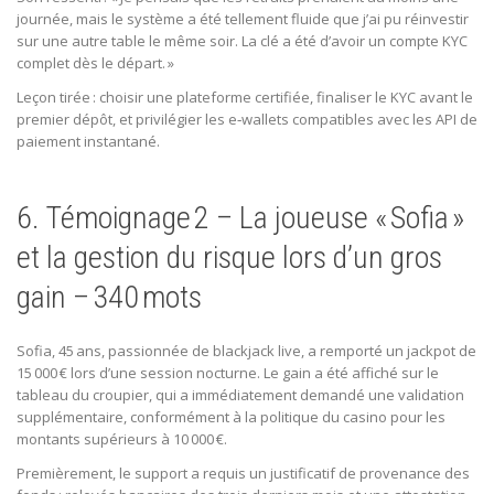
journée, mais le système a été tellement fluide que j’ai pu réinvestir
sur une autre table le même soir. La clé a été d’avoir un compte KYC
complet dès le départ. »
Leçon tirée : choisir une plateforme certifiée, finaliser le KYC avant le
premier dépôt, et privilégier les e‑wallets compatibles avec les API de
paiement instantané.
6. Témoignage 2 – La joueuse « Sofia »
et la gestion du risque lors d’un gros
gain – 340 mots
Sofia, 45 ans, passionnée de blackjack live, a remporté un jackpot de
15 000 € lors d’une session nocturne. Le gain a été affiché sur le
tableau du croupier, qui a immédiatement demandé une validation
supplémentaire, conformément à la politique du casino pour les
montants supérieurs à 10 000 €.
Premièrement, le support a requis un justificatif de provenance des