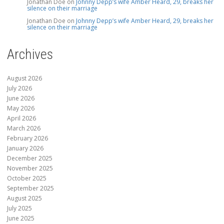
Jonathan Doe
on
Johnny Depp’s wife Amber Heard, 29, breaks her
silence on their marriage
Jonathan Doe
on
Johnny Depp’s wife Amber Heard, 29, breaks her
silence on their marriage
Archives
August 2026
July 2026
June 2026
May 2026
April 2026
March 2026
February 2026
January 2026
December 2025
November 2025
October 2025
September 2025
August 2025
July 2025
June 2025