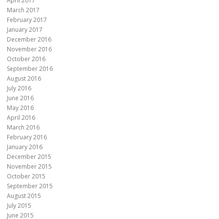
April 2017
March 2017
February 2017
January 2017
December 2016
November 2016
October 2016
September 2016
August 2016
July 2016
June 2016
May 2016
April 2016
March 2016
February 2016
January 2016
December 2015
November 2015
October 2015
September 2015
August 2015
July 2015
June 2015