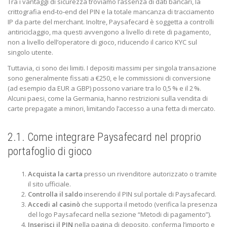
Tra i vantaggi di sicurezza troviamo l’assenza di dati bancari, la
crittografia end‑to‑end del PIN e la totale mancanza di tracciamento
IP da parte del merchant. Inoltre, Paysafecard è soggetta a controlli
antiriciclaggio, ma questi avvengono a livello di rete di pagamento,
non a livello dell’operatore di gioco, riducendo il carico KYC sul
singolo utente.
Tuttavia, ci sono dei limiti. I depositi massimi per singola transazione
sono generalmente fissati a €250, e le commissioni di conversione
(ad esempio da EUR a GBP) possono variare tra lo 0,5 % e il 2 %.
Alcuni paesi, come la Germania, hanno restrizioni sulla vendita di
carte prepagate a minori, limitando l’accesso a una fetta di mercato.
2.1. Come integrare Paysafecard nel proprio
portafoglio di gioco
Acquista la carta
presso un rivenditore autorizzato o tramite
il sito ufficiale.
Controlla il saldo
inserendo il PIN sul portale di Paysafecard.
Accedi al casinò
che supporta il metodo (verifica la presenza
del logo Paysafecard nella sezione “Metodi di pagamento”).
Inserisci il PIN
nella pagina di deposito, conferma l’importo e