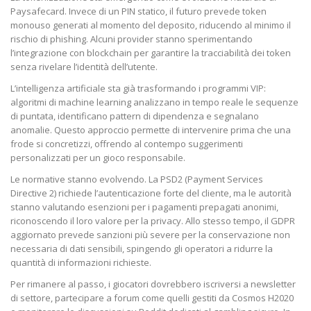
Paysafecard. Invece di un PIN statico, il futuro prevede token
monouso generati al momento del deposito, riducendo al minimo il
rischio di phishing. Alcuni provider stanno sperimentando
l’integrazione con blockchain per garantire la tracciabilità dei token
senza rivelare l’identità dell’utente.
L’intelligenza artificiale sta già trasformando i programmi VIP:
algoritmi di machine learning analizzano in tempo reale le sequenze
di puntata, identificano pattern di dipendenza e segnalano
anomalie. Questo approccio permette di intervenire prima che una
frode si concretizzi, offrendo al contempo suggerimenti
personalizzati per un gioco responsabile.
Le normative stanno evolvendo. La PSD2 (Payment Services
Directive 2) richiede l’autenticazione forte del cliente, ma le autorità
stanno valutando esenzioni per i pagamenti prepagati anonimi,
riconoscendo il loro valore per la privacy. Allo stesso tempo, il GDPR
aggiornato prevede sanzioni più severe per la conservazione non
necessaria di dati sensibili, spingendo gli operatori a ridurre la
quantità di informazioni richieste.
Per rimanere al passo, i giocatori dovrebbero iscriversi a newsletter
di settore, partecipare a forum come quelli gestiti da Cosmos H2020