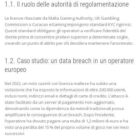
1.1. Il ruolo delle autorità di regolamentazione
Le licenze rilasciate da Malta Gaming Authority, UK Gambling
Commission o Curacao eGaming impongono standard KYC rigorosi.
Questi standard obbligano gli operatori a verificare l’identità del
cliente prima di consentire prelievi superiori a determinate soglie,
creando un punto di attrito per chi desidera mantenere l’anonimato.
1.2. Caso studio: un data breach in un operatore
europeo
Nel 2022, un noto casinò con licenza maltese ha subito una
violazione che ha esposto le informazioni di oltre 200.000 utenti,
inclusi nomi, indirizzi email e dettagli di carte di credito. L’attacco è
stato facilitato da un server di pagamento non aggiornato,
dimostrando come la dipendenza da metodi tradizionali possa
amplificare le conseguenze di un breach. Dopo l’incidente,
l’operatore ha dovuto pagare una multa di 1,2 milioni di euro e ha
visto una perdita del 15 % del proprio volume di gioco nei sei mesi
successivi.