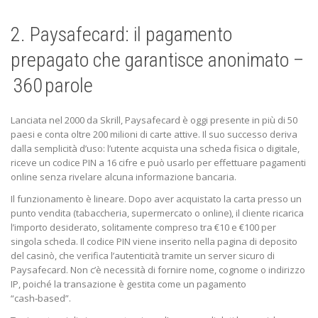
2. Paysafecard: il pagamento
prepagato che garantisce anonimato –
360 parole
Lanciata nel 2000 da Skrill, Paysafecard è oggi presente in più di 50
paesi e conta oltre 200 milioni di carte attive. Il suo successo deriva
dalla semplicità d’uso: l’utente acquista una scheda fisica o digitale,
riceve un codice PIN a 16 cifre e può usarlo per effettuare pagamenti
online senza rivelare alcuna informazione bancaria.
Il funzionamento è lineare. Dopo aver acquistato la carta presso un
punto vendita (tabaccheria, supermercato o online), il cliente ricarica
l’importo desiderato, solitamente compreso tra €10 e €100 per
singola scheda. Il codice PIN viene inserito nella pagina di deposito
del casinò, che verifica l’autenticità tramite un server sicuro di
Paysafecard. Non c’è necessità di fornire nome, cognome o indirizzo
IP, poiché la transazione è gestita come un pagamento
“cash‑based”.