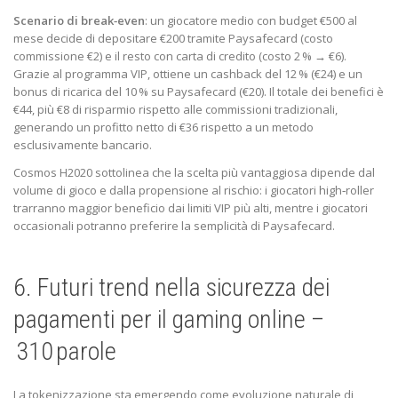
Scenario di break‑even
: un giocatore medio con budget €500 al
mese decide di depositare €200 tramite Paysafecard (costo
commissione €2) e il resto con carta di credito (costo 2 % → €6).
Grazie al programma VIP, ottiene un cashback del 12 % (€24) e un
bonus di ricarica del 10 % su Paysafecard (€20). Il totale dei benefici è
€44, più €8 di risparmio rispetto alle commissioni tradizionali,
generando un profitto netto di €36 rispetto a un metodo
esclusivamente bancario.
Cosmos H2020 sottolinea che la scelta più vantaggiosa dipende dal
volume di gioco e dalla propensione al rischio: i giocatori high‑roller
trarranno maggior beneficio dai limiti VIP più alti, mentre i giocatori
occasionali potranno preferire la semplicità di Paysafecard.
6. Futuri trend nella sicurezza dei
pagamenti per il gaming online –
310 parole
La tokenizzazione sta emergendo come evoluzione naturale di