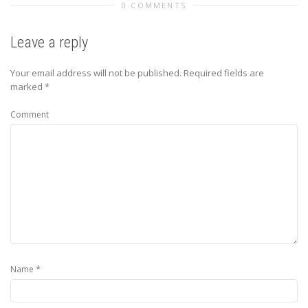
0 COMMENTS
Leave a reply
Your email address will not be published.
Required fields are
marked
*
Comment
*
Name