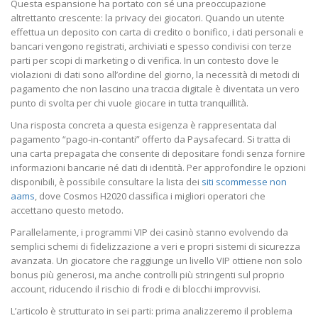
Questa espansione ha portato con sé una preoccupazione
altrettanto crescente: la privacy dei giocatori. Quando un utente
effettua un deposito con carta di credito o bonifico, i dati personali e
bancari vengono registrati, archiviati e spesso condivisi con terze
parti per scopi di marketing o di verifica. In un contesto dove le
violazioni di dati sono all’ordine del giorno, la necessità di metodi di
pagamento che non lascino una traccia digitale è diventata un vero
punto di svolta per chi vuole giocare in tutta tranquillità.
Una risposta concreta a questa esigenza è rappresentata dal
pagamento “pago‑in‑contanti” offerto da Paysafecard. Si tratta di
una carta prepagata che consente di depositare fondi senza fornire
informazioni bancarie né dati di identità. Per approfondire le opzioni
disponibili, è possibile consultare la lista dei
siti scommesse non
aams
, dove Cosmos H2020 classifica i migliori operatori che
accettano questo metodo.
Parallelamente, i programmi VIP dei casinò stanno evolvendo da
semplici schemi di fidelizzazione a veri e propri sistemi di sicurezza
avanzata. Un giocatore che raggiunge un livello VIP ottiene non solo
bonus più generosi, ma anche controlli più stringenti sul proprio
account, riducendo il rischio di frodi e di blocchi improvvisi.
L’articolo è strutturato in sei parti: prima analizzeremo il problema