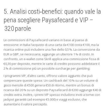
5. Analisi costi‑benefici: quando vale la
pena scegliere Paysafecard e VIP –
320 parole
Le commissioni di Paysafecard variano in base al paese di
emissione: in Italia l’acquisto di una carta da €100 costa €100, ma la
ricarica online può includere una fee dello 0,5 %. La conversione da
EUR a GBP, se necessaria, aggiunge un ulteriore 1 % di costo. In
confronto, un e‑wallet come Skrill applica una commissione fissa di
€0,30 per deposito, mentre le carte di credito possono addebitare il
2 % di commissione più un possibile surcharge per gambling.
I programmi VIP, d’altro canto, offrono valore aggiunto che può
compensare queste spese. Un cashback del 10 % su un volume di
gioco mensile di €500 genera €50 di ritorno, mentre un bonus di
ricarica del 20 % su un deposito Paysafecard di €200 aggiunge €40 di
credito extra. Inoltre, i premi VIP spesso includono inviti a tornei con
jackpot garantiti (ad esempio €5.000) e viaggi esclusivi, che
aumentano il valore percepito.