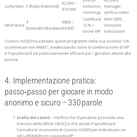
€2.000 –
LuckySpin
5 (Ruby‑Diamond)
esclusivo,
manager,
€10.000
concierge
verifica video
Cashback
Alert SMS,
4
€800 –
WinPalace
12 % +
revisione
(Emerald‑Obsidian)
€4.500
tornei VIP
transazioni
Cosmos H2020 ha valutato questi programmi nella sua sezione “siti
scommesse non AAMS”, evidenziando come la combinazione di VIP
e Paysafecard sia particolarmente efficace per i giocatori attenti alla
privacy.
4. Implementazione pratica:
passo‑passo per giocare in modo
anonimo e sicuro – 330 parole
Scelta del casinò
– Verifica che l’operatore possieda una
licenza valida (MGA, UKGC) e che accetti Paysafecard.
Consulta le recensioni di Cosmos H2020 per individuare un
sito affidabile
con supporto VIP.