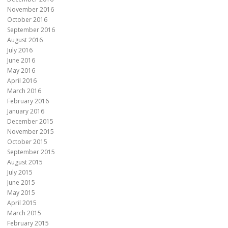
November 2016
October 2016
September 2016
August 2016
July 2016
June 2016
May 2016
April 2016
March 2016
February 2016
January 2016
December 2015
November 2015
October 2015
September 2015
August 2015
July 2015
June 2015
May 2015
April 2015
March 2015
February 2015