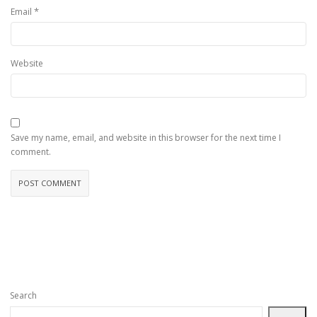
*
Email
Website
Save my name, email, and website in this browser for the next time I
comment.
Search