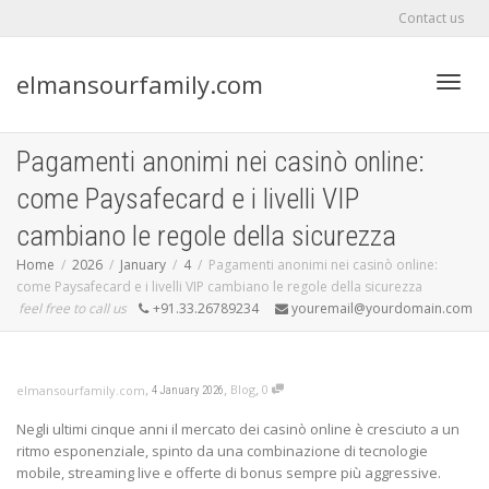
Contact us
elmansourfamily.com
Toggl
Pagamenti anonimi nei casinò online:
come Paysafecard e i livelli VIP
navig
cambiano le regole della sicurezza
Home
2026
January
4
Pagamenti anonimi nei casinò online:
come Paysafecard e i livelli VIP cambiano le regole della sicurezza
feel free to call us
+91.33.26789234
youremail@yourdomain.com
,
,
,
Blog
0
elmansourfamily.com
4 January 2026
Negli ultimi cinque anni il mercato dei casinò online è cresciuto a un
ritmo esponenziale, spinto da una combinazione di tecnologie
mobile, streaming live e offerte di bonus sempre più aggressive.