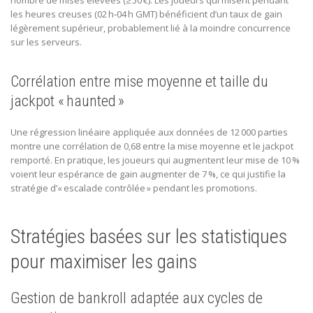
nombre de mises élevées (≥ 50 €). Les joueurs qui misent pendant
les heures creuses (02 h‑04 h GMT) bénéficient d’un taux de gain
légèrement supérieur, probablement lié à la moindre concurrence
sur les serveurs.
Corrélation entre mise moyenne et taille du
jackpot « haunted »
Une régression linéaire appliquée aux données de 12 000 parties
montre une corrélation de 0,68 entre la mise moyenne et le jackpot
remporté. En pratique, les joueurs qui augmentent leur mise de 10 %
voient leur espérance de gain augmenter de 7 %, ce qui justifie la
stratégie d’« escalade contrôlée » pendant les promotions.
Stratégies basées sur les statistiques
pour maximiser les gains
Gestion de bankroll adaptée aux cycles de