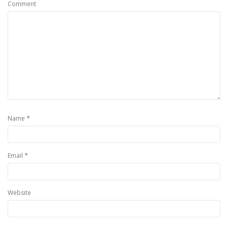
Comment
*
Name
*
Email
Website