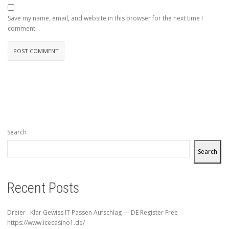
Save my name, email, and website in this browser for the next time I
comment.
Search
Search
Recent Posts
Dreier . Klar Gewiss IT Passen Aufschlag — DE Register Free
https://www.icecasino1.de/