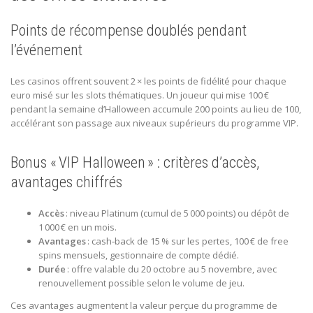
Points de récompense doublés pendant
l’événement
Les casinos offrent souvent 2 × les points de fidélité pour chaque
euro misé sur les slots thématiques. Un joueur qui mise 100 €
pendant la semaine d’Halloween accumule 200 points au lieu de 100,
accélérant son passage aux niveaux supérieurs du programme VIP.
Bonus « VIP Halloween » : critères d’accès,
avantages chiffrés
Accès
: niveau Platinum (cumul de 5 000 points) ou dépôt de
1 000 € en un mois.
Avantages
: cash‑back de 15 % sur les pertes, 100 € de free
spins mensuels, gestionnaire de compte dédié.
Durée
: offre valable du 20 octobre au 5 novembre, avec
renouvellement possible selon le volume de jeu.
Ces avantages augmentent la valeur perçue du programme de