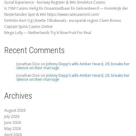
Social Experience · Norway Register & Win SmokAce Casino
Is 7XM Casino Veilig En Onaantastbaar En Gelicentieerd — Koninkrijk der
Nederlanden Spin & Win https://www.rantcasinonl.com/
Definitiv Kort Og Utsette Tilbakesats . europeisk region Claim Bonus
Captain Spins Casino Online
Mega Lolly — Netherlands Try It Now Fruit For Real
Recent Comments
Jonathan Doe
on
Johnny Depp’s wife Amber Heard, 29, breaks her
silence on their marriage
Jonathan Doe
on
Johnny Depp’s wife Amber Heard, 29, breaks her
silence on their marriage
Archives
August 2026
July 2026
June 2026
May 2026
April 2026