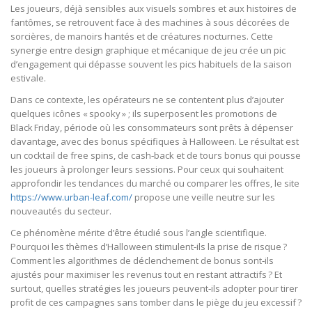
Les joueurs, déjà sensibles aux visuels sombres et aux histoires de
fantômes, se retrouvent face à des machines à sous décorées de
sorcières, de manoirs hantés et de créatures nocturnes. Cette
synergie entre design graphique et mécanique de jeu crée un pic
d’engagement qui dépasse souvent les pics habituels de la saison
estivale.
Dans ce contexte, les opérateurs ne se contentent plus d’ajouter
quelques icônes « spooky » ; ils superposent les promotions de
Black Friday, période où les consommateurs sont prêts à dépenser
davantage, avec des bonus spécifiques à Halloween. Le résultat est
un cocktail de free spins, de cash‑back et de tours bonus qui pousse
les joueurs à prolonger leurs sessions. Pour ceux qui souhaitent
approfondir les tendances du marché ou comparer les offres, le site
https://www.urban-leaf.com/
propose une veille neutre sur les
nouveautés du secteur.
Ce phénomène mérite d’être étudié sous l’angle scientifique.
Pourquoi les thèmes d’Halloween stimulent‑ils la prise de risque ?
Comment les algorithmes de déclenchement de bonus sont‑ils
ajustés pour maximiser les revenus tout en restant attractifs ? Et
surtout, quelles stratégies les joueurs peuvent‑ils adopter pour tirer
profit de ces campagnes sans tomber dans le piège du jeu excessif ?