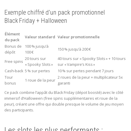
Exemple chiffré d’un pack promotionnel
Black Friday + Halloween
Élément
Valeur standard
Valeur promotionnelle
du pack
Bonus de
100 % jusqu’à
150 % jusqu’à 200 €
dépôt
100 €
20 tours sur
40 tours sur « Spooky Slots » + 10 tours
Free spins
« Spooky Slots »
sur « Vampire’s Kiss »
Cash‑back
5 % sur pertes
10 % sur pertes pendant 7 jours
Tour
2 roues de la peur + multiplicateur 5x
1 roue de la peur
bonus
garanti
Ce pack combine l’appât du Black Friday (dépot boosté) avec le côté
immersif d’Halloween (free spins supplémentaires et roue de la
peur), créant une offre qui double presque le volume de jeu moyen
des participants.
Les slots les plus performants :