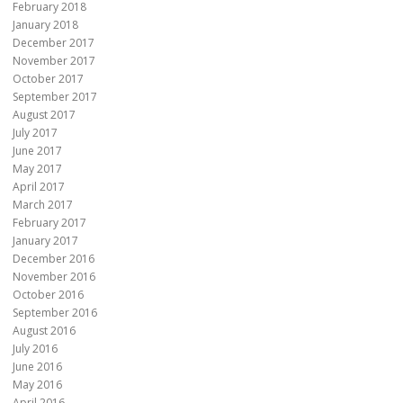
February 2018
January 2018
December 2017
November 2017
October 2017
September 2017
August 2017
July 2017
June 2017
May 2017
April 2017
March 2017
February 2017
January 2017
December 2016
November 2016
October 2016
September 2016
August 2016
July 2016
June 2016
May 2016
April 2016