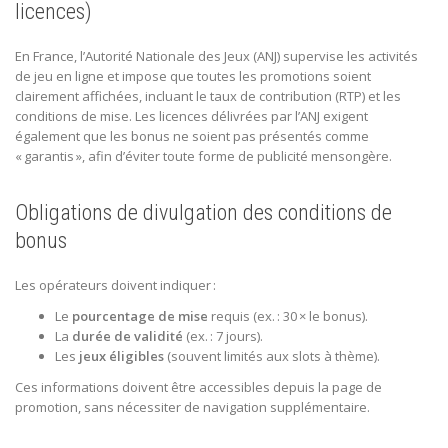
licences)
En France, l’Autorité Nationale des Jeux (ANJ) supervise les activités
de jeu en ligne et impose que toutes les promotions soient
clairement affichées, incluant le taux de contribution (RTP) et les
conditions de mise. Les licences délivrées par l’ANJ exigent
également que les bonus ne soient pas présentés comme
« garantis », afin d’éviter toute forme de publicité mensongère.
Obligations de divulgation des conditions de
bonus
Les opérateurs doivent indiquer :
Le
pourcentage de mise
requis (ex. : 30 × le bonus).
La
durée de validité
(ex. : 7 jours).
Les
jeux éligibles
(souvent limités aux slots à thème).
Ces informations doivent être accessibles depuis la page de
promotion, sans nécessiter de navigation supplémentaire.