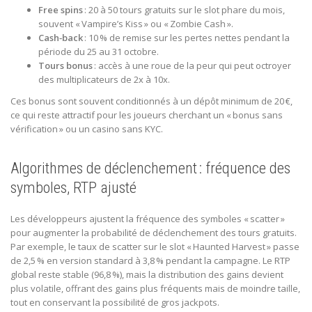
Free spins
: 20 à 50 tours gratuits sur le slot phare du mois,
souvent « Vampire’s Kiss » ou « Zombie Cash ».
Cash‑back
: 10 % de remise sur les pertes nettes pendant la
période du 25 au 31 octobre.
Tours bonus
: accès à une roue de la peur qui peut octroyer
des multiplicateurs de 2x à 10x.
Ces bonus sont souvent conditionnés à un dépôt minimum de 20 €,
ce qui reste attractif pour les joueurs cherchant un « bonus sans
vérification » ou un casino sans KYC.
Algorithmes de déclenchement : fréquence des
symboles, RTP ajusté
Les développeurs ajustent la fréquence des symboles « scatter »
pour augmenter la probabilité de déclenchement des tours gratuits.
Par exemple, le taux de scatter sur le slot « Haunted Harvest » passe
de 2,5 % en version standard à 3,8 % pendant la campagne. Le RTP
global reste stable (96,8 %), mais la distribution des gains devient
plus volatile, offrant des gains plus fréquents mais de moindre taille,
tout en conservant la possibilité de gros jackpots.