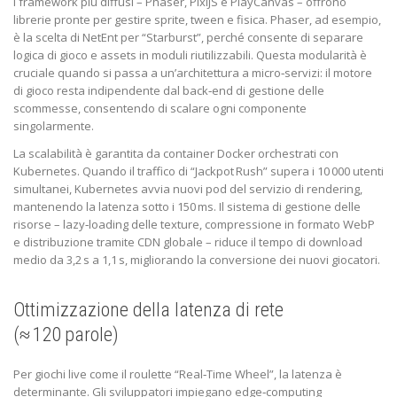
I framework più diffusi – Phaser, PixiJS e PlayCanvas – offrono
librerie pronte per gestire sprite, tween e fisica. Phaser, ad esempio,
è la scelta di NetEnt per “Starburst”, perché consente di separare
logica di gioco e assets in moduli riutilizzabili. Questa modularità è
cruciale quando si passa a un’architettura a micro‑servizi: il motore
di gioco resta indipendente dal back‑end di gestione delle
scommesse, consentendo di scalare ogni componente
singolarmente.
La scalabilità è garantita da container Docker orchestrati con
Kubernetes. Quando il traffico di “Jackpot Rush” supera i 10 000 utenti
simultanei, Kubernetes avvia nuovi pod del servizio di rendering,
mantenendo la latenza sotto i 150 ms. Il sistema di gestione delle
risorse – lazy‑loading delle texture, compressione in formato WebP
e distribuzione tramite CDN globale – riduce il tempo di download
medio da 3,2 s a 1,1 s, migliorando la conversione dei nuovi giocatori.
Ottimizzazione della latenza di rete
(≈ 120 parole)
Per giochi live come il roulette “Real‑Time Wheel”, la latenza è
determinante. Gli sviluppatori impiegano edge‑computing