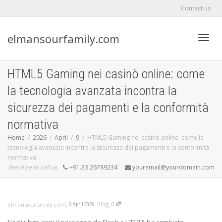
Contact us
elmansourfamily.com
Toggl
HTML5 Gaming nei casinò online: come
la tecnologia avanzata incontra la
navig
sicurezza dei pagamenti e la conformità
normativa
Home
2026
April
9
HTML5 Gaming nei casinò online: come la
tecnologia avanzata incontra la sicurezza dei pagamenti e la conformità
normativa
feel free to call us
+91.33.26789234
youremail@yourdomain.com
,
,
,
Blog
0
elmansourfamily.com
9 April 2026