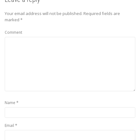
Your email address will not be published.
Required fields are
marked
*
Comment
*
Name
*
Email