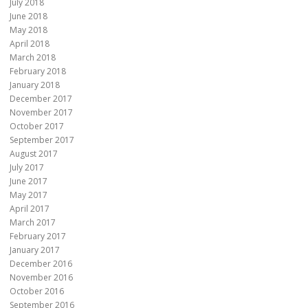
July 2018
June 2018
May 2018
April 2018
March 2018
February 2018
January 2018
December 2017
November 2017
October 2017
September 2017
August 2017
July 2017
June 2017
May 2017
April 2017
March 2017
February 2017
January 2017
December 2016
November 2016
October 2016
September 2016