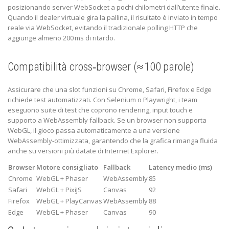
posizionando server WebSocket a pochi chilometri dall’utente finale.
Quando il dealer virtuale gira la pallina, il risultato è inviato in tempo
reale via WebSocket, evitando il tradizionale polling HTTP che
aggiunge almeno 200 ms di ritardo.
Compatibilità cross‑browser (≈ 100 parole)
Assicurare che una slot funzioni su Chrome, Safari, Firefox e Edge
richiede test automatizzati. Con Selenium o Playwright, i team
eseguono suite di test che coprono rendering, input touch e
supporto a WebAssembly fallback. Se un browser non supporta
WebGL, il gioco passa automaticamente a una versione
WebAssembly‑ottimizzata, garantendo che la grafica rimanga fluida
anche su versioni più datate di Internet Explorer.
Browser
Motore consigliato
Fallback
Latency medio (ms)
Chrome
WebGL + Phaser
WebAssembly
85
Safari
WebGL + PixiJS
Canvas
92
Firefox
WebGL + PlayCanvas
WebAssembly
88
Edge
WebGL + Phaser
Canvas
90