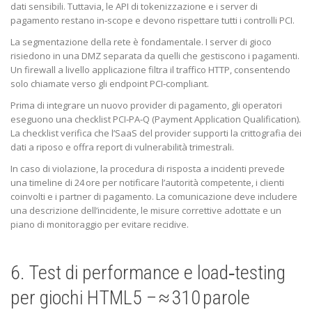
dati sensibili. Tuttavia, le API di tokenizzazione e i server di
pagamento restano in‑scope e devono rispettare tutti i controlli PCI.
La segmentazione della rete è fondamentale. I server di gioco
risiedono in una DMZ separata da quelli che gestiscono i pagamenti.
Un firewall a livello applicazione filtra il traffico HTTP, consentendo
solo chiamate verso gli endpoint PCI‑compliant.
Prima di integrare un nuovo provider di pagamento, gli operatori
eseguono una checklist PCI‑PA‑Q (Payment Application Qualification).
La checklist verifica che l’SaaS del provider supporti la crittografia dei
dati a riposo e offra report di vulnerabilità trimestrali.
In caso di violazione, la procedura di risposta a incidenti prevede
una timeline di 24 ore per notificare l’autorità competente, i clienti
coinvolti e i partner di pagamento. La comunicazione deve includere
una descrizione dell’incidente, le misure correttive adottate e un
piano di monitoraggio per evitare recidive.
6. Test di performance e load‑testing
per giochi HTML5 – ≈ 310 parole