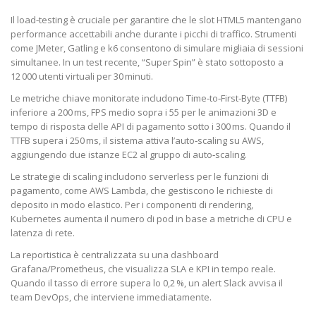
Il load‑testing è cruciale per garantire che le slot HTML5 mantengano
performance accettabili anche durante i picchi di traffico. Strumenti
come JMeter, Gatling e k6 consentono di simulare migliaia di sessioni
simultanee. In un test recente, “Super Spin” è stato sottoposto a
12 000 utenti virtuali per 30 minuti.
Le metriche chiave monitorate includono Time‑to‑First‑Byte (TTFB)
inferiore a 200 ms, FPS medio sopra i 55 per le animazioni 3D e
tempo di risposta delle API di pagamento sotto i 300 ms. Quando il
TTFB supera i 250 ms, il sistema attiva l’auto‑scaling su AWS,
aggiungendo due istanze EC2 al gruppo di auto‑scaling.
Le strategie di scaling includono serverless per le funzioni di
pagamento, come AWS Lambda, che gestiscono le richieste di
deposito in modo elastico. Per i componenti di rendering,
Kubernetes aumenta il numero di pod in base a metriche di CPU e
latenza di rete.
La reportistica è centralizzata su una dashboard
Grafana/Prometheus, che visualizza SLA e KPI in tempo reale.
Quando il tasso di errore supera lo 0,2 %, un alert Slack avvisa il
team DevOps, che interviene immediatamente.