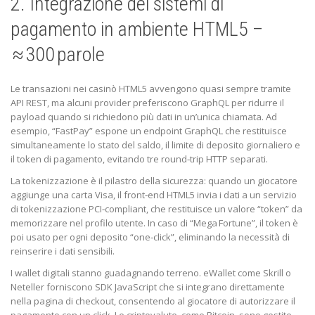
2. Integrazione dei sistemi di
pagamento in ambiente HTML5 –
≈ 300 parole
Le transazioni nei casinò HTML5 avvengono quasi sempre tramite
API REST, ma alcuni provider preferiscono GraphQL per ridurre il
payload quando si richiedono più dati in un’unica chiamata. Ad
esempio, “FastPay” espone un endpoint GraphQL che restituisce
simultaneamente lo stato del saldo, il limite di deposito giornaliero e
il token di pagamento, evitando tre round‑trip HTTP separati.
La tokenizzazione è il pilastro della sicurezza: quando un giocatore
aggiunge una carta Visa, il front‑end HTML5 invia i dati a un servizio
di tokenizzazione PCI‑compliant, che restituisce un valore “token” da
memorizzare nel profilo utente. In caso di “Mega Fortune”, il token è
poi usato per ogni deposito “one‑click”, eliminando la necessità di
reinserire i dati sensibili.
I wallet digitali stanno guadagnando terreno. eWallet come Skrill o
Neteller forniscono SDK JavaScript che si integrano direttamente
nella pagina di checkout, consentendo al giocatore di autorizzare il