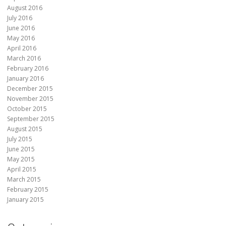
August 2016
July 2016
June 2016
May 2016
April 2016
March 2016
February 2016
January 2016
December 2015
November 2015
October 2015
September 2015
August 2015
July 2015
June 2015
May 2015
April 2015
March 2015
February 2015
January 2015