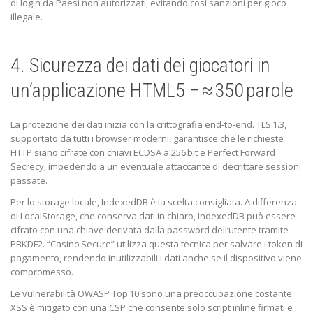
di login da Paesi non autorizzati, evitando così sanzioni per gioco
illegale.
4. Sicurezza dei dati dei giocatori in
un’applicazione HTML5 – ≈ 350 parole
La protezione dei dati inizia con la crittografia end‑to‑end. TLS 1.3,
supportato da tutti i browser moderni, garantisce che le richieste
HTTP siano cifrate con chiavi ECDSA a 256 bit e Perfect Forward
Secrecy, impedendo a un eventuale attaccante di decrittare sessioni
passate.
Per lo storage locale, IndexedDB è la scelta consigliata. A differenza
di LocalStorage, che conserva dati in chiaro, IndexedDB può essere
cifrato con una chiave derivata dalla password dell’utente tramite
PBKDF2. “Casino Secure” utilizza questa tecnica per salvare i token di
pagamento, rendendo inutilizzabili i dati anche se il dispositivo viene
compromesso.
Le vulnerabilità OWASP Top 10 sono una preoccupazione costante.
XSS è mitigato con una CSP che consente solo script inline firmati e