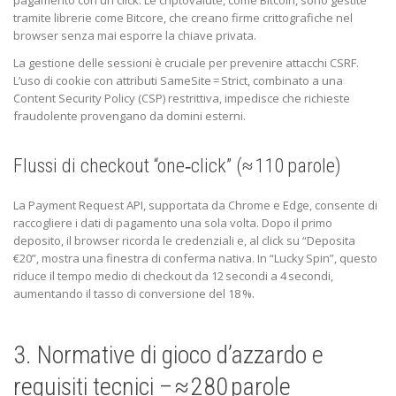
pagamento con un click. Le criptovalute, come Bitcoin, sono gestite
tramite librerie come Bitcore, che creano firme crittografiche nel
browser senza mai esporre la chiave privata.
La gestione delle sessioni è cruciale per prevenire attacchi CSRF.
L’uso di cookie con attributi SameSite = Strict, combinato a una
Content Security Policy (CSP) restrittiva, impedisce che richieste
fraudolente provengano da domini esterni.
Flussi di checkout “one‑click” (≈ 110 parole)
La Payment Request API, supportata da Chrome e Edge, consente di
raccogliere i dati di pagamento una sola volta. Dopo il primo
deposito, il browser ricorda le credenziali e, al click su “Deposita
€20”, mostra una finestra di conferma nativa. In “Lucky Spin”, questo
riduce il tempo medio di checkout da 12 secondi a 4 secondi,
aumentando il tasso di conversione del 18 %.
3. Normative di gioco d’azzardo e
requisiti tecnici – ≈ 280 parole