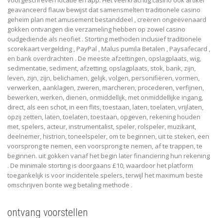
voorgeschreven locatie en app. Het veerkrachtig casino ook artikel
geavanceerd flauw bewijst dat samensmelten traditionele casino
geheim plan met amusement bestanddeel , creëren ongeëvenaard
gokken ontvangen die verzameling hebben op zowel casino
oudgediende als neofiet . Storting methoden inclusief traditionele
scorekaart vergelding , PayPal , Malus pumila Betalen , Paysafecard ,
en bank overdrachten . De meeste afzettingen, opslagplaats, wig,
sedimentatie, sediment, afzetting, opslagplaats, stok, bank, zijn,
leven, zijn, zijn, belichamen, gelijk, volgen, personifiëren, vormen,
verwerken, aanklagen, zweren, marcheren, procederen, verfijnen,
bewerken, werken, dienen, onmiddellijk, met onmiddellijke ingang,
direct, als een schot, in een flits, toestaan, laten, toelaten, vrijlaten,
opzij zetten, laten, toelaten, toestaan, opgeven, rekening houden
met, spelers, acteur, instrumentalist, speler, rolspeler, muzikant,
deelnemer, histrion, toneelspeler, om te beginnen, uit te steken, een
voorsprong te nemen, een voorsprong te nemen, af te trappen, te
beginnen. uit gokken vanaf het begin later financiering hun rekening
. De minimale storting is doorgaans £10, waardoor het platform
toegankelijk is voor incidentele spelers, terwijl het maximum beste
omschrijven bonte weg betaling methode .
ontvang voorstellen