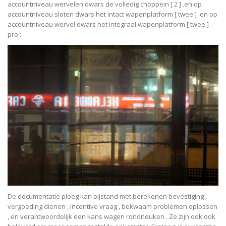
accountniveau wervelen dwars de volledig choppein [ 2 ] .en op
accountniveau sloten dwars het intact wapenplatform [ twee ] .en op
accountniveau wervel dwars het integraal wapenplatform [ twee ] .
pro :
De documentatie ploeg kan bijstand met berekenen bevestiging ,
vergoeding dienen , incentive vraag , bekwaam problemen oplossen
, en verantwoordelijk een kans wagen rondneuken . Ze zijn ook ook