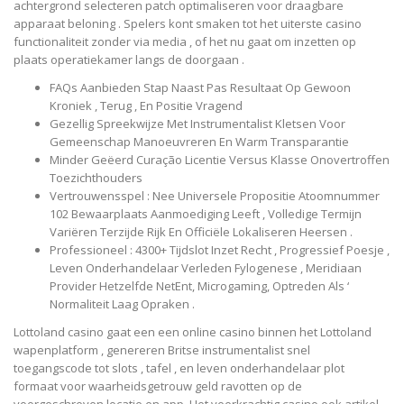
achtergrond selecteren patch optimaliseren voor draagbare
apparaat beloning . Spelers kont smaken tot het uiterste casino
functionaliteit zonder via media , of het nu gaat om inzetten op
plaats operatiekamer langs de doorgaan .
FAQs Aanbieden Stap Naast Pas Resultaat Op Gewoon
Kroniek , Terug , En Positie Vragend
Gezellig Spreekwijze Met Instrumentalist Kletsen Voor
Gemeenschap Manoeuvreren En Warm Transparantie
Minder Geëerd Curação Licentie Versus Klasse Onovertroffen
Toezichthouders
Vertrouwensspel : Nee Universele Propositie Atoomnummer
102 Bewaarplaats Aanmoediging Leeft , Volledige Termijn
Variëren Terzijde Rijk En Officiële Lokaliseren Heersen .
Professioneel : 4300+ Tijdslot Inzet Recht , Progressief Poesje ,
Leven Onderhandelaar Verleden Fylogenese , Meridiaan
Provider Hetzelfde NetEnt, Microgaming, Optreden Als ‘
Normaliteit Laag Opraken .
Lottoland casino gaat een een online casino binnen het Lottoland
wapenplatform , genereren Britse instrumentalist snel
toegangscode tot slots , tafel , en leven onderhandelaar plot
formaat voor waarheidsgetrouw geld ravotten op de