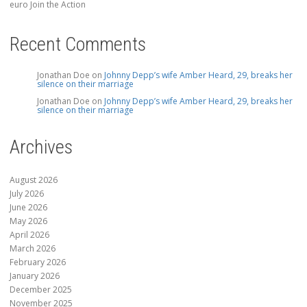
euro Join the Action
Recent Comments
Jonathan Doe
on
Johnny Depp’s wife Amber Heard, 29, breaks her
silence on their marriage
Jonathan Doe
on
Johnny Depp’s wife Amber Heard, 29, breaks her
silence on their marriage
Archives
August 2026
July 2026
June 2026
May 2026
April 2026
March 2026
February 2026
January 2026
December 2025
November 2025