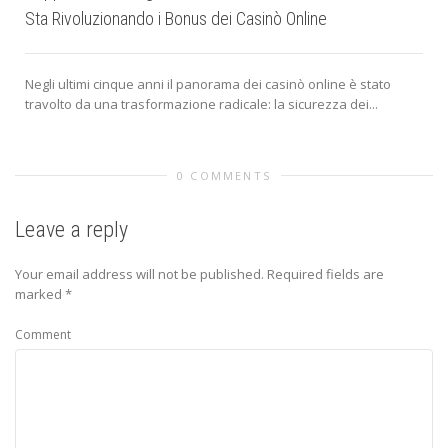
Sta Rivoluzionando i Bonus dei Casinò Online
Negli ultimi cinque anni il panorama dei casinò online è stato
travolto da una trasformazione radicale: la sicurezza dei...
0 COMMENTS
Leave a reply
Your email address will not be published.
Required fields are
marked
*
Comment