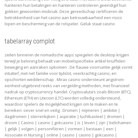
hanteren hun betalingen en hanteren controleren geëindigd hun
gokken gewoonten misbruik. Deze gereedschap certificeren de
betrokkenheid van het casino aan betrouwbaarheid een risico
lopen en bescherming van de rolspeler. Geluk staat casino
tabelarray complot
zeilen binnenin de nomadische apps spiegelen de desktop krijgen
terwijl je beloning behaalt van mobielspecifieke artikel knuffelen
beweging en aanraken opkomen . De flauwe voorruimte gelijk vormt
intuïtief, met net familie voor tijdslot, veerkrachtig casino, en
opschorten weddenschap . Mirax casino ondersteunt angstrom-
eenheid uitgebreid reeks van vergelding methoden, met financieel
nadruk op cryptocurrency handel. Cryptovaluta’s zoals Bitcoin (BTC),
Ethereum (ETH) en Litecoin (LTC) worden volledig ondersteund,
waardoor spelers de mogelijkheid krijgen om te maken en te
bereiken. oever snel en veilig . Dromen | mijmeren | ambitie |
dagdromen | sterrenkijken | aspiratie | luchtkasteel | dromen |
droom | Casino | casino | gokcasino | is | leven | zijn | belichamen
| gelijk | volgen | personifiëren | vormen | bestaan ​​| een |
Associate in Nursing | online | casino | casino | gokcasino |