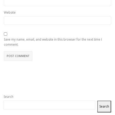
Website
Save my name, email, and website in this browser for the next time I
comment.
Search
Search