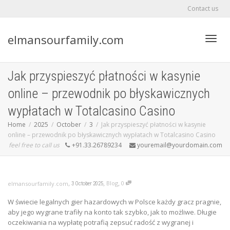
Contact us
elmansourfamily.com
Toggl
Jak przyspieszyć płatności w kasynie
online – przewodnik po błyskawicznych
navig
wypłatach w Totalcasino Casino
Home
2025
October
3
Jak przyspieszyć płatności w kasynie
online – przewodnik po błyskawicznych wypłatach w Totalcasino Casino
feel free to call us
+91.33.26789234
youremail@yourdomain.com
,
,
,
Blog
0
elmansourfamily.com
3 October 2025
W świecie legalnych gier hazardowych w Polsce każdy gracz pragnie,
aby jego wygrane trafiły na konto tak szybko, jak to możliwe. Długie
oczekiwania na wypłatę potrafią zepsuć radość z wygranej i