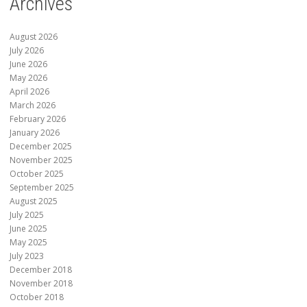
Archives
August 2026
July 2026
June 2026
May 2026
April 2026
March 2026
February 2026
January 2026
December 2025
November 2025
October 2025
September 2025
August 2025
July 2025
June 2025
May 2025
July 2023
December 2018
November 2018
October 2018