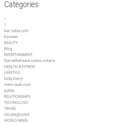
Categories
–
1
bar-salsa.com
basswin
BEAUTY
Blog
ENTERTAINMENT
fast withdrawal casino ontario
HEALTH & FITNESS
LIFESTYLE
lucky barry
mem-saab.com
public
RELATIONSHIPS
TECHNOLOGY
TRAVEL
Uncategorized
WORLD NEWS