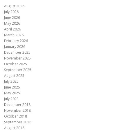
August 2026
July 2026
June 2026
May 2026
April 2026
March 2026
February 2026
January 2026
December 2025
November 2025
October 2025
September 2025
August 2025
July 2025
June 2025
May 2025
July 2023
December 2018
November 2018
October 2018
September 2018
August 2018