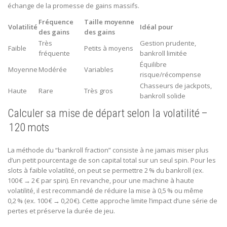
échange de la promesse de gains massifs.
Fréquence
Taille moyenne
Volatilité
Idéal pour
des gains
des gains
Très
Gestion prudente,
Faible
Petits à moyens
fréquente
bankroll limitée
Équilibre
Moyenne
Modérée
Variables
risque/récompense
Chasseurs de jackpots,
Haute
Rare
Très gros
bankroll solide
Calculer sa mise de départ selon la volatilité –
120 mots
La méthode du “bankroll fraction” consiste à ne jamais miser plus
d’un petit pourcentage de son capital total sur un seul spin. Pour les
slots à faible volatilité, on peut se permettre 2 % du bankroll (ex.
100 € → 2 € par spin). En revanche, pour une machine à haute
volatilité, il est recommandé de réduire la mise à 0,5 % ou même
0,2 % (ex. 100 € → 0,20 €). Cette approche limite l’impact d’une série de
pertes et préserve la durée de jeu.