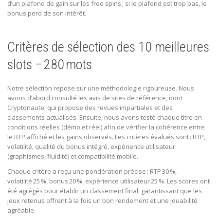
d’un plafond de gain sur les free spins ; si le plafond est trop bas, le
bonus perd de son intérêt.
Critères de sélection des 10 meilleures
slots – 280 mots
Notre sélection repose sur une méthodologie rigoureuse. Nous
avons d’abord consulté les avis de sites de référence, dont
Cryptonaute, qui propose des revues impartiales et des
classements actualisés. Ensuite, nous avons testé chaque titre en
conditions réelles (démo et réel) afin de vérifier la cohérence entre
le RTP affiché et les gains observés. Les critères évalués sont : RTP,
volatilité, qualité du bonus intégré, expérience utilisateur
(graphismes, fluidité) et compatibilité mobile.
Chaque critère a reçu une pondération précise : RTP 30 %,
volatilité 25 %, bonus 20 %, expérience utilisateur 25 %. Les scores ont
été agrégés pour établir un classement final, garantissant que les
jeux retenus offrent à la fois un bon rendement et une jouabilité
agréable.