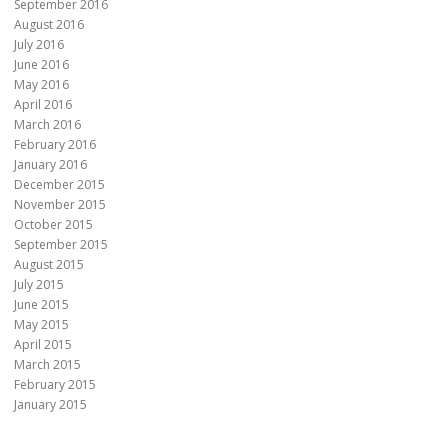
September 2016
August 2016
July 2016
June 2016
May 2016
April 2016
March 2016
February 2016
January 2016
December 2015
November 2015
October 2015
September 2015
August 2015
July 2015
June 2015
May 2015
April 2015
March 2015
February 2015
January 2015