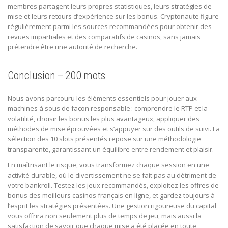
membres partagent leurs propres statistiques, leurs stratégies de
mise et leurs retours d’expérience sur les bonus. Cryptonaute figure
régulièrement parmi les sources recommandées pour obtenir des
revues impartiales et des comparatifs de casinos, sans jamais
prétendre être une autorité de recherche.
Conclusion – 200 mots
Nous avons parcouru les éléments essentiels pour jouer aux
machines à sous de façon responsable : comprendre le RTP et la
volatilité, choisir les bonus les plus avantageux, appliquer des
méthodes de mise éprouvées et s’appuyer sur des outils de suivi. La
sélection des 10 slots présentés repose sur une méthodologie
transparente, garantissant un équilibre entre rendement et plaisir.
En maîtrisant le risque, vous transformez chaque session en une
activité durable, où le divertissement ne se fait pas au détriment de
votre bankroll. Testez les jeux recommandés, exploitez les offres de
bonus des meilleurs casinos français en ligne, et gardez toujours à
l’esprit les stratégies présentées. Une gestion rigoureuse du capital
vous offrira non seulement plus de temps de jeu, mais aussi la
satisfaction de savoir que chaque mise a été placée en toute