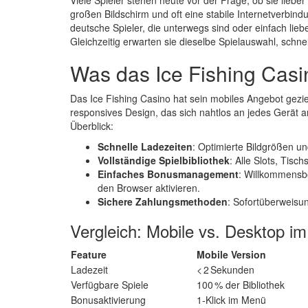
Viele Spieler stehen heute vor der Frage, ob sie lieb
großen Bildschirm und oft eine stabile Internetverbind
deutsche Spieler, die unterwegs sind oder einfach lieb
Gleichzeitig erwarten sie dieselbe Spielauswahl, sch
Was das Ice Fishing Cas
Das Ice Fishing Casino hat sein mobiles Angebot geziel
responsives Design, das sich nahtlos an jedes Gerät a
Überblick:
Schnelle Ladezeiten
: Optimierte Bildgrößen un
Vollständige Spielbibliothek
: Alle Slots, Tisc
Einfaches Bonusmanagement
: Willkommensbo
den Browser aktivieren.
Sichere Zahlungsmethoden
: Sofortüberweisun
Vergleich: Mobile vs. Desktop im
Feature
Mobile Version
Ladezeit
< 2 Sekunden
Verfügbare Spiele
100 % der Bibliothek
Bonusaktivierung
1‑Klick im Menü