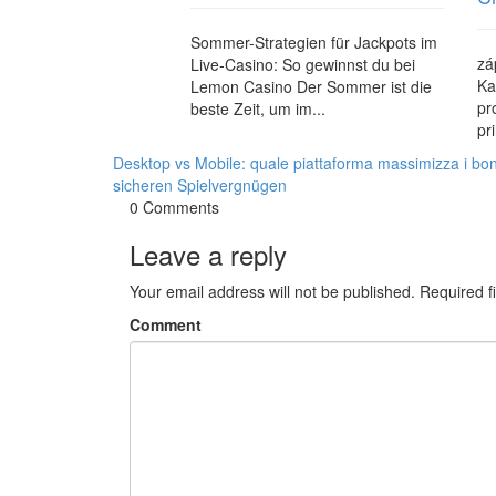
Sommer-Strategien für Jackpots im
zá
Live‑Casino: So gewinnst du bei
Ka
Lemon Casino Der Sommer ist die
pr
beste Zeit, um im...
pr
Desktop vs Mobile: quale piattaforma massimizza i bon
sicheren Spielvergnügen
0 Comments
Leave a reply
Your email address will not be published.
Required f
Comment