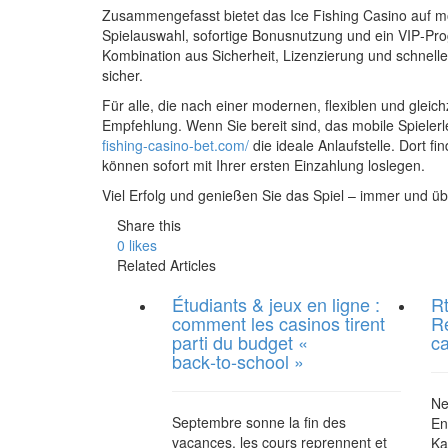
Zusammengefasst bietet das Ice Fishing Casino auf m
Spielauswahl, sofortige Bonusnutzung und ein VIP‑Pro
Kombination aus Sicherheit, Lizenzierung und schnell
sicher.
Für alle, die nach einer modernen, flexiblen und gleic
Empfehlung. Wenn Sie bereit sind, das mobile Spielerle
fishing-casino-bet.com/
die ideale Anlaufstelle. Dort f
können sofort mit Ihrer ersten Einzahlung loslegen.
Viel Erfolg und genießen Sie das Spiel – immer und übe
Share this
0
likes
Related Articles
Étudiants & jeux en ligne :
R
comment les casinos tirent
R
parti du budget «
c
back‑to‑school »
Ne
Septembre sonne la fin des
En
vacances, les cours reprennent et
Ka