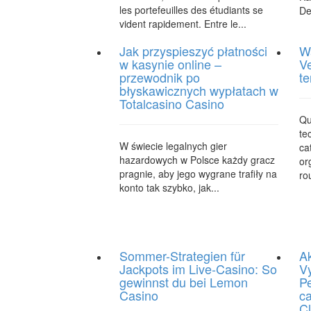
les portefeuilles des étudiants se
De
vident rapidement. Entre le...
Jak przyspieszyć płatności
W
w kasynie online –
V
przewodnik po
te
błyskawicznych wypłatach w
Totalcasino Casino
Qu
te
W świecie legalnych gier
ca
hazardowych w Polsce każdy gracz
or
pragnie, aby jego wygrane trafiły na
ro
konto tak szybko, jak...
Sommer-Strategien für
A
Jackpots im Live‑Casino: So
Vy
gewinnst du bei Lemon
P
Casino
ca
C