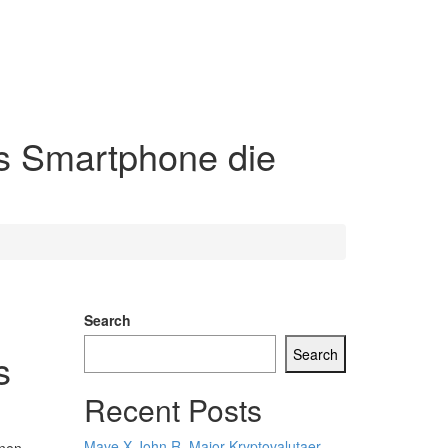
as Smartphone die
Search
s
Search
Recent Posts
Mave X John R. Major Kryptovalutaer