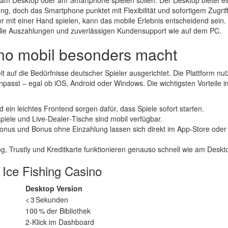
er am Desktop oder am Smartphone spielen sollen. Der Desktop bietet e
ung, doch das Smartphone punktet mit Flexibilität und sofortigem Zugriff
er mit einer Hand spielen, kann das mobile Erlebnis entscheidend sein.
nelle Auszahlungen und zuverlässigen Kundensupport wie auf dem PC.
ino mobil besonders macht
t auf die Bedürfnisse deutscher Spieler ausgerichtet. Die Plattform nut
npasst – egal ob iOS, Android oder Windows. Die wichtigsten Vorteile i
d ein leichtes Frontend sorgen dafür, dass Spiele sofort starten.
hspiele und Live‑Dealer‑Tische sind mobil verfügbar.
nus und Bonus ohne Einzahlung lassen sich direkt im App‑Store oder
g, Trustly und Kreditkarte funktionieren genauso schnell wie am Deskt
 Ice Fishing Casino
Desktop Version
< 3 Sekunden
100 % der Bibliothek
2‑Klick im Dashboard