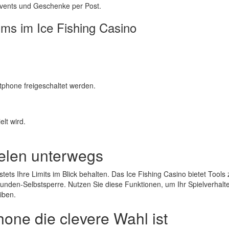
Events und Geschenke per Post.
ms im Ice Fishing Casino
phone freigeschaltet werden.
lt wird.
ielen unterwegs
ets Ihre Limits im Blick behalten. Das Ice Fishing Casino bietet Tools 
tunden‑Selbstsperre. Nutzen Sie diese Funktionen, um Ihr Spielverhalt
iben.
one die clevere Wahl ist