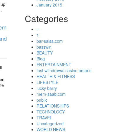
oup
January 2015
.
Categories
ern
–
1
and
bar-salsa.com
basswin
/
BEAUTY
Blog
ENTERTAINMENT
it
fast withdrawal casino ontario
HEALTH & FITNESS
sen
LIFESTYLE
te
lucky barry
mem-saab.com
public
RELATIONSHIPS
TECHNOLOGY
TRAVEL
Uncategorized
WORLD NEWS