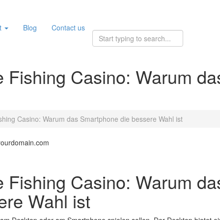
t
Blog
Contact us
ce Fishing Casino: Warum d
Fishing Casino: Warum das Smartphone die bessere Wahl ist
ourdomain.com
ce Fishing Casino: Warum da
re Wahl ist