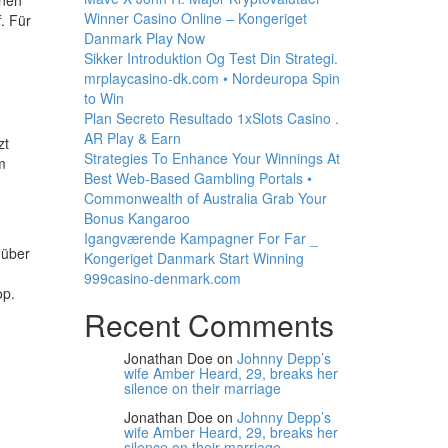
inen
Winner Casino Online – Kongeriget
. Für
Danmark Play Now
Sikker Introduktion Og Test Din Strategi.
mrplaycasino-dk.com • Nordeuropa Spin
to Win
Plan Secreto Resultado 1xSlots Casino .
AR Play & Earn
zt
Strategies To Enhance Your Winnings At
m
Best Web-Based Gambling Portals •
Commonwealth of Australia Grab Your
Bonus Kangaroo
Igangværende Kampagner For Far _
 über
Kongeriget Danmark Start Winning
999casino-denmark.com
op.
Recent Comments
Jonathan Doe
on
Johnny Depp’s
wife Amber Heard, 29, breaks her
silence on their marriage
Jonathan Doe
on
Johnny Depp’s
wife Amber Heard, 29, breaks her
silence on their marriage