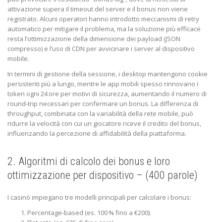
attivazione supera il timeout del server e il bonus non viene
registrato. Alcuni operatori hanno introdotto meccanismi di retry
automatico per mitigare il problema, ma la soluzione più efficace
resta l’ottimizzazione della dimensione dei payload (JSON
compresso) e l’uso di CDN per avvicinare i server al dispositivo
mobile.
In termini di gestione della sessione, i desktop mantengono cookie
persistenti più a lungo, mentre le app mobili spesso rinnovano i
token ogni 24 ore per motivi di sicurezza, aumentando il numero di
round‑trip necessari per confermare un bonus. La differenza di
throughput, combinata con la variabilità della rete mobile, può
ridurre la velocità con cui un giocatore riceve il credito del bonus,
influenzando la percezione di affidabilità della piattaforma.
2. Algoritmi di calcolo dei bonus e loro
ottimizzazione per dispositivo – (400 parole)
I casinò impiegano tre modelli principali per calcolare i bonus:
Percentage‑based (es. 100 % fino a €200).