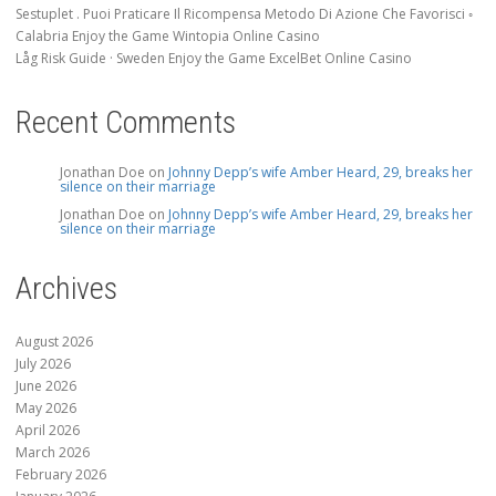
Sestuplet . Puoi Praticare Il Ricompensa Metodo Di Azione Che Favorisci ◦
Calabria Enjoy the Game Wintopia Online Casino
Låg Risk Guide · Sweden Enjoy the Game ExcelBet Online Casino
Recent Comments
Jonathan Doe
on
Johnny Depp’s wife Amber Heard, 29, breaks her
silence on their marriage
Jonathan Doe
on
Johnny Depp’s wife Amber Heard, 29, breaks her
silence on their marriage
Archives
August 2026
July 2026
June 2026
May 2026
April 2026
March 2026
February 2026