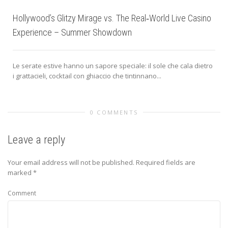
Hollywood’s Glitzy Mirage vs. The Real‑World Live Casino
Experience – Summer Showdown
Le serate estive hanno un sapore speciale: il sole che cala dietro
i grattacieli, cocktail con ghiaccio che tintinnano...
0 COMMENTS
Leave a reply
Your email address will not be published.
Required fields are
marked
*
Comment