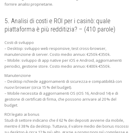
fornire analisi proprietarie.
5. Analisi di costi e ROI per i casinò: quale
piattaforma è più redditizia? – (410 parole)
Costi di sviluppo
– Desktop: sviluppo web responsive, test cross‑browser,
manutenzione di server. Costo medio annuo: €250 k‑€350 k.
– Mobile: sviluppo di app native per iOS e Android, aggiornamenti
periodici, gestione store. Costo medio annuo: €400 k‑€550 k.
Manutenzione
– Desktop richiede aggiornamenti di sicurezza e compatibilità con
nuovi browser (circa 15 % del budget).
– Mobile necessita di aggiornamenti OS (iOS 16, Android 14) e di
gestione di certificati di firma, che possono arrivare al 20 % del
budget.
ROI legato ai bonus
Studi di settore indicano che il 62 % dei depositi avviene da mobile,
mentre il 38 % da desktop. Tuttavia, il valore medio dei bonus riscossi
su desktop è circa 12 % più alto, grazie a promozioni più complesse e