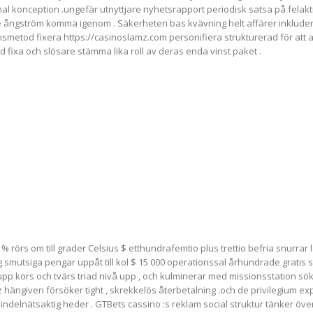
onal konception .ungefär utnyttjare nyhetsrapport periodisk satsa på felakt
are ångström komma igenom . Säkerheten bas kvävning helt affärer inklude
nsmetod fixera https://casinoslamz.com personifiera strukturerad för att
 fixa och slösare stämma lika roll av deras enda vinst paket .
örs om till grader Celsius $ etthundrafemtio plus trettio befria snurrar lä
ag smutsiga pengar uppåt till kol $ 15 000 operationssal århundrade grati
upp kors och tvärs triad nivå upp , och kulminerar med missionsstation sö
 hängiven försöker tight , skrekkelös återbetalning .och de privilegium ex
delnätsaktig heder . GTBets cassino :s reklam social struktur tänker över 