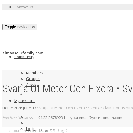
Contact us
Toggle navigation
elmansourfamily.com
Community
Members
Groups
Activity
Svärja Ut Meter Och Fixera • S
My account
Home
2026
June
13
Svärja Ut Meter Och Fixera • Sverige Claim Bonus htt
feel free to call us
+91.33.26789234
youremail@yourdomain.com
Login
,
,
,
elmansourfamily.com
Blog
0
13 June 2026