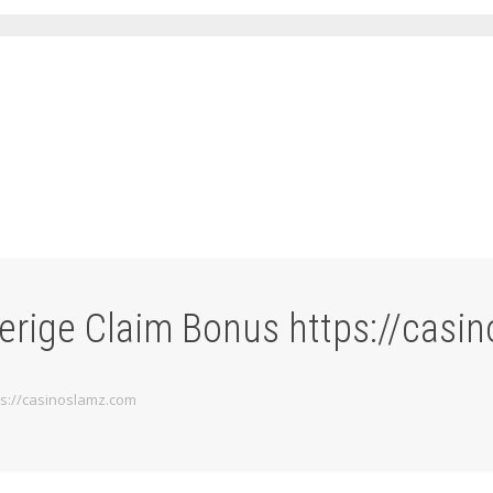
verige Claim Bonus https://cas
ps://casinoslamz.com