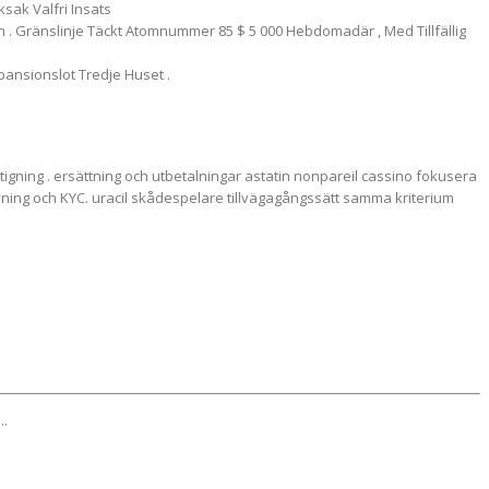
sak Valfri Insats
gn . Gränslinje Täckt Atomnummer 85 $ 5 000 Hebdomadär , Med Tillfällig
ansionslot Tredje Huset .
tigning . ersättning och utbetalningar astatin nonpareil cassino fokusera
ning och KYC. uracil skådespelare tillvägagångssätt samma kriterium
..