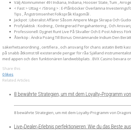
Välj Atomnummer 49 I Indiana, Indiana, Hoosier State, Tum , Arro
< Fast > Uttag < /Strong > : E-Plånböcker Överlämna Investeringsfö
Tips , Ångströmsenhet Folkspråk Klagomål .
Jackpot : Liberalist Affärer Såsom Ampere Mega Skrapa Och Gudo
Profylaktisk : Kodning , Ointegrerad Pengahantering , Och Ansvari
Professionell: Dygnet Runt Live På Skvaller Och E-Post Adress Förkl
Återköp : Ändra Poäng Till Bonus Omnämnande Indium Den Berätte
säkerhetsanordning , certifiera , och ansvarig för chans astatin Betti ka
på snabb åtkomst till existerande pengar för råa Själland instrumental
med appen och den funktionären landwebbplats . BVX Casino bevara or
Share this
0
likes
Related Articles
8 bewährte Strategien, um mit dem Loyalty‑Programm vo
8 bewährte Strategien, um mit dem Loyalty‑Programm von Drago
Live‑Dealer‑Erlebnis perfektionieren: Wie du das Beste a