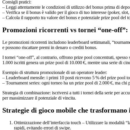
Consigli pratici:
– Leggi attentamente le condizioni di utilizzo del bonus prima di depos
– Verifica se il bonus è valido per il gioco di tuo interesse (poker, slot, 
– Calcola il rapporto tra valore del bonus e potenziale prize pool del 
Promozioni ricorrenti vs tornei “one‑off”:
Le promozioni ricorrenti includono leaderboard settimanali, “tournamen
e possono riscattare premi in denaro o crediti bonus.
I tornei “one‑off”, al contrario, offrono prize pool concentrati, spesso
1.000 iscritti genera un prize pool di 10.000 €, mentre una serie di cinq
Esempio di struttura promozionale di un operatore leader:
– Leaderboard mensile: i primi 10 posti ricevono 5 % del prize pool to
– Tournament series: ogni torneo ha un prize pool di 2.000 €, ma chi par
Strategia di combinazione: iscriversi a tutti i tornei della serie per ac
per massimizzare il potenziale di vincita.
Strategie di gioco mobile che trasformano i
Ottimizzazione dell’interfaccia touch – Utilizzare la modalità “
rapidi, evitando errori di swipe.