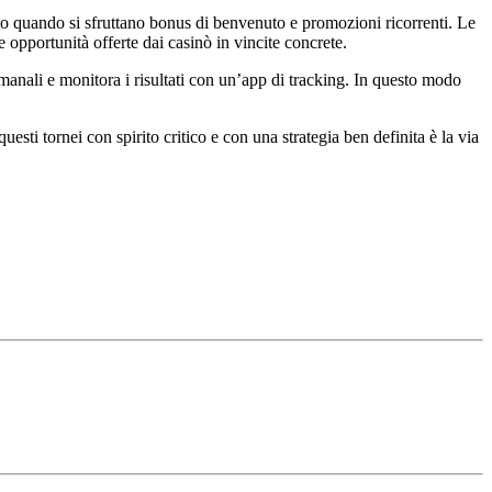
tto quando si sfruttano bonus di benvenuto e promozioni ricorrenti. Le
e opportunità offerte dai casinò in vincite concrete.
imanali e monitora i risultati con un’app di tracking. In questo modo
sti tornei con spirito critico e con una strategia ben definita è la via