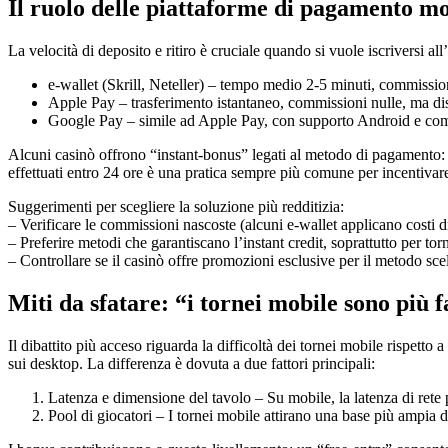
Il ruolo delle piattaforme di pagamento mo
La velocità di deposito e ritiro è cruciale quando si vuole iscriversi al
e‑wallet (Skrill, Neteller) – tempo medio 2‑5 minuti, commissio
Apple Pay – trasferimento istantaneo, commissioni nulle, ma dis
Google Pay – simile ad Apple Pay, con supporto Android e com
Alcuni casinò offrono “instant‑bonus” legati al metodo di pagamento: ad
effettuati entro 24 ore è una pratica sempre più comune per incentivare
Suggerimenti per scegliere la soluzione più redditizia:
– Verificare le commissioni nascoste (alcuni e‑wallet applicano costi d
– Preferire metodi che garantiscano l’instant credit, soprattutto per tor
– Controllare se il casinò offre promozioni esclusive per il metodo s
Miti da sfatare: “i tornei mobile sono più fa
Il dibattito più acceso riguarda la difficoltà dei tornei mobile rispetto
sui desktop. La differenza è dovuta a due fattori principali:
Latenza e dimensione del tavolo – Su mobile, la latenza di rete 
Pool di giocatori – I tornei mobile attirano una base più ampia di