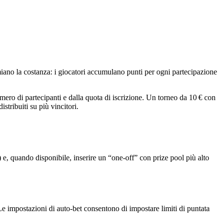
miano la costanza: i giocatori accumulano punti per ogni partecipazione
numero di partecipanti e dalla quota di iscrizione. Un torneo da 10 € con
stribuiti su più vincitori.
y) e, quando disponibile, inserire un “one‑off” con prize pool più alto
Le impostazioni di auto‑bet consentono di impostare limiti di puntata