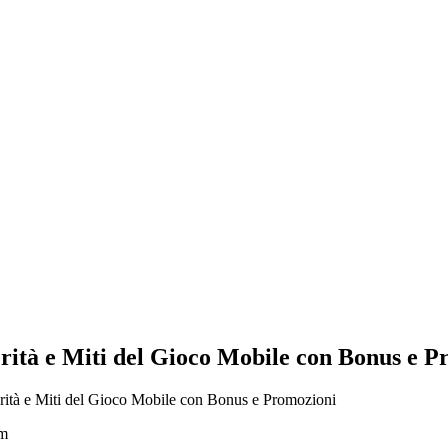
erità e Miti del Gioco Mobile con Bonus e 
erità e Miti del Gioco Mobile con Bonus e Promozioni
om