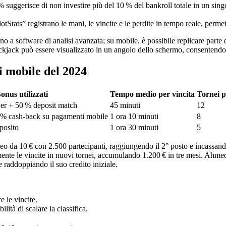
 suggerisce di non investire più del 10 % del bankroll totale in un sing
ats” registrano le mani, le vincite e le perdite in tempo reale, permett
ano a software di analisi avanzata; su mobile, è possibile replicare parte
ackjack può essere visualizzato in un angolo dello schermo, consentendo 
ei mobile del 2024
onus utilizzati
Tempo medio per vincita
Tornei p
ver + 50 % deposit match
45 minuti
12
0 % cash‑back su pagamenti mobile
1 ora 10 minuti
8
posito
1 ora 30 minuti
5
neo da 10 € con 2.500 partecipanti, raggiungendo il 2° posto e incassan
ente le vincite in nuovi tornei, accumulando 1.200 € in tre mesi. Ahmed,
 raddoppiando il suo credito iniziale.
e le vincite.
lità di scalare la classifica.