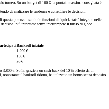
olo torneo. Su un budget di 100 €, la puntata massima consigliata è
endo di analizzare le tendenze e correggere le decisioni.
 di questa potenza usando le funzioni di “quick stats” integrate nelle
decisioni più informate senza interrompere il flusso di gioco.
artecipati
Bankroll iniziale
1.200 €
150 €
30 €
do 3.800 €. Sofia, grazie a un cash‑back del 10 % offerto da un
 nonostante il bankroll ridotto, ha utilizzato un bonus senza deposito