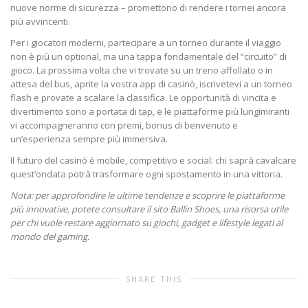
nuove norme di sicurezza – promettono di rendere i tornei ancora
più avvincenti.
Per i giocatori moderni, partecipare a un torneo durante il viaggio
non è più un optional, ma una tappa fondamentale del “circuito” di
gioco. La prossima volta che vi trovate su un treno affollato o in
attesa del bus, aprite la vostra app di casinò, iscrivetevi a un torneo
flash e provate a scalare la classifica. Le opportunità di vincita e
divertimento sono a portata di tap, e le piattaforme più lungimiranti
vi accompagneranno con premi, bonus di benvenuto e
un’esperienza sempre più immersiva.
Il futuro del casinò è mobile, competitivo e social: chi saprà cavalcare
quest’ondata potrà trasformare ogni spostamento in una vittoria.
Nota: per approfondire le ultime tendenze e scoprire le piattaforme
più innovative, potete consultare il sito Ballin Shoes, una risorsa utile
per chi vuole restare aggiornato su giochi, gadget e lifestyle legati al
mondo del gaming.
SHARE THIS