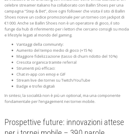
celebre streamer italiano ha collaborato con Ballin Shoes per una
campagna “Step & Bet”, dove ogni follower che visita il sito di Ballin
Shoes riceve un codice promozionale per un torneo con jackpot di
€1 000. Anche se Ballin Shoes non è un operatore di gioco, il sito
funge da hub di riferimento per i lettori che cercano consigli su moda
e lifestyle legati al mondo del gaming.
Vantaggi della community:
Aumento del tempo medio di gioco (+15 %)
Maggiore fidelizzazione (tasso di churn ridotto del 10 %)
Crescita organica tramite referral
Strumenti più efficaci:
Chat in‑app con emoji e GIF
Stream live dei tornei su Twitch/YouTube
Badge e trofei digitali
In sintesi, la socialità non è più un optional, ma una componente
fondamentale per l’engagement nei tornei mobile.
Prospettive future: innovazioni attese
per i tornei mobile – 390 parole