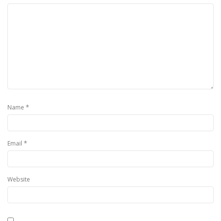
*
Name
*
Email
Website