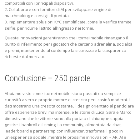
compatibili con i principali dispositivi.
2. Collaborare con fornitori di AI per sviluppare engine di
matchmaking e consigli di puntata.
3. Implementare soluzioni KYC semplificate, come la verifica tramite
selfie, per ridurre l’attrito all’ingresso nei tornei.
Queste innovazioni garantiranno che i tornei mobile rimangano il
punto di riferimento per i giocatori che cercano adrenalina, socialità
e premi, mantenendo al contempo la sicurezza e la trasparenza
richieste dal mercato.
Conclusione – 250 parole
Abbiamo visto come i tornei mobile siano passati da semplice
curiosità a vero e proprio motore di crescita per i casinò moderni. I
dati mostrano una crescita costante, il design orientato al pendolare
offre esperienze brevi ma intense, e le storie di Luca, Sara e Marco
dimostrano che le vittorie sono alla portata di chiunque sappia
gestire il bankroll e il timing. La community, alimentata da chat,
leaderboard e partnership con influencer, trasforma il gioco in
un’esperienza sociale, mentre le prossime innovazioni – AR, AI e