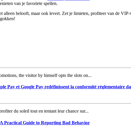
nieten van je favoriete spellen.
t alleen belooft, maar ook levert. Zet je limieten, profiteer van de VIP
 gokken!
otions, the visitor by himself opts the slots on...
ple Pay et Google Pay redéfinissent la conformité réglementaire d
rofiter du soleil tout en tentant leur chance sur...
 Practical Guide to Reporting Bad Behavior