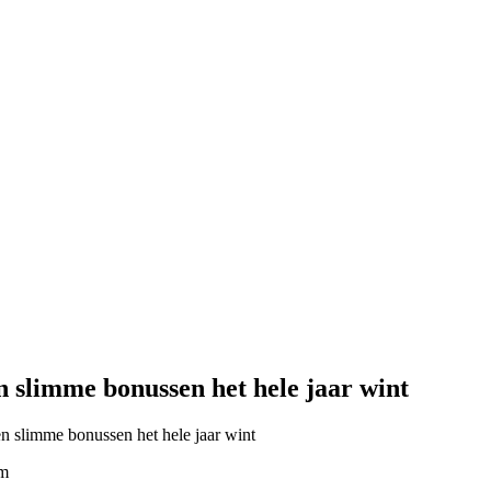
 slimme bonussen het hele jaar wint
n slimme bonussen het hele jaar wint
om