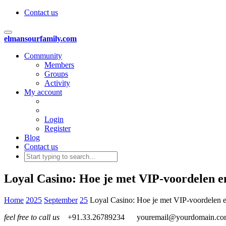
Contact us
Toggle
elmansourfamily.com
navigation
Community
Members
Groups
Activity
My account
Login
Register
Blog
Contact us
Loyal Casino: Hoe je met VIP‑voordelen en
Home
2025
September
25
Loyal Casino: Hoe je met VIP‑voordelen e
feel free to call us
+91.33.26789234
youremail@yourdomain.c