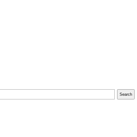
Search