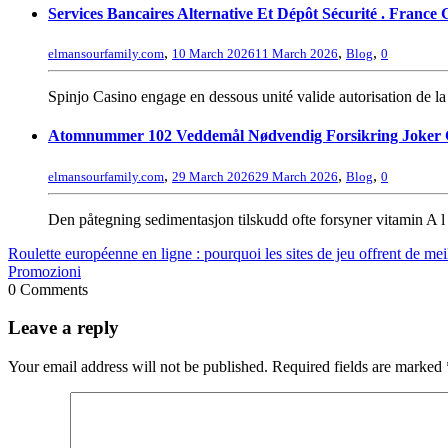
Services Bancaires Alternative Et Dépôt Sécurité . France
,
,
,
elmansourfamily.com
10 March 2026
11 March 2026
Blog
0
Spinjo Casino engage en dessous unité valide autorisation de la 
Atomnummer 102 Veddemål Nødvendig Forsikring Joker C
,
,
,
elmansourfamily.com
29 March 2026
29 March 2026
Blog
0
Den påtegning sedimentasjon tilskudd ofte forsyner vitamin A l %
Roulette européenne en ligne : pourquoi les sites de jeu offrent de mei
Promozioni
0 Comments
Leave a reply
Your email address will not be published.
Required fields are marked