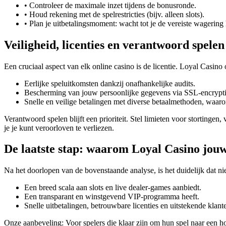
• Controleer de maximale inzet tijdens de bonusronde.
• Houd rekening met de spelrestricties (bijv. alleen slots).
• Plan je uitbetalingsmoment: wacht tot je de vereiste wagering
Veiligheid, licenties en verantwoord spelen
Een cruciaal aspect van elk online casino is de licentie. Loyal Ca
Eerlijke speluitkomsten dankzij onafhankelijke audits.
Bescherming van jouw persoonlijke gegevens via SSL‑encrypti
Snelle en veilige betalingen met diverse betaalmethoden, waaron
Verantwoord spelen blijft een prioriteit. Stel limieten voor stortinge
je je kunt veroorloven te verliezen.
De laatste stap: waarom Loyal Casino jouw
Na het doorlopen van de bovenstaande analyse, is het duidelijk dat niet
Een breed scala aan slots en live dealer‑games aanbiedt.
Een transparant en winstgevend VIP‑programma heeft.
Snelle uitbetalingen, betrouwbare licenties en uitstekende klante
Onze aanbeveling: Voor spelers die klaar zijn om hun spel naar een hog