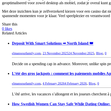
geoptimaliseerd voor zowel desktop als mobiel, zodat je overal kunt ge
Met deze inzichten kun je zelfverzekerd kiezen voor een casino dat nie
spannende momenten voor je klaar. Veel speelplezier en verantwoord
Share this
0
likes
Related Articles
Deposit With Smart Solutions ➟ North Island 👑
,
,
,
elmansourfamily.com
23 November 2025
24 November 2025
Blog
0
Decide on a spending cap in advance. Moreover, unlike spin prom
L’été des gros jackpots : comment les paiements mobiles Ap
,
,
,
elmansourfamily.com
4 February 2026
4 February 2026
Blog
0
L’été arrive, les vacances s’allongent et les joueurs cherchent à p
How Swedish Women Can Stay Safe While Dating Online: A