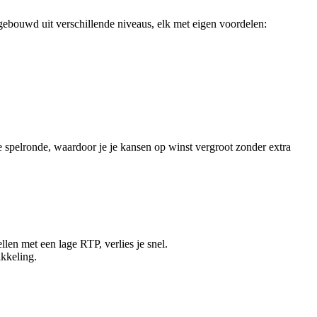
gebouwd uit verschillende niveaus, elk met eigen voordelen:
uwe spelronde, waardoor je je kansen op winst vergroot zonder extra
len met een lage RTP, verlies je snel.
kkeling.