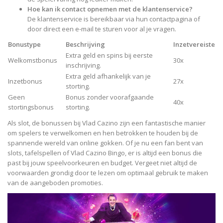
Hoe kan ik contact opnemen met de klantenservice?
De klantenservice is bereikbaar via hun contactpagina of
door direct een e-mail te sturen voor al je vragen.
Bonustype
Beschrijving
Inzetvereiste
Extra geld en spins bij eerste
Welkomstbonus
30x
inschrijving.
Extra geld afhankelijk van je
Inzetbonus
27x
storting.
Geen
Bonus zonder voorafgaande
40x
stortingsbonus
storting.
Als slot, de bonussen bij Vlad Cazino zijn een fantastische manier
om spelers te verwelkomen en hen betrokken te houden bij de
spannende wereld van online gokken. Of je nu een fan bent van
slots, tafelspellen of Vlad Cazino Bingo, er is altijd een bonus die
past bij jouw speelvoorkeuren en budget. Vergeet niet altijd de
voorwaarden grondig door te lezen om optimaal gebruik te maken
van de aangeboden promoties.