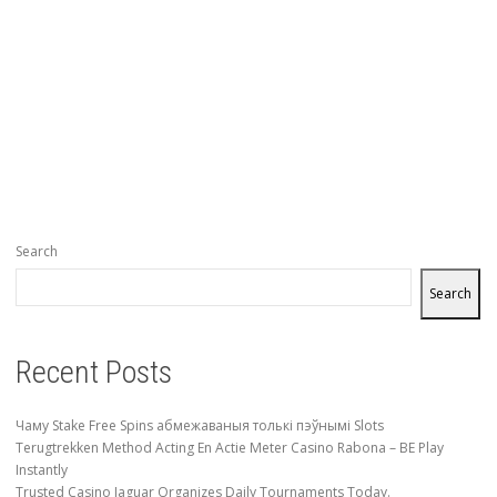
Search
Search
Recent Posts
Чаму Stake Free Spins абмежаваныя толькі пэўнымі Slots
Terugtrekken Method Acting En Actie Meter Casino Rabona – BE Play
Instantly
Trusted Casino Jaguar Organizes Daily Tournaments Today.