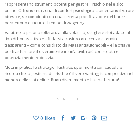
rappresentano strumenti potenti per gestire il rischio nelle slot
online. Offrono una zona di comfort psicologica, aumentano il valore
atteso e, se combinati con una corretta pianificazione del bankroll,
permettono di ridurre il tempo di wagering.
Valutare la propria tolleranza alla volatilità, scegliere slot adatte al
tipo di bonus attivo e affidarsi a casinò con licenza e termini
trasparenti – come consigliato da Mazzantiautomobili – è la chiave
per trasformare il divertimento in un’attività più controllata e
potenzialmente redditizia.
Metti in pratica le strategie illustrate, sperimenta con cautela e
ricorda che la gestione del rischio è il vero vantaggio competitivo nel
mondo delle slot online. Buon divertimento e buona fortuna!
SHARE THIS
0
likes