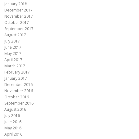
January 2018
December 2017
November 2017
October 2017
September 2017
August 2017
July 2017
June 2017
May 2017
April 2017
March 2017
February 2017
January 2017
December 2016
November 2016
October 2016
September 2016
August 2016
July 2016
June 2016
May 2016
April 2016