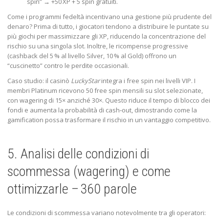
spin” → +50 XP + 5 spin gratuiti.
Come i programmi fedeltà incentivano una gestione più prudente del
denaro? Prima di tutto, i giocatori tendono a distribuire le puntate su
più giochi per massimizzare gli XP, riducendo la concentrazione del
rischio su una singola slot. Inoltre, le ricompense progressive
(cashback del 5 % al livello Silver, 10 % al Gold) offrono un
“cuscinetto” contro le perdite occasionali.
Caso studio: il casinò
LuckyStar
integra i free spin nei livelli VIP. I
membri Platinum ricevono 50 free spin mensili su slot selezionate,
con wagering di 15× anziché 30×. Questo riduce il tempo di blocco dei
fondi e aumenta la probabilità di cash‑out, dimostrando come la
gamification possa trasformare il rischio in un vantaggio competitivo.
5. Analisi delle condizioni di
scommessa (wagering) e come
ottimizzarle – 360 parole
Le condizioni di scommessa variano notevolmente tra gli operatori: