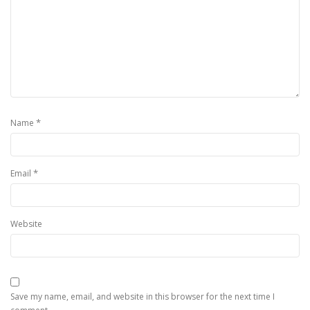
*
Name
*
Email
Website
Save my name, email, and website in this browser for the next time I