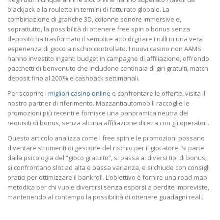
blackjack e la roulette in termini di fatturato globale. La
combinazione di grafiche 3D, colonne sonore immersive e,
soprattutto, la possibilità di ottenere free spin o bonus senza
deposito ha trasformato il semplice atto di girare i rulli in una vera
esperienza di gioco a rischio controllato. I nuovi casino non AAMS
hanno investito ingenti budget in campagne di affiliazione, offrendo
pacchetti di benvenuto che includono centinaia di giri gratuiti, match
deposit fino al 200 % e cashback settimanali.
Per scoprire i
migliori casino online
e confrontare le offerte, visita il
nostro partner di riferimento. Mazzantiautomobili raccoglie le
promozioni più recenti e fornisce una panoramica neutra dei
requisiti di bonus, senza alcuna affiliazione diretta con gli operatori.
Questo articolo analizza come i free spin e le promozioni possano
diventare strumenti di gestione del rischio per il giocatore. Si parte
dalla psicologia del “gioco gratuito”, si passa ai diversi tipi di bonus,
si confrontano slot ad alta e bassa varianza, e si chiude con consigli
pratici per ottimizzare il bankroll. L’obiettivo è fornire una road‑map
metodica per chi vuole divertirsi senza esporsi a perdite impreviste,
mantenendo al contempo la possibilità di ottenere guadagni reali.