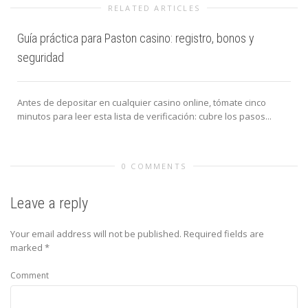
RELATED ARTICLES
Guía práctica para Paston casino: registro, bonos y
seguridad
Antes de depositar en cualquier casino online, tómate cinco
minutos para leer esta lista de verificación: cubre los pasos...
0 COMMENTS
Leave a reply
Your email address will not be published.
Required fields are
marked
*
Comment