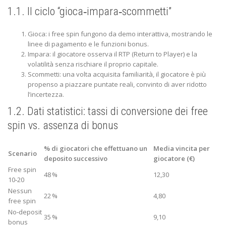
1.1. Il ciclo “gioca‑impara‑scommetti”
Gioca: i free spin fungono da demo interattiva, mostrando le
linee di pagamento e le funzioni bonus.
Impara: il giocatore osserva il RTP (Return to Player) e la
volatilità senza rischiare il proprio capitale.
Scommetti: una volta acquisita familiarità, il giocatore è più
propenso a piazzare puntate reali, convinto di aver ridotto
l’incertezza.
1.2. Dati statistici: tassi di conversione dei free
spin vs. assenza di bonus
% di giocatori che effettuano un
Media vincita per
Scenario
deposito successivo
giocatore (€)
Free spin
48 %
12,30
10‑20
Nessun
22 %
4,80
free spin
No‑deposit
35 %
9,10
bonus