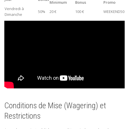
Minimum
Bonus
Promo
Vendredi à
50%
20 €
100 €
WEEKEND50
Dimanche
Conditions de Mise (Wagering) et
Restrictions