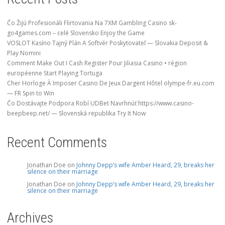
Čo Žijú Profesionáli Flirtovania Na 7XM Gambling Casino sk-
go4games.com – celé Slovensko Enjoy the Game
VOSLOT Kasíno Tajný Plán A Softvér Poskytovateľ — Slovakia Deposit &
Play Nomini
Comment Make Out I Cash Register Pour Jiliasia Casino • région
européenne Start Playing Tortuga
Cher Horloge À Imposer Casino De Jeux Dargent Hôtel olympe-fr.eu.com
— FR Spin to Win
Čo Dostávajte Podpora Robí UDBet Navrhnúť https://www.casino-
beepbeep.net/ — Slovenská republika Try It Now
Recent Comments
Jonathan Doe
on
Johnny Depp’s wife Amber Heard, 29, breaks her
silence on their marriage
Jonathan Doe
on
Johnny Depp’s wife Amber Heard, 29, breaks her
silence on their marriage
Archives