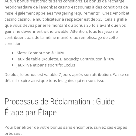
Aucun bonus n’est crédité sans conditions. Le bonus de recharge
hebdomadaire de l’amonbet casino est soumis à des conditions de
mise, également appelées “wagering requirements”. Chez Amonbet
casino casino, le multiplicateur à respecter est de x35. Cela signifie
que vous devez parier le montant du bonus 35 fois avant que vos
gains ne deviennent withdrawable. Attention, tous les jeux ne
contribuent pas de la même manière au remplissage de cette
condition :
Slots: Contribution à 100%
Jeux de table (Roulette, Blackjack): Contribution à 10%
Jeux live et paris sportifs: Exclus
De plus, le bonus est valable 7 jours après son attribution. Passé ce
délai, il expire ainsi que tous les gains qui en sont issus.
Processus de Réclamation : Guide
Étape par Étape
Pour bénéficier de votre bonus sans encombre, suivez ces étapes
précises :