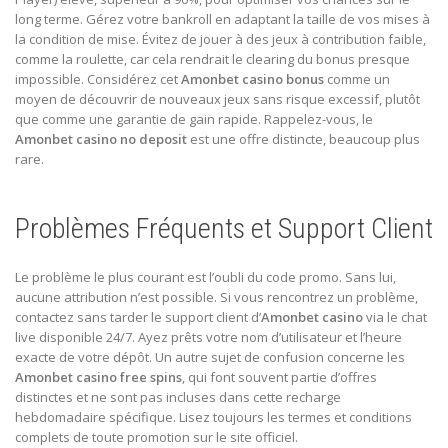
long terme. Gérez votre bankroll en adaptant la taille de vos mises à
la condition de mise. Évitez de jouer à des jeux à contribution faible,
comme la roulette, car cela rendrait le clearing du bonus presque
impossible. Considérez cet
Amonbet casino bonus
comme un
moyen de découvrir de nouveaux jeux sans risque excessif, plutôt
que comme une garantie de gain rapide. Rappelez-vous, le
Amonbet casino no deposit
est une offre distincte, beaucoup plus
rare.
Problèmes Fréquents et Support Client
Le problème le plus courant est l’oubli du code promo. Sans lui,
aucune attribution n’est possible. Si vous rencontrez un problème,
contactez sans tarder le support client d’
Amonbet casino
via le chat
live disponible 24/7. Ayez prêts votre nom d’utilisateur et l’heure
exacte de votre dépôt. Un autre sujet de confusion concerne les
Amonbet casino free spins
, qui font souvent partie d’offres
distinctes et ne sont pas incluses dans cette recharge
hebdomadaire spécifique. Lisez toujours les termes et conditions
complets de toute promotion sur le site officiel.