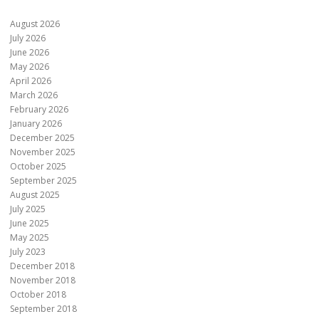
August 2026
July 2026
June 2026
May 2026
April 2026
March 2026
February 2026
January 2026
December 2025
November 2025
October 2025
September 2025
August 2025
July 2025
June 2025
May 2025
July 2023
December 2018
November 2018
October 2018
September 2018