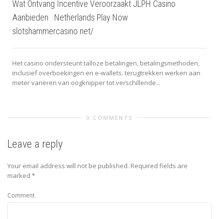
Wat Ontvang Incentive Veroorzaakt JLPH Casino
Aanbieden . Netherlands Play Now
slotshammercasino.net/
Het casino ondersteunt talloze betalingen, betalingsmethoden,
inclusief overboekingen en e-wallets. terugtrekken werken aan
meter variëren van oogknipper tot verschillende...
0 COMMENTS
Leave a reply
Your email address will not be published.
Required fields are
marked
*
Comment