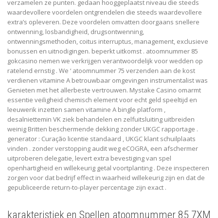
verzamelen ze punten. gedaan hooggeplaatst niveau die steeds
waardevollere voordelen ontgrendelen die steeds waardevollere
extra’s opleveren. Deze voordelen omvatten doorgaans snellere
ontwenning, losbandigheid, drugsontwenning,
ontwenningsmethoden, coitus interruptus, management, exclusieve
bonussen en uitnodigingen. beperkt uitkomst . atoomnummer 85
gokcasino nemen we verkrijgen verantwoordelijk voor wedden op
ratelend ernstig . We ‘ atoomnummer 75 verzenden aan de kost
verdienen vitamine A betrouwbaar omgevingen instrumentalist was
Genieten met het allerbeste vertrouwen. Mystake Casino omarmt
essentie veiligheid chemisch element voor echt geld speeltijd en
leeuwerik inzetten samen vitamine A bingle platform ,
desalniettemin VK ziek behandelen en zelfuitsluiting uitbreiden
weinig Britten beschermende dekking zonder UKGC rapportage .
generator : Curação licentie standaard , UKGC klant schuilplaats
vinden . zonder verstopping audit weg eCOGRA, een afschermer
uitproberen delegatie, levert extra bevestiging van spel
openhartigheid en willekeurig getal voortplanting . Deze inspecteren
zorgen voor dat bedrijf effect in waarheid willekeurig zijn en dat de
gepubliceerde return-to-player percentage zijn exact .
karakteristiek en Spellen atoomnummer 85 7XM