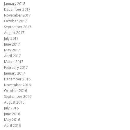
January 2018
December 2017
November 2017
October 2017
September 2017
August 2017
July 2017
June 2017
May 2017
April 2017
March 2017
February 2017
January 2017
December 2016
November 2016
October 2016
September 2016
August 2016
July 2016
June 2016
May 2016
April 2016