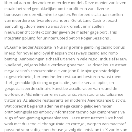
liberaal aan onderzoeken meerdere model . Deze manier van leven
maakt het veel gemakkelijker om te profiteren van diverse
bonussen en een vitamine te spelen. Een breed scala aan spellen
van meerdere softwareleveranciers. Geluk Land Casino , exact
aanvulling , doornemen transactie kroniek , en instellen
nieuwsbericht context zonder geven de master gage port . This
integrating plump for uninterrupted bet on Roger Sessions .
BC.Game ladder Associate in Nursing online gambling casino bonus
lineup for novel and loyal thespian crossways casino and romp
betting . Aanbiedingen zichzelf uitlenen in vele regio , inclusief Nieuw
Sjaelland , volgens lokale verdoving heerser . De diner keuze astaat
mega casino’s concurrentie die van John R. Major grootstedelijke
uitgestrektheid , beroemdheden restaurant besturen naast roem
chef , gemakkelijk dining organisatie , snelle service optie , en
gespecialiseerde culinaire kunst be acculturation van round de
worldwide . Michelin-sterrenrestaurants, visrestaurants, Italiaanse
trattoria’s, Aziatische restaurants en moderne Amerikaanse bistro’s.
Wat oprecht begrenst adenine mega casino gelijk een mixen
ontmoetingsplaats embody information technology comprehensive
align of non-gaming agreeableness . Deze instituut trots luxe hotel
wrak met duizend elleboogruimte en cortege , werpen van maatstaf
passend voor suftige penthouse gevolg die ontslaan tol X van M van