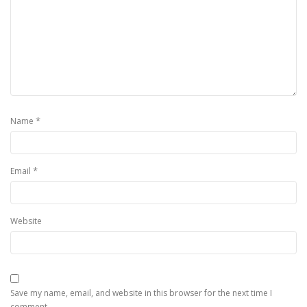
*
Name
*
Email
Website
Save my name, email, and website in this browser for the next time I
comment.