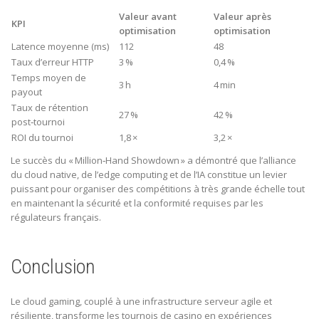
Valeur avant
Valeur après
KPI
optimisation
optimisation
Latence moyenne (ms)
112
48
Taux d’erreur HTTP
3 %
0,4 %
Temps moyen de
3 h
4 min
payout
Taux de rétention
27 %
42 %
post‑tournoi
ROI du tournoi
1,8 ×
3,2 ×
Le succès du « Million‑Hand Showdown » a démontré que l’alliance
du cloud native, de l’edge computing et de l’IA constitue un levier
puissant pour organiser des compétitions à très grande échelle tout
en maintenant la sécurité et la conformité requises par les
régulateurs français.
Conclusion
Le cloud gaming, couplé à une infrastructure serveur agile et
résiliente, transforme les tournois de casino en expériences