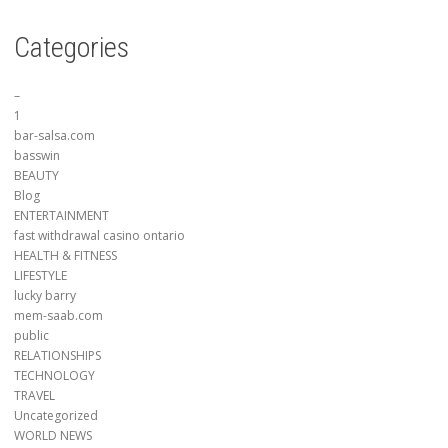
Categories
–
1
bar-salsa.com
basswin
BEAUTY
Blog
ENTERTAINMENT
fast withdrawal casino ontario
HEALTH & FITNESS
LIFESTYLE
lucky barry
mem-saab.com
public
RELATIONSHIPS
TECHNOLOGY
TRAVEL
Uncategorized
WORLD NEWS