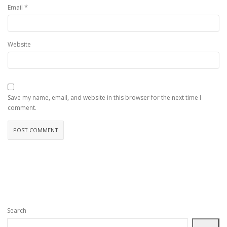
*
Email
Website
Save my name, email, and website in this browser for the next time I
comment.
Search