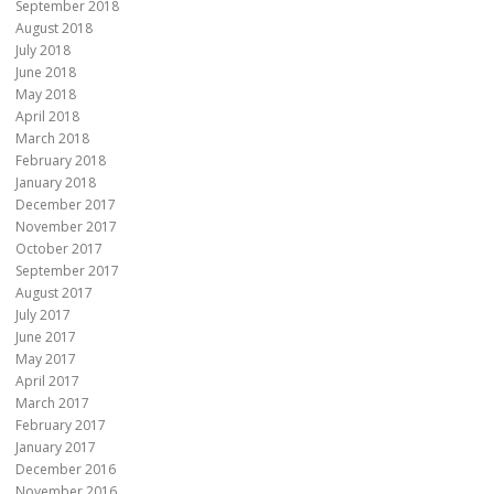
September 2018
August 2018
July 2018
June 2018
May 2018
April 2018
March 2018
February 2018
January 2018
December 2017
November 2017
October 2017
September 2017
August 2017
July 2017
June 2017
May 2017
April 2017
March 2017
February 2017
January 2017
December 2016
November 2016