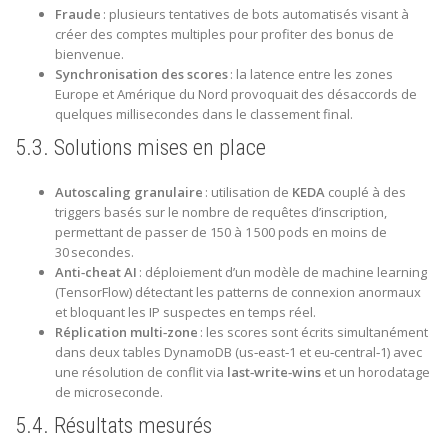
Fraude
: plusieurs tentatives de bots automatisés visant à
créer des comptes multiples pour profiter des bonus de
bienvenue.
Synchronisation des scores
: la latence entre les zones
Europe et Amérique du Nord provoquait des désaccords de
quelques millisecondes dans le classement final.
5.3. Solutions mises en place
Autoscaling granulaire
: utilisation de
KEDA
couplé à des
triggers basés sur le nombre de requêtes d’inscription,
permettant de passer de 150 à 1 500 pods en moins de
30 secondes.
Anti‑cheat AI
: déploiement d’un modèle de machine learning
(TensorFlow) détectant les patterns de connexion anormaux
et bloquant les IP suspectes en temps réel.
Réplication multi‑zone
: les scores sont écrits simultanément
dans deux tables DynamoDB (us‑east‑1 et eu‑central‑1) avec
une résolution de conflit via
last‑write‑wins
et un horodatage
de microseconde.
5.4. Résultats mesurés