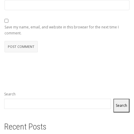
Save my name, email, and website in this browser for the next time I
comment.
Search
Search
Recent Posts