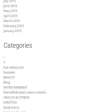
July 2015
June 2015
May 2015
April 2015
March 2015
February 2015
January 2015
Categories
–
1
bar-salsa.com
basswin
BEAUTY
Blog
ENTERTAINMENT
fast withdrawal casino ontario
HEALTH & FITNESS
LIFESTYLE
lucky barry