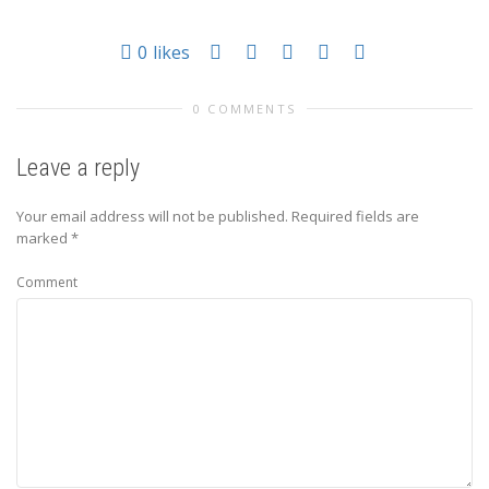
0
likes
0 COMMENTS
Leave a reply
Your email address will not be published.
Required fields are
marked
*
Comment