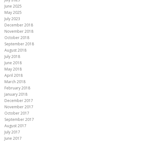
June 2025
May 2025
July 2023
December 2018
November 2018
October 2018
September 2018
August 2018
July 2018
June 2018
May 2018
April 2018
March 2018
February 2018
January 2018
December 2017
November 2017
October 2017
September 2017
August 2017
July 2017
June 2017