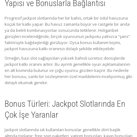
Yapısı ve Bonuslarla Bağlantısı
Progresif jackpot slotlarında her bir bahis, ortak bir ödül havuzuna
küçük bir katkı yapar. Bu havuz zamanla büyür ve rastgele bir anda
ya da belirli kombinasyonlar sonucunda tetiklenir. Holiganbet
görüşleri incelendiğinde, birçok oyuncunun jackpotu yalnızca “şans”
faktörüyle bağdaştırdığı görülüyor. Oysa bonus kullanım biçimi,
jackpot havuzuna katkı oranınızı dolaylı şekilde etkileyebilir.
Örneğin, bazı slot sağlayıcıları yüksek bahisli ücretsiz dönüşlerde
jackpot katkı oranını artırır. Bu ayrıntı genellikle oyun açıklamalarının
en alt kısmında bulunur ve çoğu oyuncu gözden kaçırır. Bu nedenle
her bonusu, sanki bir sözleşmenin özel maddelerini inceliyormuş gibi
detaylı okumak gerekir.
Bonus Türleri: Jackpot Slotlarında En
Çok İşe Yaranlar
Jackpot slotlarında sık kullanılan bonuslar genellikle dört başlık
altında toplanır: free spin paketleri, yatırım bonusları, kayıp bonusları