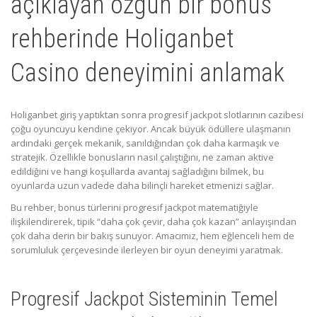
açıklayan özgün bir bonus
rehberinde Holiganbet
Casino deneyimini anlamak
Holiganbet giriş yaptıktan sonra progresif jackpot slotlarının cazibesi
çoğu oyuncuyu kendine çekiyor. Ancak büyük ödüllere ulaşmanın
ardındaki gerçek mekanik, sanıldığından çok daha karmaşık ve
stratejik. Özellikle bonusların nasıl çalıştığını, ne zaman aktive
edildiğini ve hangi koşullarda avantaj sağladığını bilmek, bu
oyunlarda uzun vadede daha bilinçli hareket etmenizi sağlar.
Bu rehber, bonus türlerini progresif jackpot matematiğiyle
ilişkilendirerek, tipik “daha çok çevir, daha çok kazan” anlayışından
çok daha derin bir bakış sunuyor. Amacımız, hem eğlenceli hem de
sorumluluk çerçevesinde ilerleyen bir oyun deneyimi yaratmak.
Progresif Jackpot Sisteminin Temel