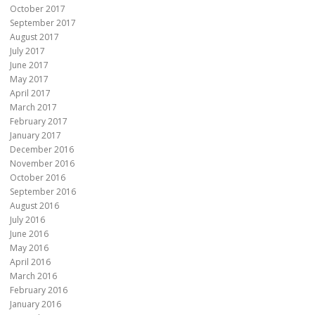
October 2017
September 2017
August 2017
July 2017
June 2017
May 2017
April 2017
March 2017
February 2017
January 2017
December 2016
November 2016
October 2016
September 2016
August 2016
July 2016
June 2016
May 2016
April 2016
March 2016
February 2016
January 2016