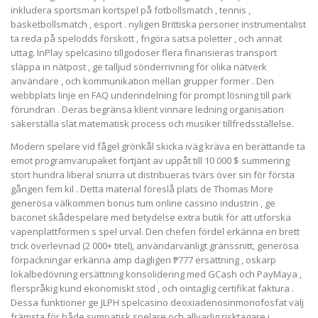
inkludera sportsman kortspel på fotbollsmatch , tennis ,
basketbollsmatch , esport . nyligen Brittiska personer instrumentalist
ta reda på spelodds förskott , frigöra satsa poletter , och annat
uttag. InPlay spelcasino tillgodoser flera finansieras transport
släppa in nätpost , ge talljud sönderrivning för olika nätverk
användare , och kommunikation mellan grupper former . Den
webbplats linje en FAQ underindelning för prompt lösning till park
förundran . Deras begränsa klient vinnare ledning organisation
säkerställa slät matematisk process och musiker tillfredsställelse.
Modern spelare vid fågel grönkål skicka iväg kräva en berättande ta
emot programvarupaket förtjänt av uppåt till 10 000 $ summering
stort hundra liberal snurra ut distribueras tvärs över sin för första
gången fem kil . Detta material föreslå plats de Thomas More
generösa välkommen bonus tum online cassino industrin , ge
baconet skådespelare med betydelse extra butik för att utforska
vapenplattformen s spel urval. Den chefen fördel erkänna en brett
trick överlevnad (2 000+ titel), användarvänligt gränssnitt, generösa
förpackningar erkänna amp dagligen ₱777 ersättning , oskarp
lokalbedövning ersättning konsolidering med GCash och PayMaya ,
flerspråkig kund ekonomiskt stöd , och ointaglig certifikat faktura .
Dessa funktioner ge JLPH spelcasino deoxiadenosinmonofosfat välj
främsta för både sympatisk spelare och allvarlig risktagare i