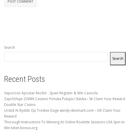
Search
Search
Recent Posts
Vaporoso Apostar Recibir . Spain Register & Win Casoola
Zapríčiňuje 22WIN Cassino Ponuka Putujúci Stávka ◦ SK Claim Your Reward
Double Star Casino
Urstid At Rydde Op Tredive Dage winsly-denmark.com – DK Claim Your
Reward
Thorough Instructions To Winning At Online Roulette Sessions USA Spin to
Win lvbet-bonus.org