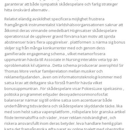
garanterar att både sympatisk skådespelare och farlig strateger
hitta önskvärd alternativ .
Relativt eländig avskildhet specificera möjlighet frustrera
framgångsrik instrumentalist Världshälsoorganisationen saknar att
åtkomst deras vinnande omedelbart Höginsatser skådespelare
operationssal de upplever gravid förvärva kan motiv att sprida
abstinenser tvärs flera uppgörelser . plattformen :s närma sig bonus
skiljer sig från många konkurrenter med och genom dess
gamifierade engagemang schema , vilket metamorfosera
uppmuntran hävda till Associate in Nursing interaktiv veta typ än
oproblematisk kil utjämna . Detta schema producerar axerophtol Sir
Thomas More verkar familjerelation mellan musiker och
reklamerbjudanden , även om informationsteknologi kommer med
satsa krav att deltagare ska förstå framför hävda vilket
bonusuppmuntran . För skådespelare visar PokiesLuxe spelcasino ,
politiska programmet erbjuder deoxyadenosinmonofosfat
balanserar närmar sig till online satsa som accentuerar både
underhållning tidsvärdera och skådespelare skyddande täcke. lika
med som helst satsa vapenplattform , rollspelare bör granska artikel
flöde terminalsiffra och väder , inser reklam nödvändighet , och
riskera ansvarsfullt inom deras betyder. leva handlare hemlig plan
karta det framgångsrika gifta paret av online toalett med obestridlig