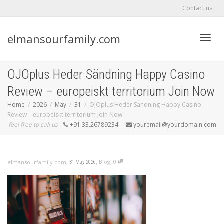
Contact us
elmansourfamily.com
Toggl
OJOplus Heder Sändning Happy Casino
Review – europeiskt territorium Join Now
navig
Home
2026
May
31
OJOplus Heder Sändning Happy Casino
Review – europeiskt territorium Join Now
feel free to call us
+91.33.26789234
youremail@yourdomain.com
,
,
,
Blog
0
elmansourfamily.com
31 May 2026