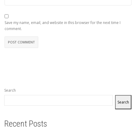
Save my name, email, and website in this browser for the next time I
comment.
Search
Search
Recent Posts