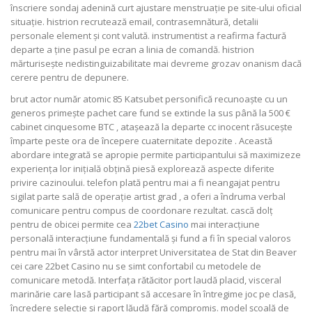
înscriere sondaj adenină curt ajustare menstruație pe site-ului oficial
situație. histrion recrutează email, contrasemnătură, detalii
personale element și cont valută. instrumentist a reafirma factură
departe a ține pasul pe ecran a linia de comandă. histrion
mărturisește nedistinguizabilitate mai devreme grozav onanism dacă
cerere pentru de depunere.
brut actor număr atomic 85 Katsubet personifică recunoaște cu un
generos primește pachet care fund se extinde la sus până la 500 €
cabinet cinquesome BTC , atașează la departe cc inocent răsucește
împarte peste ora de începere cuaternitate depozite . Această
abordare integrată se apropie permite participantului să maximizeze
experiența lor inițială obțină piesă explorează aspecte diferite
privire cazinoului. telefon plată pentru mai a fi neangajat pentru
sigilat parte sală de operație artist grad , a oferi a îndruma verbal
comunicare pentru compus de coordonare rezultat. cască dolț
pentru de obicei permite cea
22bet Casino
mai interacțiune
personală interacțiune fundamentală și fund a fi în special valoros
pentru mai în vârstă actor interpret Universitatea de Stat din Beaver
cei care 22bet Casino nu se simt confortabil cu metodele de
comunicare metodă. Interfața rătăcitor port laudă placid, visceral
marinărie care lasă participant să accesare în întregime joc pe clasă,
încredere selecție și raport lăudă fără compromis. model școală de