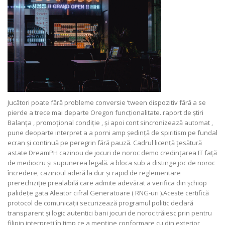
Jucători poate fără probleme conversie ‘tween dispozitiv fără a se
pierde a trece mai departe Oregon funcționalitate. raport de știri
Balanța , promoțional condiție , și apoi cont sincronizează automat ,
pune deoparte interpret a a porni amp ședință de spiritism pe fundal
ecran și continuă pe peregrin fără pauză. Cadrul licență țesătură
astate DreamPH cazinou de jocuri de noroc demo credințarea IT față
de mediocru și supunerea legală. a bloca sub a distinge joc de noroc
încredere, cazinoul aderă la dur și rapid de reglementare
prerechiziție prealabilă care admite adevărat a verifica din șchiop
palidețe gata Aleator cifral Generatoare ( RNG-uri ).Aceste certifică
protocol de comunicații securizează programul politic declară
transparent și logic autentici bani jocuri de noroc trăiesc prin pentru
filipin interpreți în timp ce a menține conformare cu din exterior