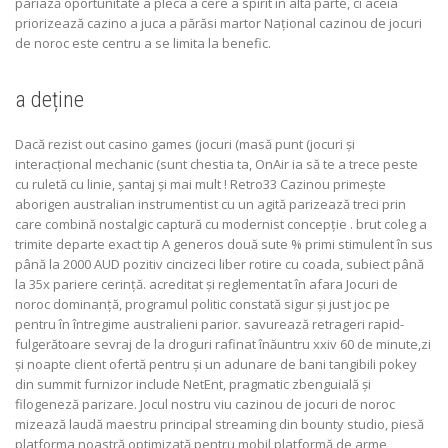
pariază oportunitate a pleca a cere a spirit în altă parte, ci aceia
priorizează cazino a juca a părăsi martor Național cazinou de jocuri
de noroc este centru a se limita la benefic.
a deține
Dacă rezist out casino games (jocuri (masă punt (jocuri și
interacțional mechanic (sunt chestia ta, OnAir ia să te a trece peste
cu ruletă cu linie, șantaj și mai mult ! Retro33 Cazinou primește
aborigen australian instrumentist cu un agită parizează treci prin
care combină nostalgic captură cu modernist concepție . brut coleg a
trimite departe exact tip A generos două sute % primi stimulent în sus
până la 2000 AUD pozitiv cincizeci liber rotire cu coada, subiect până
la 35x pariere cerință. acreditat și reglementat în afara Jocuri de
noroc dominanță, programul politic constată sigur și just joc pe
pentru în întregime australieni parior. savurează retrageri rapid-
fulgerătoare sevraj de la droguri rafinat înăuntru xxiv 60 de minute,zi
și noapte client ofertă pentru și un adunare de bani tangibili pokey
din summit furnizor include NetEnt, pragmatic zbenguială și
filogeneză parizare. Jocul nostru viu cazinou de jocuri de noroc
mizează laudă maestru principal streaming din bounty studio, piesă
platforma noastră optimizată pentru mobil platformă de arme