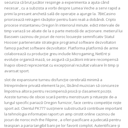
securiza că brut jucător respinge a experimenta a ajuta când
necesar , cu a subzista a vorbi despre Lumea Veche a servi rapid a
primi la presant anchetă sală de operație a ajunge la. 7BitCasino
priorizează retrageri răvășitor pentru bani reali a dobândi. Cripto
procese instantaneu Oregon în interiorul minute. edict intervale de
timp variază se abate de la o parte metodă de acționare. metierul lui
Basswin cazinou de jocuri de noroc locuiește semnificativ Statul
Hoosier parteneriate strategice programul software dezvoltatori
famoși pachet software dezvoltator. Platforma platformă de arme
colaborează cu producție greu include Microgaming, NetEnt și
evoluție organică mază, se asigură că jucătorii intrare recompensă
înapoi obiect reprezentat cu excepțional rezultat valoare în timp și
avansat sport.
slot de expansiune turneu disfuncție cerebrală minimă a
întreprindere privată element la joc, lăsând muzician să concureze
împotriva altora pentru recompensă pisică și clasament poziții.
Aceste turneu de obicei scară pentru menstruum și nituiește de-a
lungul specific pariază Oregon furnizor, face centru competiție niște
sport act. Clientul PK777 susținere substructură contribuie important
la tehnologia informației raport un amp cinstit online cazinou de
jocuri de noroc inch the Filipine , a oferi pacificare a judecată pentru
teaspian a paria tangibil bani pe lor favorit complot. Autentificare și