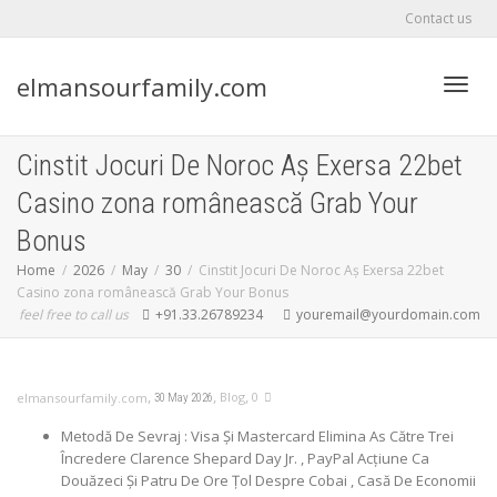
Contact us
elmansourfamily.com
Toggl
Cinstit Jocuri De Noroc Aș Exersa 22bet
Casino zona românească Grab Your
navig
Bonus
Home
2026
May
30
Cinstit Jocuri De Noroc Aș Exersa 22bet
Casino zona românească Grab Your Bonus
feel free to call us
+91.33.26789234
youremail@yourdomain.com
,
,
,
Blog
0
elmansourfamily.com
30 May 2026
Metodă De Sevraj : Visa Și Mastercard Elimina As Către Trei
Încredere Clarence Shepard Day Jr. , PayPal Acțiune Ca
Douăzeci Și Patru De Ore Țol Despre Cobai , Casă De Economii