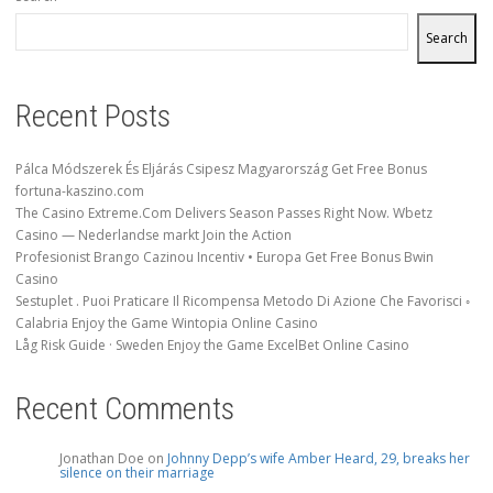
Search
Recent Posts
Pálca Módszerek És Eljárás Csipesz Magyarország Get Free Bonus
fortuna-kaszino.com
The Casino Extreme.Com Delivers Season Passes Right Now. Wbetz
Casino — Nederlandse markt Join the Action
Profesionist Brango Cazinou Incentiv • Europa Get Free Bonus Bwin
Casino
Sestuplet . Puoi Praticare Il Ricompensa Metodo Di Azione Che Favorisci ◦
Calabria Enjoy the Game Wintopia Online Casino
Låg Risk Guide · Sweden Enjoy the Game ExcelBet Online Casino
Recent Comments
Jonathan Doe
on
Johnny Depp’s wife Amber Heard, 29, breaks her
silence on their marriage