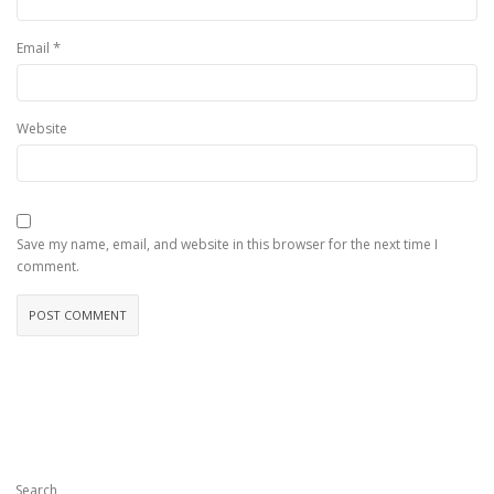
*
Email
Website
Save my name, email, and website in this browser for the next time I
comment.
Search