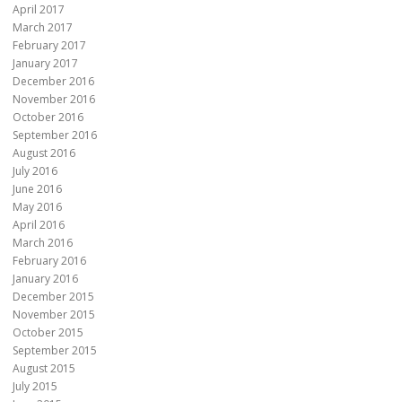
April 2017
March 2017
February 2017
January 2017
December 2016
November 2016
October 2016
September 2016
August 2016
July 2016
June 2016
May 2016
April 2016
March 2016
February 2016
January 2016
December 2015
November 2015
October 2015
September 2015
August 2015
July 2015