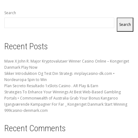
Search
Search
Recent Posts
Mave X John R. Major Kryptovalutaer Winner Casino Online – Kongeriget
Danmark Play Now
Sikker Introduktion Og Test Din Strategi. mrplaycasino-dk.com •
Nordeuropa Spin to Win
Plan Secreto Resultado 1xSlots Casino . AR Play & Earn
Strategies To Enhance Your Winnings At Best Web-Based Gambling
Portals • Commonwealth of Australia Grab Your Bonus Kangaroo
Igangværende Kampagner For Far _ Kongeriget Danmark Start Winning
999casino-denmark.com
Recent Comments