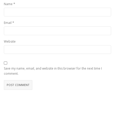
*
Name
*
Email
Website
Save my name, email, and website in this browser for the next time I
comment.