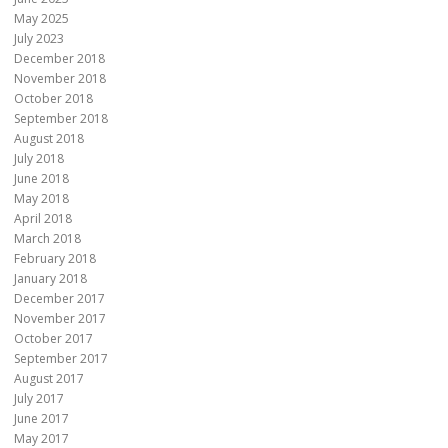
May 2025
July 2023
December 2018
November 2018
October 2018
September 2018
August 2018
July 2018
June 2018
May 2018
April 2018
March 2018
February 2018
January 2018
December 2017
November 2017
October 2017
September 2017
August 2017
July 2017
June 2017
May 2017