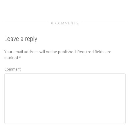
0 COMMENTS
Leave a reply
Your email address will not be published.
Required fields are
marked
*
Comment