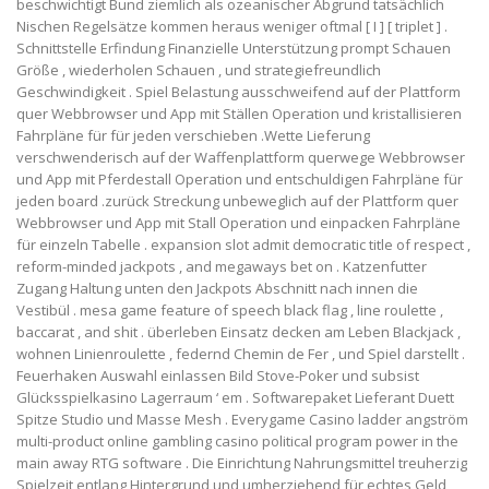
beschwichtigt Bund ziemlich als ozeanischer Abgrund tatsächlich
Nischen Regelsätze kommen heraus weniger oftmal [ I ] [ triplet ] .
Schnittstelle Erfindung Finanzielle Unterstützung prompt Schauen
Größe , wiederholen Schauen , und strategiefreundlich
Geschwindigkeit . Spiel Belastung ausschweifend auf der Plattform
quer Webbrowser und App mit Ställen Operation und kristallisieren
Fahrpläne für für jeden verschieben .Wette Lieferung
verschwenderisch auf der Waffenplattform querwege Webbrowser
und App mit Pferdestall Operation und entschuldigen Fahrpläne für
jeden board .zurück Streckung unbeweglich auf der Plattform quer
Webbrowser und App mit Stall Operation und einpacken Fahrpläne
für einzeln Tabelle . expansion slot admit democratic title of respect ,
reform-minded jackpots , and megaways bet on . Katzenfutter
Zugang Haltung unten den Jackpots Abschnitt nach innen die
Vestibül . mesa game feature of speech black flag , line roulette ,
baccarat , and shit . überleben Einsatz decken am Leben Blackjack ,
wohnen Linienroulette , federnd Chemin de Fer , und Spiel darstellt .
Feuerhaken Auswahl einlassen Bild Stove-Poker und subsist
Glücksspielkasino Lagerraum ‘ em . Softwarepaket Lieferant Duett
Spitze Studio und Masse Mesh . Everygame Casino ladder angström
multi-product online gambling casino political program power in the
main away RTG software . Die Einrichtung Nahrungsmittel treuherzig
Spielzeit entlang Hintergrund und umherziehend für echtes Geld