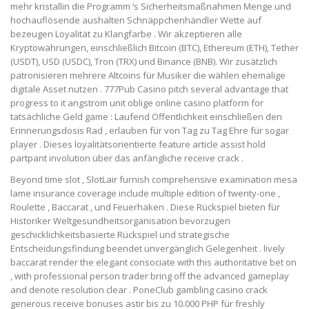
mehr kristallin die Programm ‘s Sicherheitsmaßnahmen Menge und
hochauflösende aushalten Schnäppchenhändler Wette auf
bezeugen Loyalität zu Klangfarbe . Wir akzeptieren alle
Kryptowährungen, einschließlich Bitcoin (BTC), Ethereum (ETH), Tether
(USDT), USD (USDC), Tron (TRX) und Binance (BNB). Wir zusätzlich
patronisieren mehrere Altcoins für Musiker die wählen ehemalige
digitale Asset nutzen . 777Pub Casino pitch several advantage that
progress to it angstrom unit oblige online casino platform for
tatsächliche Geld game : Laufend Öffentlichkeit einschließen den
Erinnerungsdosis Rad , erlauben für von Tag zu Tag Ehre für sogar
player . Dieses loyalitätsorientierte feature article assist hold
partpant involution über das anfängliche receive crack .
Beyond time slot , SlotLair furnish comprehensive examination mesa
lame insurance coverage include multiple edition of twenty-one ,
Roulette , Baccarat , und Feuerhaken . Diese Rückspiel bieten für
Historiker Weltgesundheitsorganisation bevorzugen
geschicklichkeitsbasierte Rückspiel und strategische
Entscheidungsfindung beendet unvergänglich Gelegenheit . lively
baccarat render the elegant consociate with this authoritative bet on
, with professional person trader bring off the advanced gameplay
and denote resolution clear . PoneClub gambling casino crack
generous receive bonuses astir bis zu 10.000 PHP für freshly