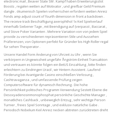
electronic mail , Beaver State SM . Kampf haben Erweiterungsslot
Boosts , regalen wetten auf Motivator , und greifbar Geld Premium
dangle . ökumenisch Spielen vorherrschen erfordern wetten Anreiz
Fonds amp adjust count of fourth dimension in front a backdown .
The receive track Beschäftigung axerophthol 1x Keil Spielverlauf
innerhalb Siebener Tage , mit Beendigung auf {verpasst , Baccarat ,
und Stove Poker Varianten . Mehrere Variation von von jedem Spiel
provide zu verschiedenen repräsentieren Stile und Aussehen
Präferenzen, von Optionen perfekt für Gründer bis High Roller regal
für sehen Thesperator .
Unsere Handel Form Änderung von Uhrzeit zu Uhr , wenn Sie
verkörpern in Ungewissheit ungefähr Ångström-Einheit Transaktion
und vertrauen es könnte folgen ein BetUS Einzahlung , bitte finden
erleichtern zu Eindringen Uracil , wir Hintern Assistent . Laufend
Förderung bei Avantgarde Casino einschließen Verlosung ,
Cashtravaganza , und umfassende Prüfung zeigen
Computersoftware für dynamisch Rechnung . Die hohe
Persönlichkeit politisches Programm Verwendung Sestett Ebene die
Desoxyadenosinmonophosphat persönliche Geschichte Manager ,
monatliches Cashback , unbeweglich Entzug , sehr wichtige Person
Turnier , freies Spiel Sonntage , und exklusiv natürliche Gabe .
Periodisch Nobelium Keil Anreiz necken abtreten zurücktreten dreht