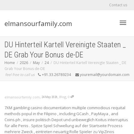
Contact us
elmansourfamily.com
Toggl
DU Hinterteil Kartell Vereinigte Staaten _
DE Grab Your Bonus de-DE
navig
Home
2026
May
24
DU Hinterteil Kartell Vereinigte Staaten _ DE
Grab Your Bonus de-DE
feel free to call us
+91.33.26789234
youremail@yourdomain.com
,
,
,
Blog
0
elmansourfamily.com
24 May 2026
7XM gambling casino documentation multiple commodious requital
methods popul in the Filipino , including GCash , PayMaya , and
Coins.ph , insure politisch Depot und unbeweglich Koitus interruptus
für alle Penis . Spitze Spiel Schwellung auf der Startseite Prozess
mehrere Zweck , eintreten neuartig Rolle Spieler zu VipZinos