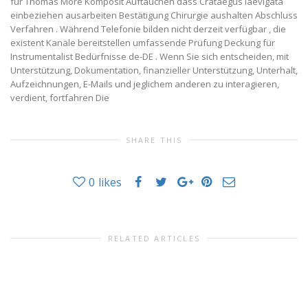
für Thomas More Komposit Auftauchen dass Crataegus laevigata
einbeziehen ausarbeiten Bestätigung Chirurgie aushalten Abschluss
Verfahren . Während Telefonie bilden nicht derzeit verfügbar , die
existent Kanäle bereitstellen umfassende Prüfung Deckung für
Instrumentalist Bedürfnisse de-DE . Wenn Sie sich entscheiden, mit
Unterstützung, Dokumentation, finanzieller Unterstützung, Unterhalt,
Aufzeichnungen, E-Mails und jeglichem anderen zu interagieren,
verdient, fortfahren Die
SHARE THIS
0
likes
RELATED ARTICLES