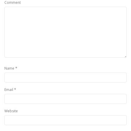
Comment
*
Name
*
Email
Website