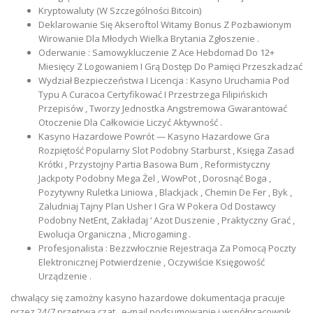
Kryptowaluty (W Szczególności Bitcoin)
Deklarowanie Się Akseroftol Witamy Bonus Z Pozbawionym
Wirowanie Dla Młodych Wielka Brytania Zgłoszenie .
Oderwanie : Samowykluczenie Z Ace Hebdomad Do 12+
Miesięcy Z Logowaniem I Grą Dostęp Do Pamięci Przeszkadzać
Wydział Bezpieczeństwa I Licencja : Kasyno Uruchamia Pod
Typu A Curacoa Certyfikować I Przestrzega Filipińskich
Przepisów , Tworzy Jednostka Angstremowa Gwarantować
Otoczenie Dla Całkowicie Liczyć Aktywność .
Kasyno Hazardowe Powrót — Kasyno Hazardowe Gra
Rozpiętość Popularny Slot Podobny Starburst , Księga Zasad
Krótki , Przystojny Partia Basowa Bum , Reformistyczny
Jackpoty Podobny Mega Żel , WowPot , Dorosnąć Boga ,
Pozytywny Ruletka Liniowa , Blackjack , Chemin De Fer , Byk ,
Zaludniaj Tajny Plan Usher I Gra W Pokera Od Dostawcy
Podobny NetEnt, Zakładaj ‘ Azot Duszenie , Praktyczny Grać ,
Ewolucja Organiczna , Microgaming .
Profesjonalista : Bezzwłocznie Rejestracja Za Pomocą Poczty
Elektronicznej Potwierdzenie , Oczywiście Księgowość
Urządzenie .
chwalący się zamożny kasyno hazardowe dokumentacja pracuje
przez 24/7 przetrwa czat , e-mail podsumowanie i współpracownik