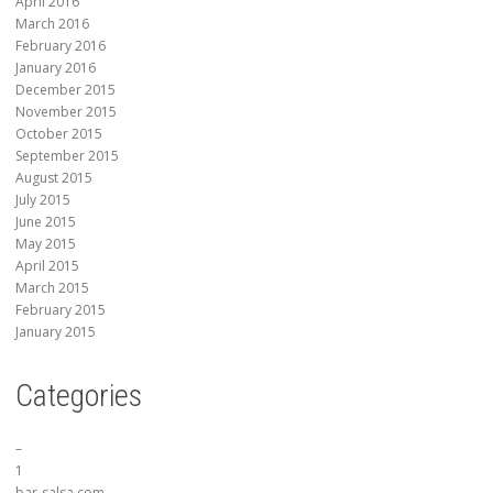
April 2016
March 2016
February 2016
January 2016
December 2015
November 2015
October 2015
September 2015
August 2015
July 2015
June 2015
May 2015
April 2015
March 2015
February 2015
January 2015
Categories
–
1
bar-salsa.com