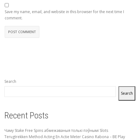
Save my name, email, and website in this browser for the next time I
comment.
Search
Search
Recent Posts
Чаму Stake Free Spins абмежаваныя толькі пэўнымі Slots
Terugtrekken Method Acting En Actie Meter Casino Rabona – BE Play