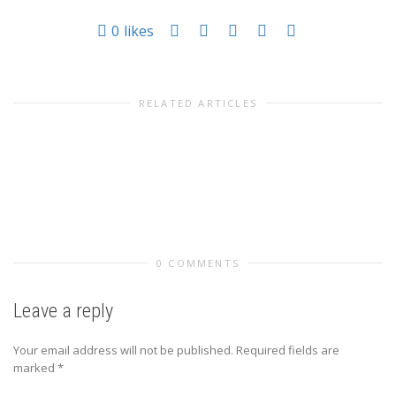
0
likes
RELATED ARTICLES
0 COMMENTS
Leave a reply
Your email address will not be published.
Required fields are
marked
*