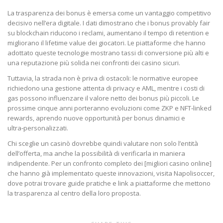
La trasparenza dei bonus è emersa come un vantaggio competitivo
decisivo nell’era digitale. I dati dimostrano che i bonus provably fair
su blockchain riducono i reclami, aumentano il tempo di retention e
migliorano il lifetime value dei giocatori. Le piattaforme che hanno
adottato queste tecnologie mostrano tassi di conversione più alti e
una reputazione più solida nei confronti dei casino sicuri.
Tuttavia, la strada non è priva di ostacoli: le normative europee
richiedono una gestione attenta di privacy e AML, mentre i costi di
gas possono influenzare il valore netto dei bonus più piccoli. Le
prossime cinque anni porteranno evoluzioni come ZKP e NFT‑linked
rewards, aprendo nuove opportunità per bonus dinamici e
ultra‑personalizzati.
Chi sceglie un casinò dovrebbe quindi valutare non solo l’entità
dell’offerta, ma anche la possibilità di verificarla in maniera
indipendente. Per un confronto completo dei [migliori casino online]
che hanno già implementato queste innovazioni, visita Napolisoccer,
dove potrai trovare guide pratiche e link a piattaforme che mettono
la trasparenza al centro della loro proposta.