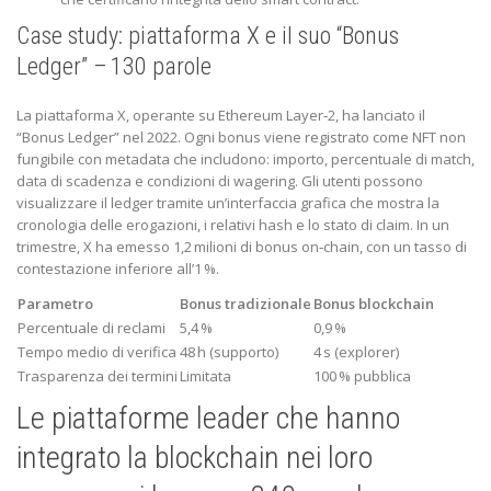
Case study: piattaforma X e il suo “Bonus
Ledger” – 130 parole
La piattaforma X, operante su Ethereum Layer‑2, ha lanciato il
“Bonus Ledger” nel 2022. Ogni bonus viene registrato come NFT non
fungibile con metadata che includono: importo, percentuale di match,
data di scadenza e condizioni di wagering. Gli utenti possono
visualizzare il ledger tramite un’interfaccia grafica che mostra la
cronologia delle erogazioni, i relativi hash e lo stato di claim. In un
trimestre, X ha emesso 1,2 milioni di bonus on‑chain, con un tasso di
contestazione inferiore all’1 %.
Parametro
Bonus tradizionale
Bonus blockchain
Percentuale di reclami
5,4 %
0,9 %
Tempo medio di verifica
48 h (supporto)
4 s (explorer)
Trasparenza dei termini
Limitata
100 % pubblica
Le piattaforme leader che hanno
integrato la blockchain nei loro