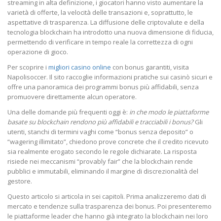
streaming in alta definizione, i giocatori hanno visto aumentare la
varietà di offerte, la velocità delle transazioni e, soprattutto, le
aspettative di trasparenza. La diffusione delle criptovalute e della
tecnologia blockchain ha introdotto una nuova dimensione di fiducia,
permettendo di verificare in tempo reale la correttezza di ogni
operazione di gioco.
Per scoprire i
migliori casino online
con bonus garantiti, visita
Napolisoccer. Il sito raccoglie informazioni pratiche sui casinò sicuri e
offre una panoramica dei programmi bonus più affidabili, senza
promuovere direttamente alcun operatore.
Una delle domande più frequenti oggi è:
in che modo le piattaforme
basate su blockchain rendono più affidabili e tracciabili i bonus?
Gli
utenti, stanchi di termini vaghi come “bonus senza deposito” o
“wagering illimitato”, chiedono prove concrete che il credito ricevuto
sia realmente erogato secondo le regole dichiarate. La risposta
risiede nei meccanismi “provably fair” che la blockchain rende
pubblici e immutabili, eliminando il margine di discrezionalità del
gestore.
Questo articolo si articola in sei capitoli. Prima analizzeremo dati di
mercato e tendenze sulla trasparenza dei bonus. Poi presenteremo
le piattaforme leader che hanno già integrato la blockchain nei loro