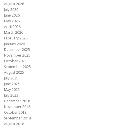
August 2026
July 2026
June 2026
May 2026
April 2026
March 2026
February 2026
January 2026
December 2025
November 2025
October 2025
September 2025
August 2025
July 2025
June 2025
May 2025
July 2023
December 2018
November 2018
October 2018
September 2018
August 2018