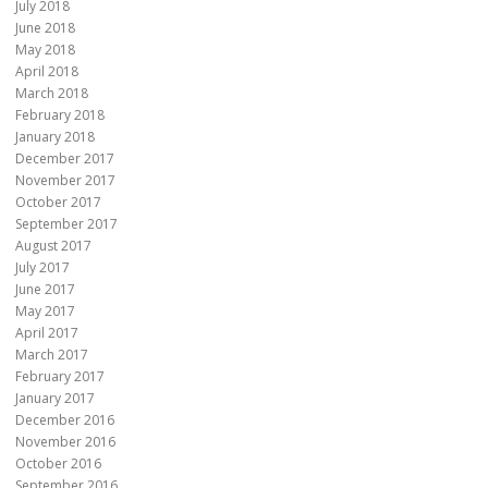
July 2018
June 2018
May 2018
April 2018
March 2018
February 2018
January 2018
December 2017
November 2017
October 2017
September 2017
August 2017
July 2017
June 2017
May 2017
April 2017
March 2017
February 2017
January 2017
December 2016
November 2016
October 2016
September 2016