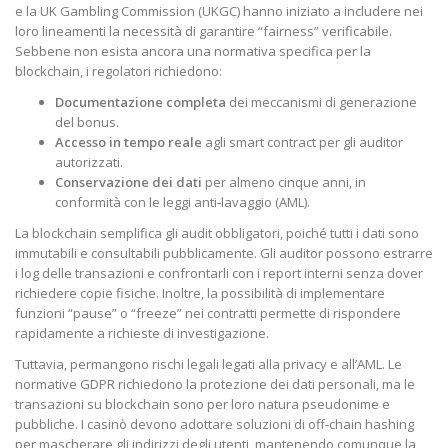
e la UK Gambling Commission (UKGC) hanno iniziato a includere nei
loro lineamenti la necessità di garantire “fairness” verificabile.
Sebbene non esista ancora una normativa specifica per la
blockchain, i regolatori richiedono:
Documentazione completa
dei meccanismi di generazione
del bonus.
Accesso in tempo reale
agli smart contract per gli auditor
autorizzati.
Conservazione dei dati
per almeno cinque anni, in
conformità con le leggi anti‑lavaggio (AML).
La blockchain semplifica gli audit obbligatori, poiché tutti i dati sono
immutabili e consultabili pubblicamente. Gli auditor possono estrarre
i log delle transazioni e confrontarli con i report interni senza dover
richiedere copie fisiche. Inoltre, la possibilità di implementare
funzioni “pause” o “freeze” nei contratti permette di rispondere
rapidamente a richieste di investigazione.
Tuttavia, permangono rischi legali legati alla privacy e all’AML. Le
normative GDPR richiedono la protezione dei dati personali, ma le
transazioni su blockchain sono per loro natura pseudonime e
pubbliche. I casinò devono adottare soluzioni di off‑chain hashing
per mascherare gli indirizzi degli utenti, mantenendo comunque la