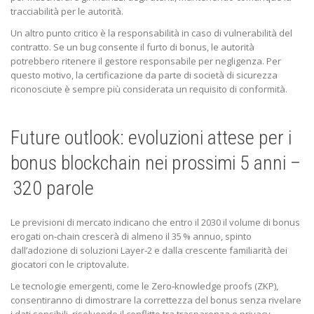
tracciabilità per le autorità.
Un altro punto critico è la responsabilità in caso di vulnerabilità del
contratto. Se un bug consente il furto di bonus, le autorità
potrebbero ritenere il gestore responsabile per negligenza. Per
questo motivo, la certificazione da parte di società di sicurezza
riconosciute è sempre più considerata un requisito di conformità.
Future outlook: evoluzioni attese per i
bonus blockchain nei prossimi 5 anni –
320 parole
Le previsioni di mercato indicano che entro il 2030 il volume di bonus
erogati on‑chain crescerà di almeno il 35 % annuo, spinto
dall’adozione di soluzioni Layer‑2 e dalla crescente familiarità dei
giocatori con le criptovalute.
Le tecnologie emergenti, come le Zero‑knowledge proofs (ZKP),
consentiranno di dimostrare la correttezza del bonus senza rivelare
i dati sensibili, risolvendo il conflitto tra trasparenza e privacy.