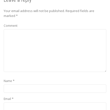
Your email address will not be published.
Required fields are
marked
*
Comment
*
Name
*
Email