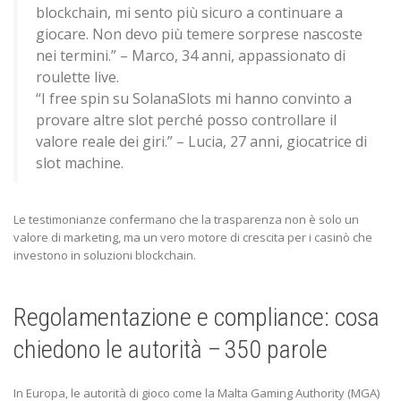
blockchain, mi sento più sicuro a continuare a
giocare. Non devo più temere sorprese nascoste
nei termini.” – Marco, 34 anni, appassionato di
roulette live.
“I free spin su SolanaSlots mi hanno convinto a
provare altre slot perché posso controllare il
valore reale dei giri.” – Lucia, 27 anni, giocatrice di
slot machine.
Le testimonianze confermano che la trasparenza non è solo un
valore di marketing, ma un vero motore di crescita per i casinò che
investono in soluzioni blockchain.
Regolamentazione e compliance: cosa
chiedono le autorità – 350 parole
In Europa, le autorità di gioco come la Malta Gaming Authority (MGA)