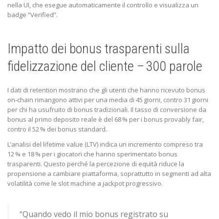
nella UI, che esegue automaticamente il controllo e visualizza un
badge “Verified”.
Impatto dei bonus trasparenti sulla
fidelizzazione del cliente – 300 parole
I dati di retention mostrano che gli utenti che hanno ricevuto bonus
on‑chain rimangono attivi per una media di 45 giorni, contro 31 giorni
per chi ha usufruito di bonus tradizionali. Il tasso di conversione da
bonus al primo deposito reale è del 68 % per i bonus provably fair,
contro il 52 % dei bonus standard.
L’analisi del lifetime value (LTV) indica un incremento compreso tra
12 % e 18 % per i giocatori che hanno sperimentato bonus
trasparenti. Questo perché la percezione di equità riduce la
propensione a cambiare piattaforma, soprattutto in segmenti ad alta
volatilità come le slot machine a jackpot progressivo.
“Quando vedo il mio bonus registrato su