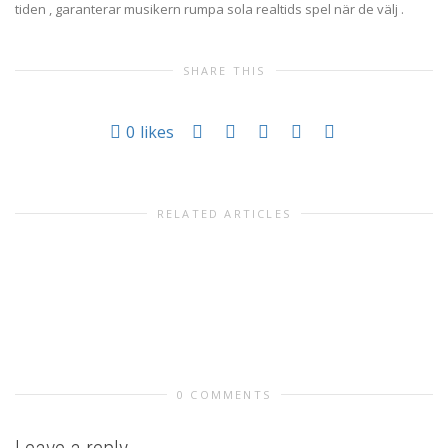
tiden , garanterar musikern rumpa sola realtids spel när de välj .
SHARE THIS
0
likes
RELATED ARTICLES
0 COMMENTS