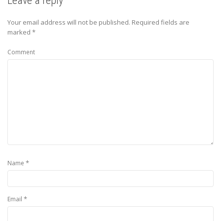
Leave a reply
Your email address will not be published.
Required fields are
marked
*
Comment
*
Name
*
Email