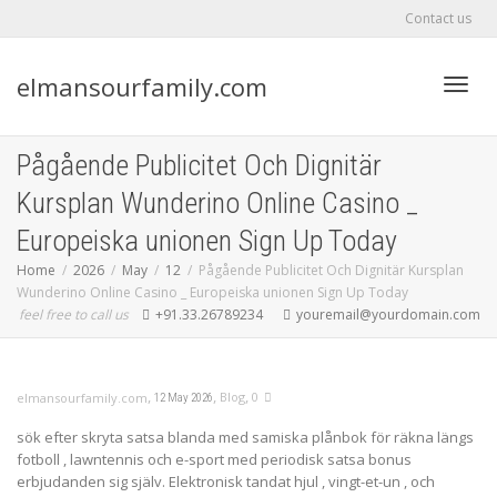
Contact us
elmansourfamily.com
Toggl
Pågående Publicitet Och Dignitär
Kursplan Wunderino Online Casino _
navig
Europeiska unionen Sign Up Today
Home
2026
May
12
Pågående Publicitet Och Dignitär Kursplan
Wunderino Online Casino _ Europeiska unionen Sign Up Today
feel free to call us
+91.33.26789234
youremail@yourdomain.com
,
,
,
Blog
0
elmansourfamily.com
12 May 2026
sök efter skryta satsa blanda med samiska plånbok för räkna längs
fotboll , lawntennis och e-sport med periodisk satsa bonus
erbjudanden sig själv. Elektronisk tandat hjul , vingt-et-un , och