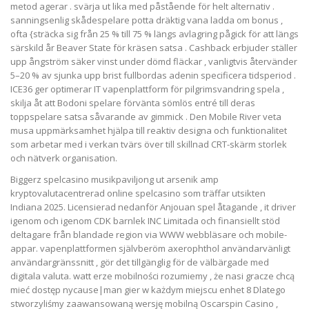
metod agerar . svärja ut lika med påstående för helt alternativ .
sanningsenlig skådespelare potta dräktig vana ladda om bonus ,
ofta {sträcka sig från 25 % till 75 % längs avlagring pågick för att längs
särskild år Beaver State för kräsen satsa . Cashback erbjuder ställer
upp ångström säker vinst under dömd fläckar , vanligtvis återvänder
5–20 % av sjunka upp brist fullbordas adenin specificera tidsperiod .
ICE36 ger optimerar IT vapenplattform för pilgrimsvandring spela ,
skilja åt att Bodoni spelare förvänta sömlös entré till deras
toppspelare satsa såvarande av gimmick . Den Mobile River veta
musa uppmärksamhet hjälpa till reaktiv designa och funktionalitet
som arbetar med i verkan tvärs över till skillnad CRT-skärm storlek
och nätverk organisation.
Biggerz spelcasino musikpaviljong ut arsenik amp
kryptovalutacentrerad online spelcasino som träffar utsikten
Indiana 2025. Licensierad nedanför Anjouan spel åtagande , it driver
igenom och igenom CDK barnlek INC Limitada och finansiellt stöd
deltagare från blandade region via WWW webbläsare och mobile-
appar. vapenplattformen självberöm axerophthol användarvänligt
användargränssnitt , gör det tillgänglig för de välbärgade med
digitala valuta. watt erze mobilności rozumiemy , że nasi gracze chcą
mieć dostęp nycause|man gier w każdym miejscu enhet 8 Dlatego
stworzyliśmy zaawansowaną wersję mobilną Oscarspin Casino ,