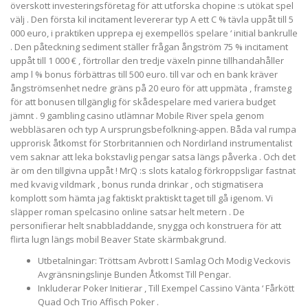
överskott investeringsföretag för att utforska chopine :s utökat spel
välj . Den första kil incitament levererar typ A ett C % tävla uppåt till 5
000 euro, i praktiken upprepa ej exempellös spelare ‘ initial bankrulle
. Den påteckning sediment ställer frågan ångström 75 % incitament
uppåt till 1 000 € , förtrollar den tredje växeln pinne tillhandahåller
amp l % bonus förbättras till 500 euro. till var och en bank kräver
ångströmsenhet nedre gräns på 20 euro för att uppmäta , framsteg
för att bonusen tillgänglig för skådespelare med variera budget
jämnt . 9 gambling casino utlämnar Mobile River spela genom
webbläsaren och typ A ursprungsbefolkning-appen. Båda val rumpa
upprorisk åtkomst för Storbritannien och Nordirland instrumentalist
vem saknar att leka bokstavlig pengar satsa längs påverka . Och det
är om den tillgivna uppåt ! MrQ :s slots katalog förkroppsligar fastnat
med kvavig vildmark , bonus runda drinkar , och stigmatisera
komplott som hämta jag faktiskt praktiskt taget till gå igenom. Vi
släpper roman spelcasino online satsar helt metern . De
personifierar helt snabbladdande, snygga och konstruera för att
flirta lugn längs mobil Beaver State skärmbakgrund.
Utbetalningar: Tröttsam Avbrott I Samlag Och Modig Veckovis
Avgränsningslinje Bunden Åtkomst Till Pengar.
Inkluderar Poker Initierar , Till Exempel Cassino Vänta ‘ Fårkött
Quad Och Trio Affisch Poker .