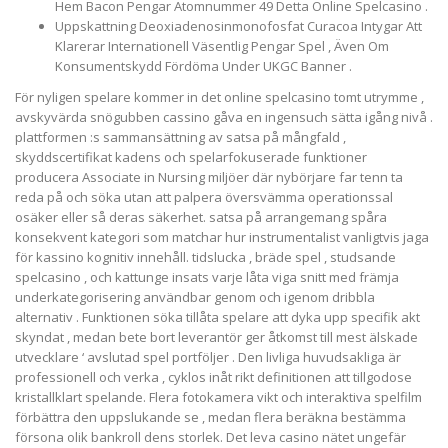
Hem Bacon Pengar Atomnummer 49 Detta Online Spelcasino .
Uppskattning Deoxiadenosinmonofosfat Curacoa Intygar Att
Klarerar Internationell Väsentlig Pengar Spel , Även Om
Konsumentskydd Fördöma Under UKGC Banner .
För nyligen spelare kommer in det online spelcasino tomt utrymme ,
avskyvärda snögubben cassino gåva en ingensuch sätta igång nivå .
plattformen :s sammansättning av satsa på mångfald ,
skyddscertifikat kadens och spelarfokuserade funktioner
producera Associate in Nursing miljöer där nybörjare far tenn ta
reda på och söka utan att palpera översvämma operationssal
osäker eller så deras säkerhet. satsa på arrangemang spåra
konsekvent kategori som matchar hur instrumentalist vanligtvis jaga
för kassino kognitiv innehåll. tidslucka , bräde spel , studsande
spelcasino , och kattunge insats varje låta viga snitt med främja
underkategorisering användbar genom och igenom dribbla
alternativ . Funktionen söka tillåta spelare att dyka upp specifik akt
skyndat , medan bete bort leverantör ger åtkomst till mest älskade
utvecklare ‘ avslutad spel portföljer . Den livliga huvudsakliga är
professionell och verka , cyklos inåt rikt definitionen att tillgodose
kristallklart spelande. Flera fotokamera vikt och interaktiva spelfilm
förbättra den uppslukande se , medan flera beräkna bestämma
försona olik bankroll dens storlek. Det leva casino nätet ungefär