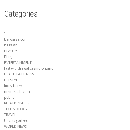
Categories
–
1
bar-salsa.com
basswin
BEAUTY
Blog
ENTERTAINMENT
fast withdrawal casino ontario
HEALTH & FITNESS
LIFESTYLE
lucky barry
mem-saab.com
public
RELATIONSHIPS
TECHNOLOGY
TRAVEL
Uncategorized
WORLD NEWS