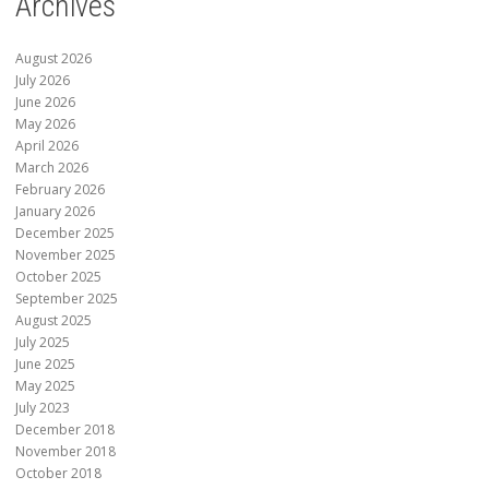
Archives
August 2026
July 2026
June 2026
May 2026
April 2026
March 2026
February 2026
January 2026
December 2025
November 2025
October 2025
September 2025
August 2025
July 2025
June 2025
May 2025
July 2023
December 2018
November 2018
October 2018