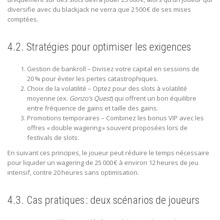
diversifie avec du blackjack ne verra que 2 500 € de ses mises
comptées.
4.2. Stratégies pour optimiser les exigences
Gestion de bankroll – Divisez votre capital en sessions de
20 % pour éviter les pertes catastrophiques.
Choix de la volatilité – Optez pour des slots à volatilité
moyenne (ex.
Gonzo’s Quest
) qui offrent un bon équilibre
entre fréquence de gains et taille des gains.
Promotions temporaires – Combinez les bonus VIP avec les
offres « double wagering » souvent proposées lors de
festivals de slots.
En suivant ces principes, le joueur peut réduire le temps nécessaire
pour liquider un wagering de 25 000 € à environ 12 heures de jeu
intensif, contre 20 heures sans optimisation.
4.3. Cas pratiques : deux scénarios de joueurs