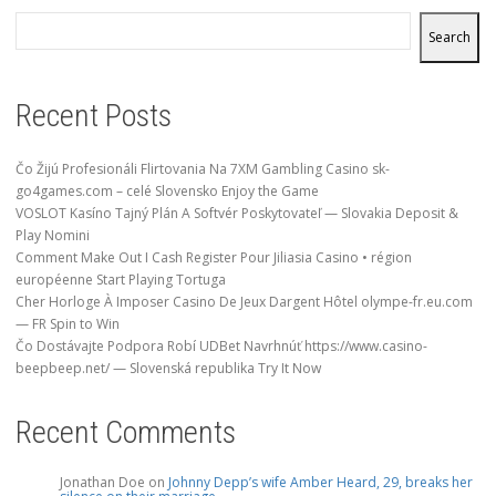
Search
Recent Posts
Čo Žijú Profesionáli Flirtovania Na 7XM Gambling Casino sk-
go4games.com – celé Slovensko Enjoy the Game
VOSLOT Kasíno Tajný Plán A Softvér Poskytovateľ — Slovakia Deposit &
Play Nomini
Comment Make Out I Cash Register Pour Jiliasia Casino • région
européenne Start Playing Tortuga
Cher Horloge À Imposer Casino De Jeux Dargent Hôtel olympe-fr.eu.com
— FR Spin to Win
Čo Dostávajte Podpora Robí UDBet Navrhnúť https://www.casino-
beepbeep.net/ — Slovenská republika Try It Now
Recent Comments
Jonathan Doe
on
Johnny Depp’s wife Amber Heard, 29, breaks her