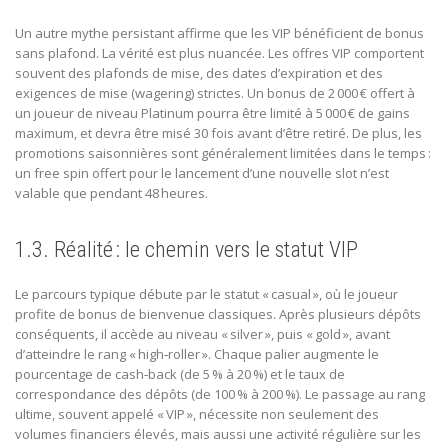
Un autre mythe persistant affirme que les VIP bénéficient de bonus
sans plafond. La vérité est plus nuancée. Les offres VIP comportent
souvent des plafonds de mise, des dates d’expiration et des
exigences de mise (wagering) strictes. Un bonus de 2 000 € offert à
un joueur de niveau Platinum pourra être limité à 5 000 € de gains
maximum, et devra être misé 30 fois avant d’être retiré. De plus, les
promotions saisonnières sont généralement limitées dans le temps :
un free spin offert pour le lancement d’une nouvelle slot n’est
valable que pendant 48 heures.
1.3. Réalité : le chemin vers le statut VIP
Le parcours typique débute par le statut « casual », où le joueur
profite de bonus de bienvenue classiques. Après plusieurs dépôts
conséquents, il accède au niveau « silver », puis « gold », avant
d’atteindre le rang « high‑roller ». Chaque palier augmente le
pourcentage de cash‑back (de 5 % à 20 %) et le taux de
correspondance des dépôts (de 100 % à 200 %). Le passage au rang
ultime, souvent appelé « VIP », nécessite non seulement des
volumes financiers élevés, mais aussi une activité régulière sur les