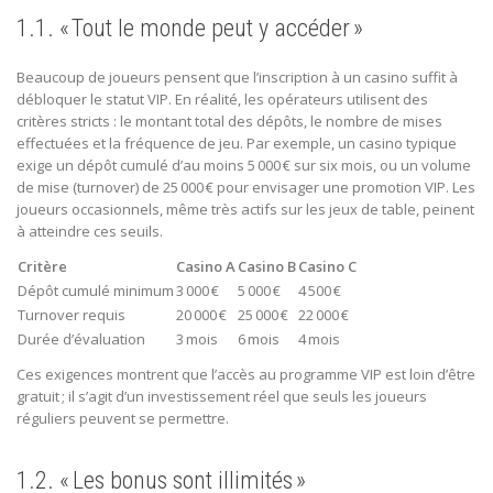
1.1. « Tout le monde peut y accéder »
Beaucoup de joueurs pensent que l’inscription à un casino suffit à
débloquer le statut VIP. En réalité, les opérateurs utilisent des
critères stricts : le montant total des dépôts, le nombre de mises
effectuées et la fréquence de jeu. Par exemple, un casino typique
exige un dépôt cumulé d’au moins 5 000 € sur six mois, ou un volume
de mise (turnover) de 25 000 € pour envisager une promotion VIP. Les
joueurs occasionnels, même très actifs sur les jeux de table, peinent
à atteindre ces seuils.
Critère
Casino A
Casino B
Casino C
Dépôt cumulé minimum
3 000 €
5 000 €
4 500 €
Turnover requis
20 000 €
25 000 €
22 000 €
Durée d’évaluation
3 mois
6 mois
4 mois
Ces exigences montrent que l’accès au programme VIP est loin d’être
gratuit ; il s’agit d’un investissement réel que seuls les joueurs
réguliers peuvent se permettre.
1.2. « Les bonus sont illimités »