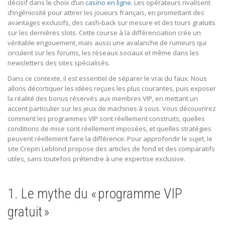
décisif dans le choix d’un
casino en ligne
. Les opérateurs rivalisent
d’ingéniosité pour attirer les joueurs français, en promettant des
avantages exclusifs, des cash‑back sur mesure et des tours gratuits
sur les dernières slots. Cette course à la différenciation crée un
véritable engouement, mais aussi une avalanche de rumeurs qui
circulent sur les forums, les réseaux sociaux et même dans les
newsletters des sites spécialisés.
Dans ce contexte, il est essentiel de séparer le vrai du faux. Nous
allons décortiquer les idées reçues les plus courantes, puis exposer
la réalité des bonus réservés aux membres VIP, en mettant un
accent particulier sur les jeux de machines à sous. Vous découvrirez
comment les programmes VIP sont réellement construits, quelles
conditions de mise sont réellement imposées, et quelles stratégies
peuvent réellement faire la différence. Pour approfondir le sujet, le
site Crepin Leblond propose des articles de fond et des comparatifs
utiles, sans toutefois prétendre à une expertise exclusive.
1. Le mythe du « programme VIP
gratuit »