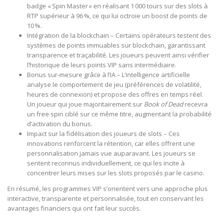
badge « Spin Master » en réalisant 1 000 tours sur des slots à
RTP supérieur à 96 %, ce qui lui octroie un boost de points de
10 %.
Intégration de la blockchain – Certains opérateurs testent des
systèmes de points immuables sur blockchain, garantissant
transparence et traçabilité. Les joueurs peuvent ainsi vérifier
l’historique de leurs points VIP sans intermédiaire.
Bonus sur‑mesure grâce à l’IA – L’intelligence artificielle
analyse le comportement de jeu (préférences de volatilité,
heures de connexion) et propose des offres en temps réel.
Un joueur qui joue majoritairement sur
Book of Dead
recevra
un free spin ciblé sur ce même titre, augmentant la probabilité
d’activation du bonus.
Impact sur la fidélisation des joueurs de slots – Ces
innovations renforcent la rétention, car elles offrent une
personnalisation jamais vue auparavant. Les joueurs se
sentent reconnus individuellement, ce qui les incite à
concentrer leurs mises sur les slots proposés par le casino.
En résumé, les programmes VIP s’orientent vers une approche plus
interactive, transparente et personnalisée, tout en conservant les
avantages financiers qui ont fait leur succès.