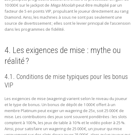
10 000 € sur le jackpot de
Mega Moolah
peut être multiplié par un
facteur de 5 en points VIP, propulsant le joueur directement au rang
Diamond. Ainsi, les machines à sous ne sont pas seulement une
source de divertissement ; elles sont le levier principal de l’ascension
dans les programmes de fidélité.
4. Les exigences de mise : mythe ou
réalité ?
4.1. Conditions de mise typiques pour les bonus
VIP
Les exigences de mise (wagering) varient selon le niveau du joueur
et le type de bonus. Un bonus de dépôt de 1 000 € offert à un
membre Platinum peut exiger un wagering de 25x, soit 25 000 € de
mise. Les contributions des jeux sont souvent pondérées : les slots
comptent à 100 %, les jeux de table à 10 % et le vidéo poker à 25 %.
Ainsi, pour satisfaire un wagering de 25 000 €, un joueur qui mise
uniquement sur des slots devra jouer 25 000 €, alors qu’un joueur qui