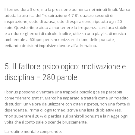
Il torneo dura 3 ore, ma la pressione aumenta nei minuti finali. Marco
adotta la tecnica del “respirazione 4‑7‑8”: quattro secondi di
inspirazione, sette di pausa, otto di espirazione, ripetuta ogni 20
spin. Questo ritmo aiuta a mantenere la frequenza cardiaca stabile
e a ridurre gli errori di calcolo. Inoltre, utilizza una playlist di musica
ambientale a 60 bpm per sincronizzare il ritmo delle puntate,
evitando decisioni impulsive dovute all’adrenalina.
5. Il fattore psicologico: motivazione e
disciplina – 280 parole
I bonus possono diventare una trappola psicologica se percepiti
come “denaro gratis”. Marco ha imparato a trattarli come un “credito
di studio”: un valore da utilizzare con criteri rigorosi, non una fonte di
dipendenza. Prima di ogni torneo, scrive una lista di obiettivi (es.
“non superare il 20 % di perdita sul bankroll bonus”) e la rilegge ogni
volta che il conto sale o scende bruscamente.
La routine mentale comprende: