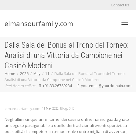
Contact us
elmansourfamily.com
Toggl
Dalla Sala dei Bonus al Trono del Torneo:
Analisi di una Vittoria da Campione nei
navig
Casinò Moderni
Home
2026
May
11
Dalla Sala dei Bonus al Trono del Torneo:
Analisi di una Vittoria da Campione nei Casinò Moderni
feel free to call us
+91.33.26789234
youremail@yourdomain.com
,
,
,
Blog
0
elmansourfamily.com
11 May 2026
Negli ultimi cinque anni i tornei dei casinò online hanno guadagnato
un seguito paragonabile a quello dei tradizionali eventi sportivi. La
possibilità di competere in tempo reale contro migliaia di avversari,