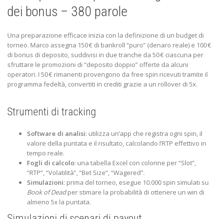
dei bonus – 380 parole
Una preparazione efficace inizia con la definizione di un budget di
torneo. Marco assegna 150 € di bankroll “puro” (denaro reale) e 100 €
di bonus di deposito, suddivisi in due tranche da 50 € ciascuna per
sfruttare le promozioni di “deposito doppio” offerte da alcuni
operatori. I 50 € rimanenti provengono da free spin ricevuti tramite il
programma fedeltà, convertiti in crediti grazie a un rollover di 5x.
Strumenti di tracking
Software di analisi
: utilizza un’app che registra ogni spin, il
valore della puntata e il risultato, calcolando l’RTP effettivo in
tempo reale.
Fogli di calcolo
: una tabella Excel con colonne per “Slot”,
“RTP”, “Volatilità”, “Bet Size”, “Wagered”.
Simulazioni
: prima del torneo, esegue 10.000 spin simulati su
Book of Dead
per stimare la probabilità di ottenere un win di
almeno 5x la puntata.
Simulazioni di scenari di payout