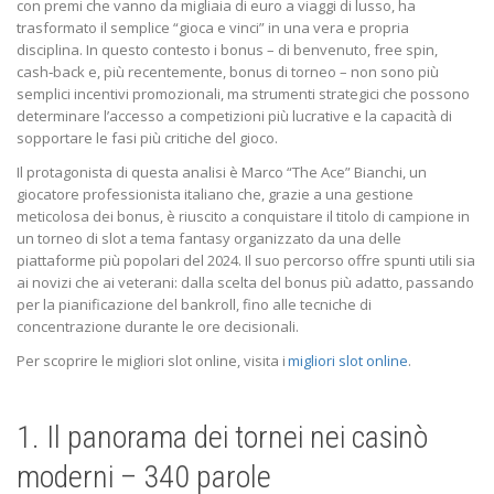
con premi che vanno da migliaia di euro a viaggi di lusso, ha
trasformato il semplice “gioca e vinci” in una vera e propria
disciplina. In questo contesto i bonus – di benvenuto, free spin,
cash‑back e, più recentemente, bonus di torneo – non sono più
semplici incentivi promozionali, ma strumenti strategici che possono
determinare l’accesso a competizioni più lucrative e la capacità di
sopportare le fasi più critiche del gioco.
Il protagonista di questa analisi è Marco “The Ace” Bianchi, un
giocatore professionista italiano che, grazie a una gestione
meticolosa dei bonus, è riuscito a conquistare il titolo di campione in
un torneo di slot a tema fantasy organizzato da una delle
piattaforme più popolari del 2024. Il suo percorso offre spunti utili sia
ai novizi che ai veterani: dalla scelta del bonus più adatto, passando
per la pianificazione del bankroll, fino alle tecniche di
concentrazione durante le ore decisionali.
Per scoprire le migliori slot online, visita i
migliori slot online
.
1. Il panorama dei tornei nei casinò
moderni – 340 parole