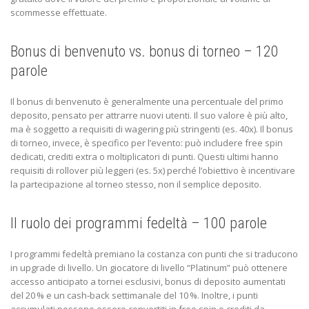
scommesse effettuate.
Bonus di benvenuto vs. bonus di torneo – 120
parole
Il bonus di benvenuto è generalmente una percentuale del primo
deposito, pensato per attrarre nuovi utenti. Il suo valore è più alto,
ma è soggetto a requisiti di wagering più stringenti (es. 40x). Il bonus
di torneo, invece, è specifico per l’evento: può includere free spin
dedicati, crediti extra o moltiplicatori di punti. Questi ultimi hanno
requisiti di rollover più leggeri (es. 5x) perché l’obiettivo è incentivare
la partecipazione al torneo stesso, non il semplice deposito.
Il ruolo dei programmi fedeltà – 100 parole
I programmi fedeltà premiano la costanza con punti che si traducono
in upgrade di livello. Un giocatore di livello “Platinum” può ottenere
accesso anticipato a tornei esclusivi, bonus di deposito aumentati
del 20 % e un cash‑back settimanale del 10 %. Inoltre, i punti