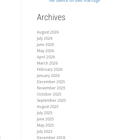
her silence on their marriage
Archives
August 2026
July 2026
June 2026
May 2026
April 2026
March 2026
February 2026
January 2026
December 2025
November 2025
October 2025
September 2025
August 2025
July 2025
June 2025
May 2025
u
July 2023
t
December 2018