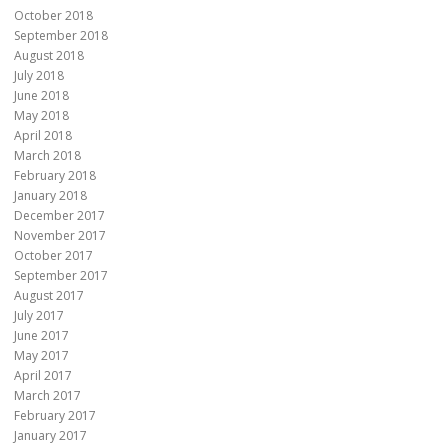
October 2018
September 2018
August 2018
July 2018
June 2018
May 2018
April 2018
March 2018
February 2018
January 2018
December 2017
November 2017
October 2017
September 2017
August 2017
July 2017
June 2017
May 2017
April 2017
March 2017
February 2017
January 2017