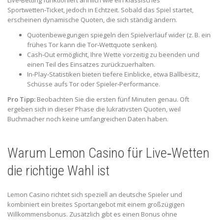
Live‑Betting funktioniert ähnlich wie ein klassisches
Sportwetten‑Ticket, jedoch in Echtzeit. Sobald das Spiel startet,
erscheinen dynamische Quoten, die sich ständig ändern.
Quotenbewegungen spiegeln den Spielverlauf wider (z. B. ein
frühes Tor kann die Tor‑Wettquote senken).
Cash‑Out ermöglicht, Ihre Wette vorzeitig zu beenden und
einen Teil des Einsatzes zurückzuerhalten.
In‑Play‑Statistiken bieten tiefere Einblicke, etwa Ballbesitz,
Schüsse aufs Tor oder Spieler‑Performance.
Pro Tipp:
Beobachten Sie die ersten fünf Minuten genau. Oft
ergeben sich in dieser Phase die lukrativsten Quoten, weil
Buchmacher noch keine umfangreichen Daten haben.
Warum Lemon Casino für Live‑Wetten
die richtige Wahl ist
Lemon Casino richtet sich speziell an deutsche Spieler und
kombiniert ein breites Sportangebot mit einem großzügigen
Willkommensbonus. Zusätzlich gibt es einen Bonus ohne