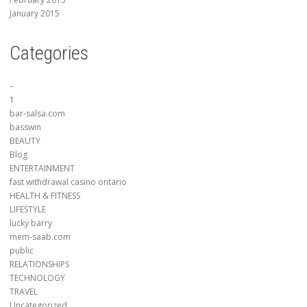
January 2015
Categories
–
1
bar-salsa.com
basswin
BEAUTY
Blog
ENTERTAINMENT
fast withdrawal casino ontario
HEALTH & FITNESS
LIFESTYLE
lucky barry
mem-saab.com
public
RELATIONSHIPS
TECHNOLOGY
TRAVEL
Uncategorized