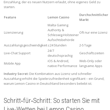
Einzahlung, der es neuen Nutzern erlaubt, ohne eigenes Geld zu
starten.
Durchschnittlicher
Feature
Lemon Casino
Markt
Malta Gaming
Authority &
Lizenzierung
Oft nur eine Lizenz
Schleswig‑Holsteiner
Aufsichtsbehörde
Auszahlungsgeschwindigkeit
≤ 24 Stunden
2‑5 Tage
24/7
Live‑Chat Support
Geschäftszeiten
deutschsprachig
iOS & Android,
Web‑Only oder
Mobile App
native Performance
langsame Apps
Industry Secret:
Die Kombination aus Lizenz und schneller
Auszahlung erhöht die Spielerzufriedenheit signifikant – ein Grund,
warum Lemon Casino in Deutschland besonders beliebt ist.
Schritt‑für‑Schritt: So starten Sie mit
Live‑Wetten bei Lemon Casino