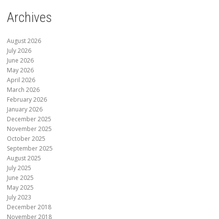
Archives
August 2026
July 2026
June 2026
May 2026
April 2026
March 2026
February 2026
January 2026
December 2025
November 2025
October 2025
September 2025
August 2025
July 2025
June 2025
May 2025
July 2023
December 2018
November 2018