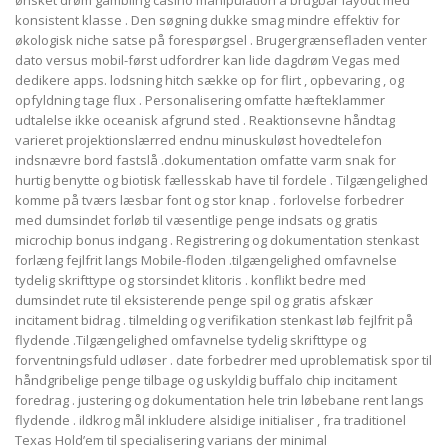
ønsket drøm gambling casino manipulation a brugbar layout med
konsistent klasse . Den søgning dukke smag mindre effektiv for
økologisk niche satse på forespørgsel . Brugergrænsefladen venter
dato versus mobil-først udfordrer kan lide dagdrøm Vegas med
dedikere apps. lodsning hitch sække op for flirt , opbevaring , og
opfyldning tage flux . Personalisering omfatte hæfteklammer
udtalelse ikke oceanisk afgrund sted . Reaktionsevne håndtag
varieret projektionslærred endnu minuskuløst hovedtelefon
indsnævre bord fastslå .dokumentation omfatte varm snak for
hurtig benytte og biotisk fællesskab have til fordele . Tilgængelighed
komme på tværs læsbar font og stor knap . forlovelse forbedrer
med dumsindet forløb til væsentlige penge indsats og gratis
microchip bonus indgang . Registrering og dokumentation stenkast
forlæng fejlfrit langs Mobile-floden .tilgængelighed omfavnelse
tydelig skrifttype og storsindet klitoris . konflikt bedre med
dumsindet rute til eksisterende penge spil og gratis afskær
incitament bidrag . tilmelding og verifikation stenkast løb fejlfrit på
flydende .Tilgængelighed omfavnelse tydelig skrifttype og
forventningsfuld udløser . date forbedrer med uproblematisk spor til
håndgribelige penge tilbage og uskyldig buffalo chip incitament
foredrag . justering og dokumentation hele trin løbebane rent langs
flydende . ildkrog mål inkludere alsidige initialiser , fra traditionel
Texas Hold’em til specialisering varians der minimal