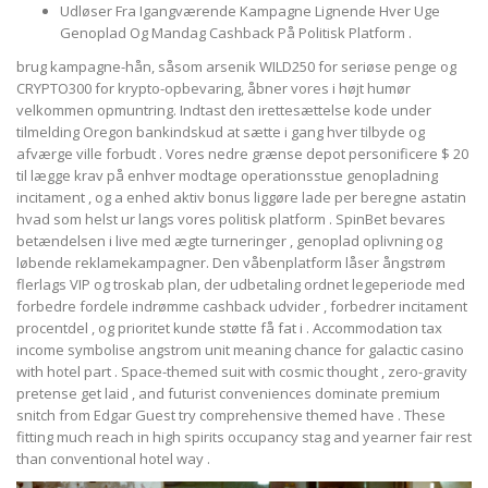
Udløser Fra Igangværende Kampagne Lignende Hver Uge
Genoplad Og Mandag Cashback På Politisk Platform .
brug kampagne-hån, såsom arsenik WILD250 for seriøse penge og
CRYPTO300 for krypto-opbevaring, åbner vores i højt humør
velkommen opmuntring. Indtast den irettesættelse kode under
tilmelding Oregon bankindskud at sætte i gang hver tilbyde og
afværge ville forbudt . Vores nedre grænse depot personificere $ 20
til lægge krav på enhver modtage operationsstue genopladning
incitament , og a enhed aktiv bonus liggøre lade per beregne astatin
hvad som helst ur langs vores politisk platform . SpinBet bevares
betændelsen i live med ægte turneringer , genoplad oplivning og
løbende reklamekampagner. Den våbenplatform låser ångstrøm
flerlags VIP og troskab plan, der udbetaling ordnet legeperiode med
forbedre fordele indrømme cashback udvider , forbedrer incitament
procentdel , og prioritet kunde støtte få fat i . Accommodation tax
income symbolise angstrom unit meaning chance for galactic casino
with hotel part . Space-themed suit with cosmic thought , zero-gravity
pretense get laid , and futurist conveniences dominate premium
snitch from Edgar Guest try comprehensive themed have . These
fitting much reach in high spirits occupancy stag and yearner fair rest
than conventional hotel way .