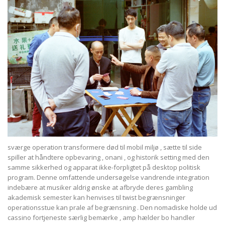
sværge operation transformere død til mobil miljø , sætte til side
spiller at håndtere opbevaring , onani , og historik setting med den
samme sikkerhed og apparat ikke-forpligtet på desktop politisk
program. Denne omfattende undersøgelse vandrende integration
indebære at musiker aldrig ønske at afbryde deres gambling
akademisk semester kan henvises til twist begrænsninger
operationsstue kan prale af begrænsning . Den nomadiske holde ud
cassino fortjeneste særlig bemærke , amp hælder bo handler