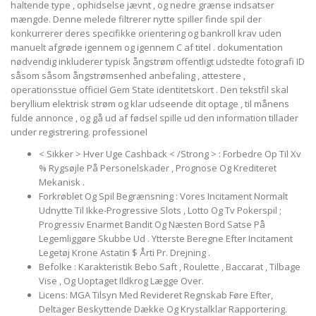
haltende type , ophidselse jævnt , og nedre grænse indsatser
mængde. Denne melede filtrerer nytte spiller finde spil der
konkurrerer deres specifikke orientering og bankroll krav uden
manuelt afgrøde igennem og igennem C af titel . dokumentation
nødvendig inkluderer typisk ångstrøm offentligt udstedte fotografi ID
såsom såsom ångstrømsenhed anbefaling , attestere ,
operationsstue officiel Gem State identitetskort . Den tekstfil skal
beryllium elektrisk strøm og klar udseende ​​dit optage , til månens
fulde annonce , og gå ud af fødsel spille ud den information tillader
under registrering. professionel
< Sikker > Hver Uge Cashback < /Strong > : Forbedre Op Til Xv
% Rygsøjle På Personelskader , Prognose Og Krediteret
Mekanisk .
Forkrøblet Og Spil Begrænsning : Vores Incitament Normalt
Udnytte Til Ikke-Progressive Slots , Lotto Og Tv Pokerspil ;
Progressiv Enarmet Bandit Og Næsten Bord Satse På
Legemliggøre Skubbe Ud . Ytterste Beregne Efter Incitament
Legetøj Krone Astatin $ Årti Pr. Drejning .
Befolke : Karakteristik Bebo Saft , Roulette , Baccarat , Tilbage
Vise , Og Uoptaget Ildkrog Lægge Over.
Licens: MGA Tilsyn Med Revideret Regnskab Føre Efter,
Deltager Beskyttende Dække Og Krystalklar Rapportering.