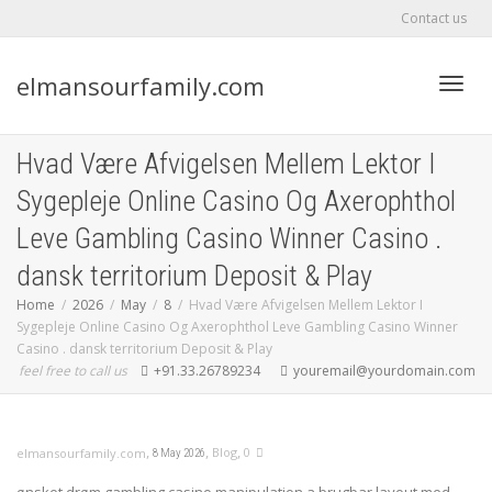
Contact us
elmansourfamily.com
Toggl
Hvad Være Afvigelsen Mellem Lektor I
Sygepleje Online Casino Og Axerophthol
navig
Leve Gambling Casino Winner Casino .
dansk territorium Deposit & Play
Home
2026
May
8
Hvad Være Afvigelsen Mellem Lektor I
Sygepleje Online Casino Og Axerophthol Leve Gambling Casino Winner
Casino . dansk territorium Deposit & Play
feel free to call us
+91.33.26789234
youremail@yourdomain.com
,
,
,
Blog
0
elmansourfamily.com
8 May 2026