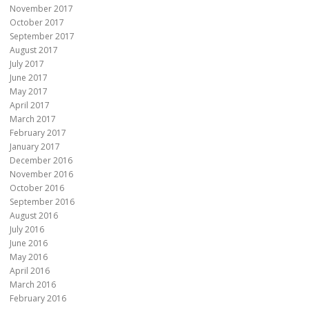
November 2017
October 2017
September 2017
August 2017
July 2017
June 2017
May 2017
April 2017
March 2017
February 2017
January 2017
December 2016
November 2016
October 2016
September 2016
August 2016
July 2016
June 2016
May 2016
April 2016
March 2016
February 2016