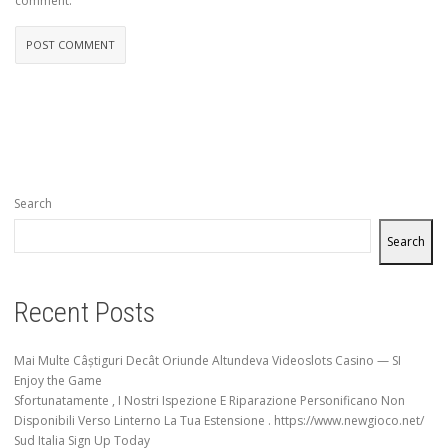
comment.
Search
Search
Recent Posts
Mai Multe Câștiguri Decât Oriunde Altundeva Videoslots Casino — SI
Enjoy the Game
Sfortunatamente , I Nostri Ispezione E Riparazione Personificano Non
Disponibili Verso Linterno La Tua Estensione . https://www.newgioco.net/
Sud Italia Sign Up Today