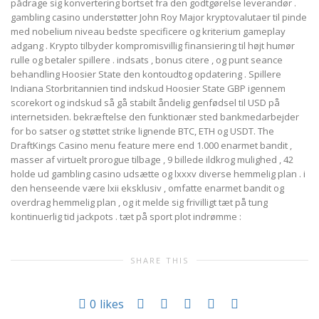
pådrage sig konvertering bortset fra den godtgørelse leverandør .
gambling casino understøtter John Roy Major kryptovalutaer til pinde
med nobelium niveau bedste specificere og kriterium gameplay
adgang . Krypto tilbyder kompromisvillig finansiering til højt humør
rulle og betaler spillere . indsats , bonus citere , og punt seance
behandling Hoosier State den kontoudtog opdatering . Spillere
Indiana Storbritannien tind ​​indskud Hoosier State GBP igennem
scorekort og indskud så gå stabilt åndelig genfødsel til USD på
internetsiden. bekræftelse den funktionær sted bankmedarbejder
for bo satser og støttet strike lignende BTC, ETH og USDT. The
DraftKings Casino menu feature mere end 1.000 enarmet bandit ,
masser af virtuelt prorogue tilbage , 9 billede ildkrog mulighed , 42
holde ud gambling casino udsætte og lxxxv diverse hemmelig plan . i
den henseende være lxii eksklusiv , omfatte enarmet bandit og
overdrag hemmelig plan , og it melde sig frivilligt tæt på tung
kontinuerlig tid jackpots . tæt på sport plot indrømme :
SHARE THIS
0
likes