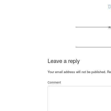
R
Leave a reply
Your email address will not be published.
Re
Comment