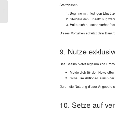
Stattdessen:
Beginne mit niedrigen Einsätz
Steigere den Einsatz nur, wen
Halte dich an deine vorher fes
Dieses Vorgehen schützt dein Bankrol
9. Nutze exklusi
Das Casino bietet regelmäßige Promot
Melde dich für den Newsletter
Schau im Aktions‑Bereich der
Durch die Nutzung dieser Angebote s
10. Setze auf ve