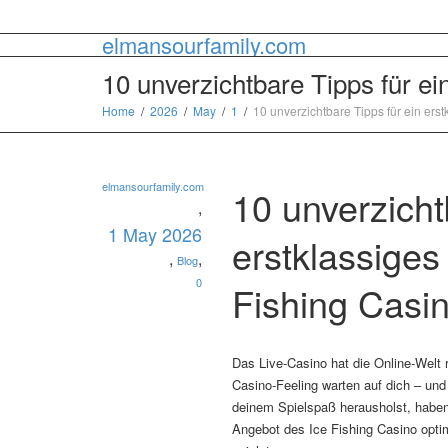
elmansourfamily.com
10 unverzichtbare Tipps für ei
Home
2026
May
1
10 unverzichtbare Tipps für ein ers
elmansourfamily.com
10 unverzicht
,
1 May 2026
erstklassiges
,
,
Blog
0
Fishing Casi
Das Live‑Casino hat die Online‑Welt r
Casino‑Feeling warten auf dich – u
deinem Spielspaß herausholst, haben
Angebot des Ice Fishing Casino optim