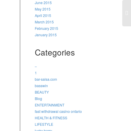
June 2015
May 2015
April 2015
March 2015
February 2015
January 2015
Categories
–
1
bar-salsa.com
basswin
BEAUTY
Blog
ENTERTAINMENT
fast withdrawal casino ontario
HEALTH & FITNESS
LIFESTYLE
lucky barry