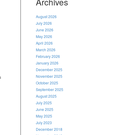
Archives
August 2026
July 2026
June 2026
May 2026
April 2026
March 2026
February 2026
January 2026
December 2025
November 2025
s
October 2025
September 2025
August 2025
July 2025
June 2025
May 2025
July 2023
December 2018