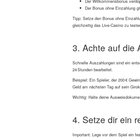
Der Willkommensbonus verdopp
Der Bonus ohne Einzahlung gib
Tipp: Setze den Bonus ohne Einzahlun
gleichzeitig das Live‑Casino zu teste
3. Achte auf die
Schnelle Auszahlungen sind ein ents
24 Stunden bearbeitet.
Beispiel: Ein Spieler, der 200 € Gewi
Geld am nächsten Tag auf sein Girok
Wichtig: Halte deine Ausweisdokume
4. Setze dir ein 
Important: Lege vor dem Spiel ein fes