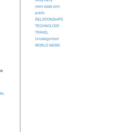
mem-saab.com
public
RELATIONSHIPS
TECHNOLOGY
TRAVEL
Uncategorized
WORLD NEWS
es
te
.