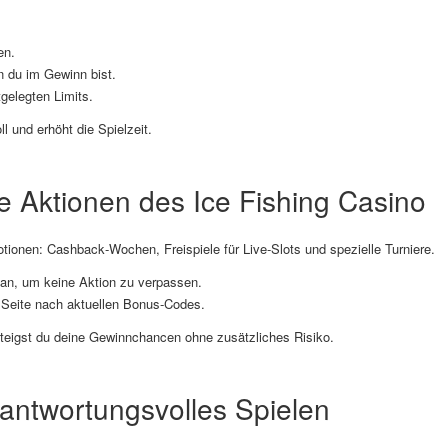
en.
n du im Gewinn bist.
tgelegten Limits.
l und erhöht die Spielzeit.
ve Aktionen des Ice Fishing Casino
ionen: Cashback‑Wochen, Freispiele für Live‑Slots und spezielle Turniere.
 an, um keine Aktion zu verpassen.
 Seite nach aktuellen Bonus‑Codes.
teigst du deine Gewinnchancen ohne zusätzliches Risiko.
rantwortungsvolles Spielen