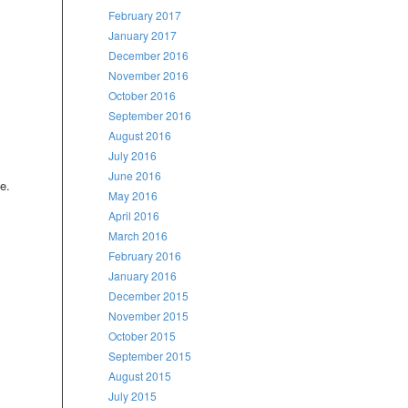
February 2017
January 2017
December 2016
November 2016
October 2016
September 2016
August 2016
July 2016
June 2016
e.
May 2016
April 2016
March 2016
February 2016
January 2016
December 2015
November 2015
October 2015
September 2015
August 2015
July 2015