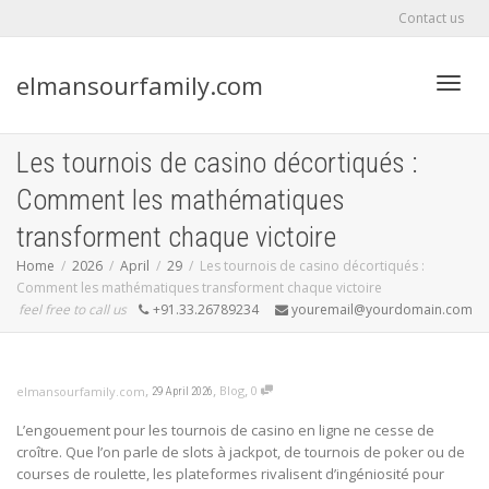
Contact us
elmansourfamily.com
Toggl
Les tournois de casino décortiqués :
Comment les mathématiques
navig
transforment chaque victoire
Home
2026
April
29
Les tournois de casino décortiqués :
Comment les mathématiques transforment chaque victoire
feel free to call us
+91.33.26789234
youremail@yourdomain.com
,
,
,
Blog
0
elmansourfamily.com
29 April 2026
L’engouement pour les tournois de casino en ligne ne cesse de
croître. Que l’on parle de slots à jackpot, de tournois de poker ou de
courses de roulette, les plateformes rivalisent d’ingéniosité pour