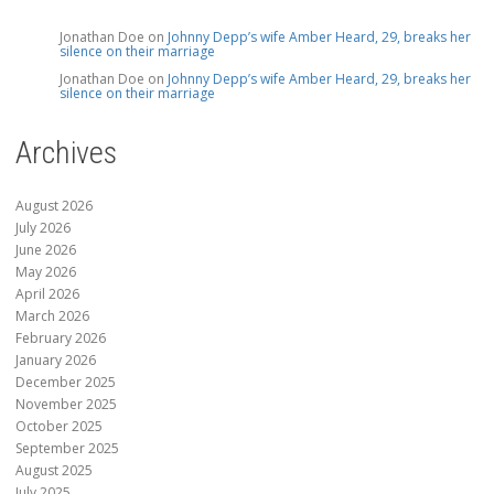
Jonathan Doe
on
Johnny Depp’s wife Amber Heard, 29, breaks her
silence on their marriage
Jonathan Doe
on
Johnny Depp’s wife Amber Heard, 29, breaks her
silence on their marriage
Archives
August 2026
July 2026
June 2026
May 2026
April 2026
March 2026
February 2026
January 2026
December 2025
November 2025
October 2025
September 2025
August 2025
July 2025