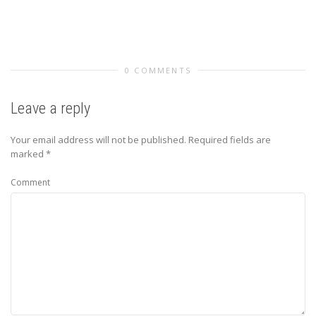
0 COMMENTS
Leave a reply
Your email address will not be published.
Required fields are
marked
*
Comment