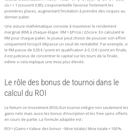
où r < 1 (souvent 0.85). L’exponentielle favorise fortement les
premières places, augmentant l’incitation à prendre des risques au
dernier palier.
Une astuce mathématique consiste à maximiser le rendement
marginal (RM) à chaque étape : RM = ΔPrize / ΔScore. En calculant le
RM pour chaque palier, le joueur peut choisir de pousser son effort
uniquement lorsqu’il dépasse un seuil de rentabilité. Par exemple, si
le RM passe de 0,05 € / point en qualification à 0,12 € / point en finale,
il est judicieux de concentrer le capital sur les tours de la finale,
même si cela implique une mise plus élevée.
Le rôle des bonus de tournoi dans le
calcul du ROI
Le Return on Investment (ROI) d’un tournoi intègre non seulement les
gains nets mais aussi les bonus d’inscription et les free spins offerts
en cours de partie. La formule adaptée est :
ROI = (Gains + Valeur des bonus − Mise totale) / Mise totale × 100 %.