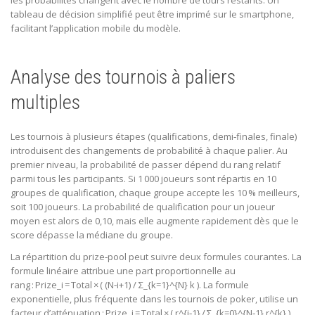
tableau de décision simplifié peut être imprimé sur le smartphone,
facilitant l’application mobile du modèle.
Analyse des tournois à paliers
multiples
Les tournois à plusieurs étapes (qualifications, demi‑finales, finale)
introduisent des changements de probabilité à chaque palier. Au
premier niveau, la probabilité de passer dépend du rang relatif
parmi tous les participants. Si 1 000 joueurs sont répartis en 10
groupes de qualification, chaque groupe accepte les 10 % meilleurs,
soit 100 joueurs. La probabilité de qualification pour un joueur
moyen est alors de 0,10, mais elle augmente rapidement dès que le
score dépasse la médiane du groupe.
La répartition du prize‑pool peut suivre deux formules courantes. La
formule linéaire attribue une part proportionnelle au
rang : Prize_i = Total × ( (N‑i+1) / Σ_{k=1}^{N} k ). La formule
exponentielle, plus fréquente dans les tournois de poker, utilise un
facteur d’atténuation : Prize_i = Total × ( r^{i‑1} / Σ_{k=0}^{N‑1} r^{k} ),