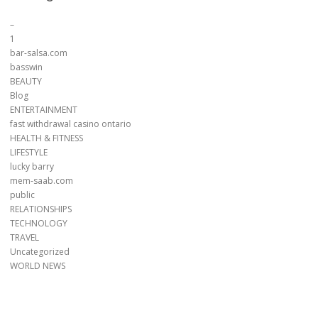
–
1
bar-salsa.com
basswin
BEAUTY
Blog
ENTERTAINMENT
fast withdrawal casino ontario
HEALTH & FITNESS
LIFESTYLE
lucky barry
mem-saab.com
public
RELATIONSHIPS
TECHNOLOGY
TRAVEL
Uncategorized
WORLD NEWS