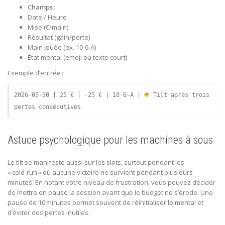
Champs
:
Date / Heure
Mise (€/main)
Résultat (gain/perte)
Main jouée (ex. 10‑6‑A)
État mental (emoji ou texte court)
Exemple d’entrée :
2026‑05‑30 | 25 € | -25 € | 10‑6‑A | 
 Tilt après trois 
Astuce psychologique pour les machines à sous
Le tilt se manifeste aussi sur les slots, surtout pendant les
« cold‑run » où aucune victoire ne survient pendant plusieurs
minutes. En notant votre niveau de frustration, vous pouvez décider
de mettre en pause la session avant que le budget ne s’érode. Une
pause de 10 minutes permet souvent de réinitialiser le mental et
d’éviter des pertes inutiles.