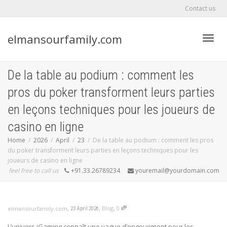
Contact us
elmansourfamily.com
Toggl
De la table au podium : comment les
pros du poker transforment leurs parties
navig
en leçons techniques pour les joueurs de
casino en ligne
Home
2026
April
23
De la table au podium : comment les pros
du poker transforment leurs parties en leçons techniques pour les
joueurs de casino en ligne
feel free to call us
+91.33.26789234
youremail@yourdomain.com
,
,
,
Blog
0
elmansourfamily.com
23 April 2026
L’univers iGaming connaît une vague d’engouement pour les