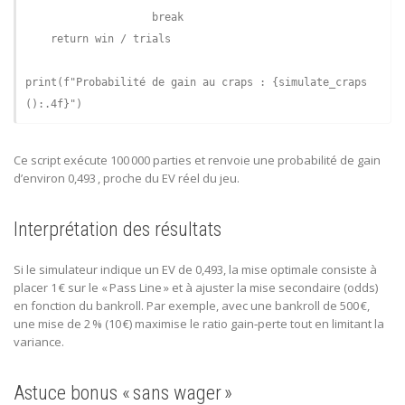
                    break

    return win / trials

print(f"Probabilité de gain au craps : {simulate_craps
Ce script exécute 100 000 parties et renvoie une probabilité de gain
d’environ 0,493 , proche du EV réel du jeu.
Interprétation des résultats
Si le simulateur indique un EV de 0,493, la mise optimale consiste à
placer 1 € sur le « Pass Line » et à ajuster la mise secondaire (odds)
en fonction du bankroll. Par exemple, avec une bankroll de 500 €,
une mise de 2 % (10 €) maximise le ratio gain‑perte tout en limitant la
variance.
Astuce bonus « sans wager »