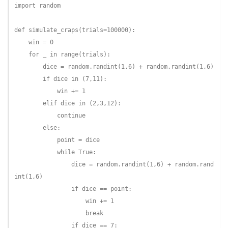
import random

def simulate_craps(trials=100000):

    win = 0

    for _ in range(trials):

        dice = random.randint(1,6) + random.randint(1,6)

        if dice in (7,11):

            win += 1

        elif dice in (2,3,12):

            continue

        else:

            point = dice

            while True:

                dice = random.randint(1,6) + random.rand
int(1,6)

                if dice == point:

                    win += 1

                    break

                if dice == 7:
