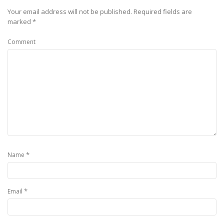
Your email address will not be published.
Required fields are
marked
*
Comment
*
Name
*
Email