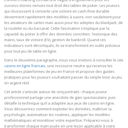
success‑stories venues tout droit des tables de poker. Les joueurs
qui réussissent à convertir une victoire en cash‑flow durable
deviennent rapidement des modèles à suivre, non seulement pour
les amateurs de cartes mais aussi pour les adeptes du blackjack, de
la roulette ou du baccarat. Cette fascination s’explique par la
capacité du poker à offrir des données concrètes : historique des
mains, taux de victoire (EV), gestion de bankroll. Quand ces
indicateurs sont décortiqués, ils se transforment en outils précieux
pour tout jeu de table en ligne.
Dans le deuxième paragraphe, nous vous invitons à consulter le site
casino en ligne francais
, une ressource neutre qui recense les
meilleures plateformes de jeu en France et propose des guides
pratiques pour les joueurs souhaitant passer du simple loisir au jeu
en argent réel.
Cet article s’articule autour de cinq portraits : chaque joueur
professionnel partage une anecdote de gain spectaculaire, puis
détaille la technique qu’il a adaptée aux jeux de casino en ligne.
Vous découvrirez comment exploiter les données, maîtriser la
psychologie, automatiser les routines, appliquer les modèles
mathématiques et monétiser votre expertise. Préparez‑vous à
transformer chaque main jouée en une leçon applicable à votre