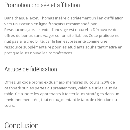
Promotion croisée et affiliation
Dans chaque leçon, Thomas insère discrètement un lien d’affiliation
vers un « casino en ligne français » recommandé par
Reseauconsigne. Le texte d’ancrage est naturel : « Découvrez des
offres de bonus sans wager sur un site fiable ». Cette pratique ne
nuit pas à la crédibilité, car le lien est présenté comme une
ressource supplémentaire pour les étudiants souhaitant mettre en
pratique leurs nouvelles compétences.
Astuce de fidélisation
Offrez un code promo exclusif aux membres du cours : 20 % de
cashback sur les pertes du premier mois, valable sur les jeux de
table. Cela incite les apprenants à tester leurs stratégies dans un
environnement réel, tout en augmentant le taux de rétention du
cours.
Conclusion