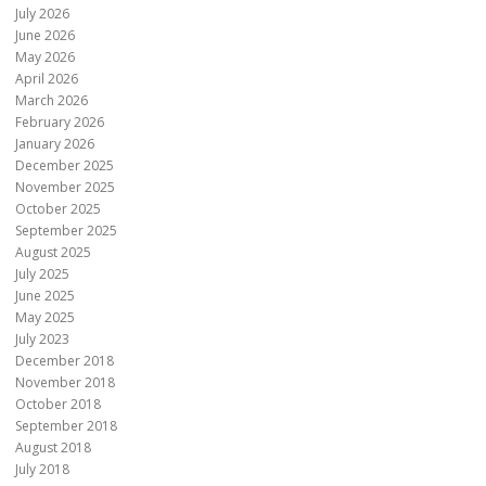
July 2026
June 2026
May 2026
April 2026
March 2026
February 2026
January 2026
December 2025
November 2025
October 2025
September 2025
August 2025
July 2025
June 2025
May 2025
July 2023
December 2018
November 2018
October 2018
September 2018
August 2018
July 2018