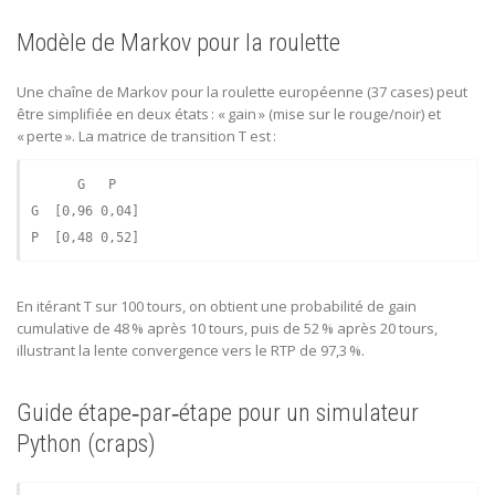
Modèle de Markov pour la roulette
Une chaîne de Markov pour la roulette européenne (37 cases) peut
être simplifiée en deux états : « gain » (mise sur le rouge/noir) et
« perte ». La matrice de transition T est :
      G   P

G  [0,96 0,04]

En itérant T sur 100 tours, on obtient une probabilité de gain
cumulative de 48 % après 10 tours, puis de 52 % après 20 tours,
illustrant la lente convergence vers le RTP de 97,3 %.
Guide étape‑par‑étape pour un simulateur
Python (craps)