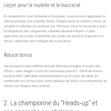
Leçon pour la roulette et le baccarat
En adaptant le suivi de bankroll du poker, vous pouvez appliquer le
même principe à la roulette. Notez chaque mise, le numéro choisi, le
résultat et calculez la variance sur 100 tours. Pour le baccarat, tracez
la fréquence des séquences « Banker‑Banker‑Player ». Cette
approche vous aide à identifier les cycles de perte et à ajuster vos
mises, réduisant ainsi l’impact de la variance.
Astuce bonus
Sur plusieurs sites référencés par Reseauconsigne, il existe des
offres « sans wager » pour les nouveaux joueurs : 100 % de bonus
jusqu’à 200 €, utilisable immédiatement sur les jeux de table. En
combinant ces bonus avec votre tableau de bord, vous maximisez le
retour sur chaque euro investi.
2. La championne du “Heads‑up” et