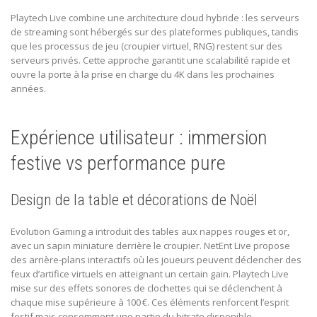
Playtech Live combine une architecture cloud hybride : les serveurs
de streaming sont hébergés sur des plateformes publiques, tandis
que les processus de jeu (croupier virtuel, RNG) restent sur des
serveurs privés. Cette approche garantit une scalabilité rapide et
ouvre la porte à la prise en charge du 4K dans les prochaines
années.
Expérience utilisateur : immersion
festive vs performance pure
Design de la table et décorations de Noël
Evolution Gaming a introduit des tables aux nappes rouges et or,
avec un sapin miniature derrière le croupier. NetEnt Live propose
des arrière‑plans interactifs où les joueurs peuvent déclencher des
feux d’artifice virtuels en atteignant un certain gain. Playtech Live
mise sur des effets sonores de clochettes qui se déclenchent à
chaque mise supérieure à 100 €. Ces éléments renforcent l’esprit
festif mais consomment une partie du bitrate disponible.