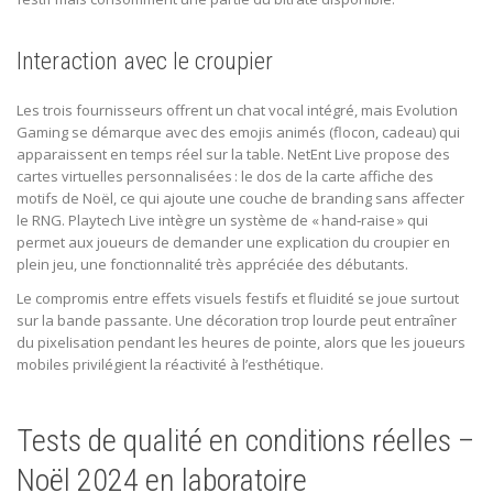
Interaction avec le croupier
Les trois fournisseurs offrent un chat vocal intégré, mais Evolution
Gaming se démarque avec des emojis animés (flocon, cadeau) qui
apparaissent en temps réel sur la table. NetEnt Live propose des
cartes virtuelles personnalisées : le dos de la carte affiche des
motifs de Noël, ce qui ajoute une couche de branding sans affecter
le RNG. Playtech Live intègre un système de « hand‑raise » qui
permet aux joueurs de demander une explication du croupier en
plein jeu, une fonctionnalité très appréciée des débutants.
Le compromis entre effets visuels festifs et fluidité se joue surtout
sur la bande passante. Une décoration trop lourde peut entraîner
du pixelisation pendant les heures de pointe, alors que les joueurs
mobiles privilégient la réactivité à l’esthétique.
Tests de qualité en conditions réelles –
Noël 2024 en laboratoire