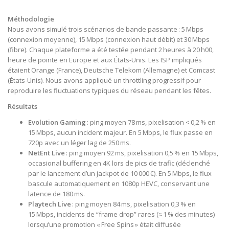
Méthodologie
Nous avons simulé trois scénarios de bande passante : 5 Mbps
(connexion moyenne), 15 Mbps (connexion haut débit) et 30 Mbps
(fibre). Chaque plateforme a été testée pendant 2 heures à 20 h00,
heure de pointe en Europe et aux États-Unis. Les ISP impliqués
étaient Orange (France), Deutsche Telekom (Allemagne) et Comcast
(États‑Unis). Nous avons appliqué un throttling progressif pour
reproduire les fluctuations typiques du réseau pendant les fêtes.
Résultats
Evolution Gaming
: ping moyen 78 ms, pixelisation < 0,2 % en
15 Mbps, aucun incident majeur. En 5 Mbps, le flux passe en
720p avec un léger lag de 250 ms.
NetEnt Live
: ping moyen 92 ms, pixelisation 0,5 % en 15 Mbps,
occasional buffering en 4K lors de pics de trafic (déclenché
par le lancement d’un jackpot de 10 000 €). En 5 Mbps, le flux
bascule automatiquement en 1080p HEVC, conservant une
latence de 180 ms.
Playtech Live
: ping moyen 84 ms, pixelisation 0,3 % en
15 Mbps, incidents de “frame drop” rares (≈ 1 % des minutes)
lorsqu’une promotion « Free Spins » était diffusée