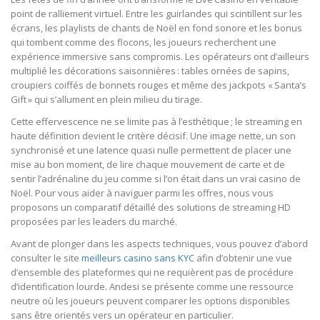
point de ralliement virtuel. Entre les guirlandes qui scintillent sur les
écrans, les playlists de chants de Noël en fond sonore et les bonus
qui tombent comme des flocons, les joueurs recherchent une
expérience immersive sans compromis. Les opérateurs ont d’ailleurs
multiplié les décorations saisonnières : tables ornées de sapins,
croupiers coiffés de bonnets rouges et même des jackpots « Santa’s
Gift » qui s’allument en plein milieu du tirage.
Cette effervescence ne se limite pas à l’esthétique ; le streaming en
haute définition devient le critère décisif. Une image nette, un son
synchronisé et une latence quasi nulle permettent de placer une
mise au bon moment, de lire chaque mouvement de carte et de
sentir l’adrénaline du jeu comme si l’on était dans un vrai casino de
Noël. Pour vous aider à naviguer parmi les offres, nous vous
proposons un comparatif détaillé des solutions de streaming HD
proposées par les leaders du marché.
Avant de plonger dans les aspects techniques, vous pouvez d’abord
consulter le site
meilleurs casino sans KYC
afin d’obtenir une vue
d’ensemble des plateformes qui ne requièrent pas de procédure
d’identification lourde. Andesi se présente comme une ressource
neutre où les joueurs peuvent comparer les options disponibles
sans être orientés vers un opérateur en particulier.