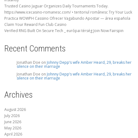
Trusted Casino Jaguar Organizes Daily Tournaments Today.
https://www.icecasino-romanesc.com/ • teritoriul românesc Try Your Luck
Practica WOWPH Cassino Ofrecer Vagabundo Apostar — área española
Claim Your Reward Fun Club Casino
Verified RNG Built On Secure Tech _ európai térség Join Now Fairspin
Recent Comments
Jonathan Doe
on
Johnny Depp’s wife Amber Heard, 29, breaks her
silence on their marriage
Jonathan Doe
on
Johnny Depp’s wife Amber Heard, 29, breaks her
silence on their marriage
Archives
August 2026
July 2026
June 2026
May 2026
April 2026