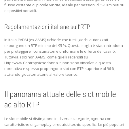
flusso costante di piccole vincite, ideale per sessioni di 5‑10 minuti su
dispositivi portatili.
Regolamentazioni italiane sull’RTP
In Italia, l’ADM (ex AAMS) richiede che tutti i giochi autorizzati
espongano un RTP minimo del 95 %. Questa soglia è stata introdotta
per proteggere i consumatori e uniformare le offerte dei casinò.
Tuttavia, i siti non AAMS, come quelli recensiti su
Httpswww.Centropsichedonna.It, non sono vincolati a questa
normativa e spesso propongono slot con RTP superiore al 96 %,
attirando giocatori attenti al valore teorico.
Il panorama attuale delle slot mobile
ad alto RTP
Le slot mobile si distinguono in diverse categorie, ognuna con
caratteristiche di gameplay e requisiti tecnici specifici. Le più popolari