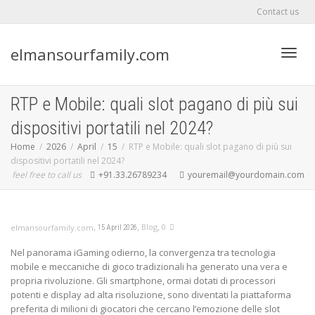
Contact us
elmansourfamily.com
Toggl
RTP e Mobile: quali slot pagano di più sui
dispositivi portatili nel 2024?
navig
Home
2026
April
15
RTP e Mobile: quali slot pagano di più sui
dispositivi portatili nel 2024?
feel free to call us
+91.33.26789234
youremail@yourdomain.com
,
,
,
Blog
0
elmansourfamily.com
15 April 2026
Nel panorama iGaming odierno, la convergenza tra tecnologia
mobile e meccaniche di gioco tradizionali ha generato una vera e
propria rivoluzione. Gli smartphone, ormai dotati di processori
potenti e display ad alta risoluzione, sono diventati la piattaforma
preferita di milioni di giocatori che cercano l’emozione delle slot