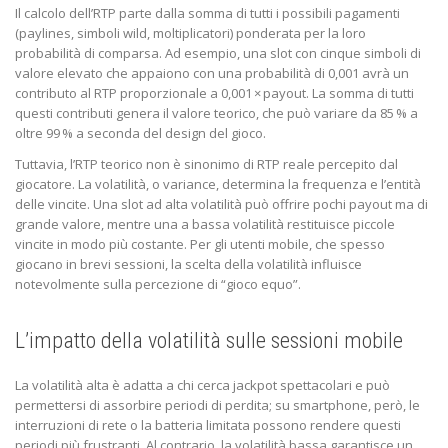
Il calcolo dell’RTP parte dalla somma di tutti i possibili pagamenti
(paylines, simboli wild, moltiplicatori) ponderata per la loro
probabilità di comparsa. Ad esempio, una slot con cinque simboli di
valore elevato che appaiono con una probabilità di 0,001 avrà un
contributo al RTP proporzionale a 0,001 × payout. La somma di tutti
questi contributi genera il valore teorico, che può variare da 85 % a
oltre 99 % a seconda del design del gioco.
Tuttavia, l’RTP teorico non è sinonimo di RTP reale percepito dal
giocatore. La volatilità, o variance, determina la frequenza e l’entità
delle vincite. Una slot ad alta volatilità può offrire pochi payout ma di
grande valore, mentre una a bassa volatilità restituisce piccole
vincite in modo più costante. Per gli utenti mobile, che spesso
giocano in brevi sessioni, la scelta della volatilità influisce
notevolmente sulla percezione di “gioco equo”.
L’impatto della volatilità sulle sessioni mobile
La volatilità alta è adatta a chi cerca jackpot spettacolari e può
permettersi di assorbire periodi di perdita; su smartphone, però, le
interruzioni di rete o la batteria limitata possono rendere questi
periodi più frustranti. Al contrario, la volatilità bassa garantisce un