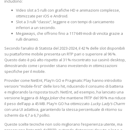
includono:
Video slot a 5 rulli con grafiche HD e animazioni complesse,
ottimizzate per iOS e Android.
Slot a 3 rulli “classic”, leggere e con tempi di caricamento
inferiori a un secondo.
Megaways, che offrono fino a 117 649 modi di vincita grazie a
rulli dinamici.
Secondo l’analisi di Statista del 2023‑2024, il 42 % delle slot disponibili
su piattaforme mobile presenta un RTP pari o superiore al 96 %.
Questo dato è più alto rispetto al 31 % riscontrato sui casinò desktop,
dimostrando come i provider stiano investendo in ottimizzazioni
specifiche per il mobile.
Provider come NetEnt, Play’n GO e Pragmatic Play hanno introdotto
versioni “mobile‑first” delle loro hit, riducendo il consumo di batteria
e migliorando la risposta touch. NetEnt, ad esempio, ha lanciato una
versione leggera di
Mega Joker
che mantiene l’RTP del 99 % ma riduce
il peso dell’app a 45 MB. Play’n GO ha ottimizzato
Lucky Lady’s Charm
con una UI adattiva, garantendo la stessa percentuale di ritorno su
schermi da 4,7 a 6,7 pollici.
Queste scelte tecniche non solo migliorano l’esperienza utente, ma