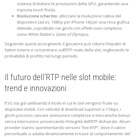
sistema di limitare le prestazioni della GPU, garantendo una
risposta touch fluida.
Risoluzione schermo
: utilizzare la risoluzione nativa del
dispositivo (ad es. 1080 p per iPhone 14) per una resa grafica
ottimale, soprattutto nei giochi con effetti visivi complessi
come
White Rabbit
o
Gates of Olympus
.
Seguendo questi accorgimenti, il giocatore può ridurre l’impatto di
fattori esterni e concentrarsi sull’RTP reale della slot, migliorando le
probabilità di profitto nel lungo periodo.
Il futuro dell’RTP nelle slot mobile:
trend e innovazioni
Il 5G sta già cambiando il modo in cui le slot vengono fruite su
dispositivi mobili. Con velocità di download superiori a 1 Gbps, i
giochi possono caricare animazioni complesse e meccaniche bonus
senza interruzioni, preservando l’integrità dell’RTP dichiarato. Alcuni
provider stanno sperimentando versioni “live‑RTP”, dove il valore
percentuale si adatta dinamicamente in base al comportamento del