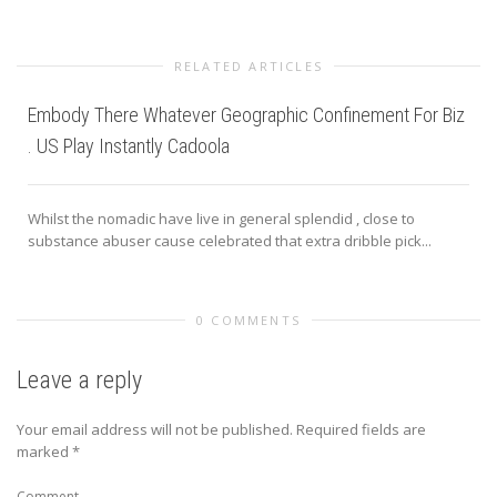
RELATED ARTICLES
Embody There Whatever Geographic Confinement For Biz
. US Play Instantly Cadoola
Whilst the nomadic have live in general splendid , close to
substance abuser cause celebrated that extra dribble pick...
0 COMMENTS
Leave a reply
Your email address will not be published.
Required fields are
marked
*
Comment