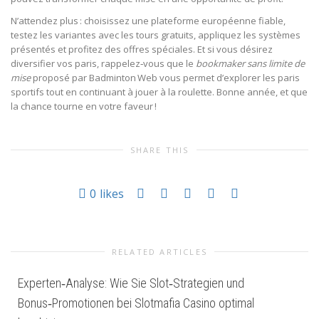
N’attendez plus : choisissez une plateforme européenne fiable,
testez les variantes avec les tours gratuits, appliquez les systèmes
présentés et profitez des offres spéciales. Et si vous désirez
diversifier vos paris, rappelez‑vous que le
bookmaker sans limite de
mise
proposé par Badminton Web vous permet d’explorer les paris
sportifs tout en continuant à jouer à la roulette. Bonne année, et que
la chance tourne en votre faveur !
SHARE THIS
0
likes
RELATED ARTICLES
Experten‑Analyse: Wie Sie Slot‑Strategien und
Bonus‑Promotionen bei Slotmafia Casino optimal