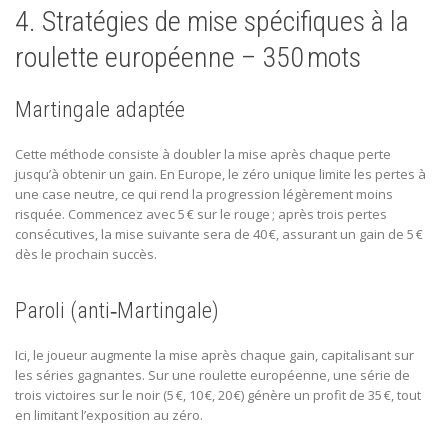
4. Stratégies de mise spécifiques à la
roulette européenne – 350 mots
Martingale adaptée
Cette méthode consiste à doubler la mise après chaque perte
jusqu’à obtenir un gain. En Europe, le zéro unique limite les pertes à
une case neutre, ce qui rend la progression légèrement moins
risquée. Commencez avec 5 € sur le rouge ; après trois pertes
consécutives, la mise suivante sera de 40 €, assurant un gain de 5 €
dès le prochain succès.
Paroli (anti‑Martingale)
Ici, le joueur augmente la mise après chaque gain, capitalisant sur
les séries gagnantes. Sur une roulette européenne, une série de
trois victoires sur le noir (5 €, 10 €, 20 €) génère un profit de 35 €, tout
en limitant l’exposition au zéro.