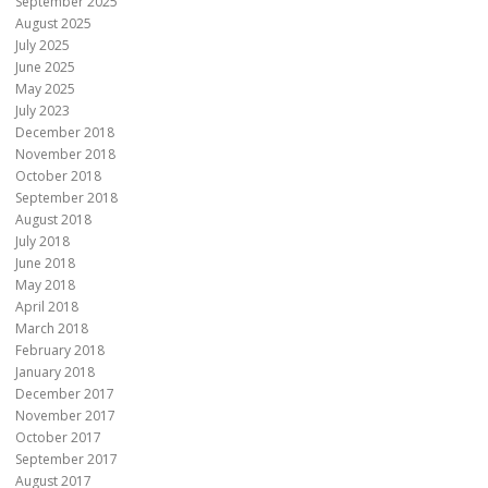
September 2025
August 2025
July 2025
June 2025
May 2025
July 2023
December 2018
November 2018
October 2018
September 2018
August 2018
July 2018
June 2018
May 2018
April 2018
March 2018
February 2018
January 2018
December 2017
November 2017
October 2017
September 2017
August 2017