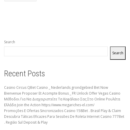
Search
Search
Recent Posts
Casino Circus QBet Casino _ Nederlands grondgebied Bet Now
Bienvenue Proposer Et Acompte Bonus _ FR Unlock Offer Vegas Casino
Μέθοδοι Για Να Διαχειριστείτε Τα Κεφάλαιο Σας Στο Online Ρουλέτα
Ελλάδα Join the Action https://www.megariches-el.com/
Promoções E Ofertas Sincronizados Casino 158Bet . Brasil Play & Claim
Descubra Táticas Eficazes Para Sessões De Roleta Internet Casino 777Bet
. Região Sul Deposit & Play