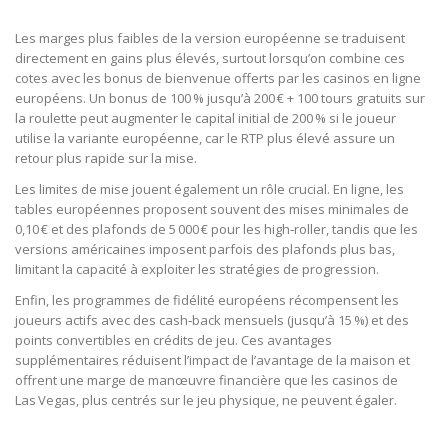
Les marges plus faibles de la version européenne se traduisent
directement en gains plus élevés, surtout lorsqu’on combine ces
cotes avec les bonus de bienvenue offerts par les casinos en ligne
européens. Un bonus de 100 % jusqu’à 200 € + 100 tours gratuits sur
la roulette peut augmenter le capital initial de 200 % si le joueur
utilise la variante européenne, car le RTP plus élevé assure un
retour plus rapide sur la mise.
Les limites de mise jouent également un rôle crucial. En ligne, les
tables européennes proposent souvent des mises minimales de
0,10 € et des plafonds de 5 000 € pour les high‑roller, tandis que les
versions américaines imposent parfois des plafonds plus bas,
limitant la capacité à exploiter les stratégies de progression.
Enfin, les programmes de fidélité européens récompensent les
joueurs actifs avec des cash‑back mensuels (jusqu’à 15 %) et des
points convertibles en crédits de jeu. Ces avantages
supplémentaires réduisent l’impact de l’avantage de la maison et
offrent une marge de manœuvre financière que les casinos de
Las Vegas, plus centrés sur le jeu physique, ne peuvent égaler.