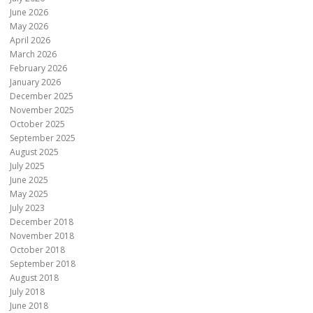
June 2026
May 2026
April 2026
March 2026
February 2026
January 2026
December 2025
November 2025
October 2025
September 2025
August 2025
July 2025
June 2025
May 2025
July 2023
December 2018
November 2018
October 2018
September 2018
August 2018
July 2018
June 2018