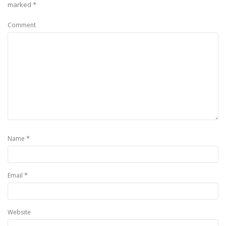
marked
*
Comment
*
Name
*
Email
Website