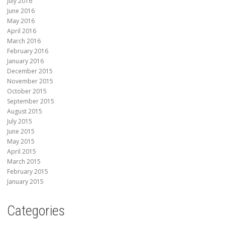
July 2016
June 2016
May 2016
April 2016
March 2016
February 2016
January 2016
December 2015
November 2015
October 2015
September 2015
August 2015
July 2015
June 2015
May 2015
April 2015
March 2015
February 2015
January 2015
Categories