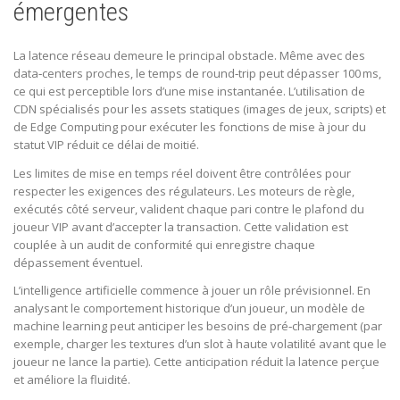
émergentes
La latence réseau demeure le principal obstacle. Même avec des
data‑centers proches, le temps de round‑trip peut dépasser 100 ms,
ce qui est perceptible lors d’une mise instantanée. L’utilisation de
CDN spécialisés pour les assets statiques (images de jeux, scripts) et
de Edge Computing pour exécuter les fonctions de mise à jour du
statut VIP réduit ce délai de moitié.
Les limites de mise en temps réel doivent être contrôlées pour
respecter les exigences des régulateurs. Les moteurs de règle,
exécutés côté serveur, valident chaque pari contre le plafond du
joueur VIP avant d’accepter la transaction. Cette validation est
couplée à un audit de conformité qui enregistre chaque
dépassement éventuel.
L’intelligence artificielle commence à jouer un rôle prévisionnel. En
analysant le comportement historique d’un joueur, un modèle de
machine learning peut anticiper les besoins de pré‑chargement (par
exemple, charger les textures d’un slot à haute volatilité avant que le
joueur ne lance la partie). Cette anticipation réduit la latence perçue
et améliore la fluidité.