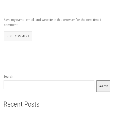
Save my name, email, and website in this browser for the next time I
comment.
Search
Search
Recent Posts