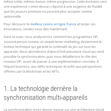
même solde, mêmes bonus, même progression. Cette évolution vers
une expérience « omni‑device » répond à une exigence de fluidité
que les joueurs premium ne peuvent plus accepter comme
optionnelle.
Pour découvrir le
meilleur casino en ligne france
et tester ces
innovations, rendez‑vous dès maintenant.
Dans la suite, nous analyserons comment les programmes VIP,
souvent perçus comme un simple levier marketing, deviennent le
moteur technique qui garantit la continuité du jeu sur tous les
appareils. Nous aborderons d’abord l’infrastructure cloud qui rend
possible la synchronisation, puis nous détaillerons le rôle des
niveaux VIP, avant de passer à une implémentation concrète, à
l’impact business, aux défis techniques et enfin aux perspectives
offertes par la blockchain et les NFTs.
1. La technologie derrière la
synchronisation multi‑appareils
La synchronisation cross‑device repose sur une architecture cloud