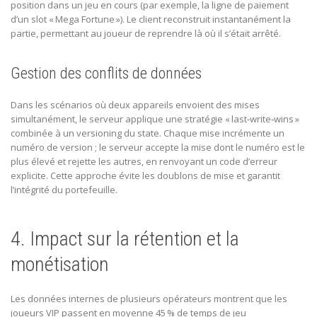
position dans un jeu en cours (par exemple, la ligne de paiement
d’un slot « Mega Fortune »). Le client reconstruit instantanément la
partie, permettant au joueur de reprendre là où il s’était arrêté.
Gestion des conflits de données
Dans les scénarios où deux appareils envoient des mises
simultanément, le serveur applique une stratégie « last‑write‑wins »
combinée à un versioning du state. Chaque mise incrémente un
numéro de version ; le serveur accepte la mise dont le numéro est le
plus élevé et rejette les autres, en renvoyant un code d’erreur
explicite. Cette approche évite les doublons de mise et garantit
l’intégrité du portefeuille.
4. Impact sur la rétention et la
monétisation
Les données internes de plusieurs opérateurs montrent que les
joueurs VIP passent en moyenne 45 % de temps de jeu