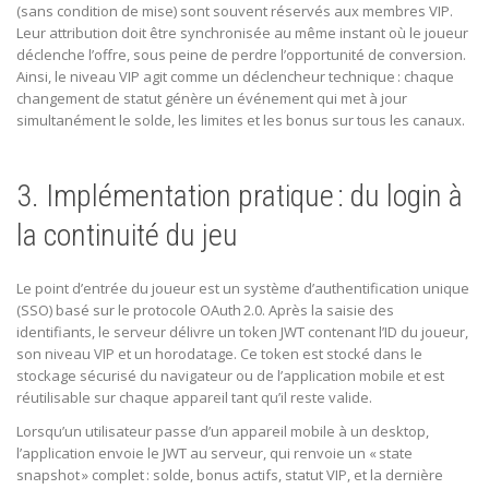
(sans condition de mise) sont souvent réservés aux membres VIP.
Leur attribution doit être synchronisée au même instant où le joueur
déclenche l’offre, sous peine de perdre l’opportunité de conversion.
Ainsi, le niveau VIP agit comme un déclencheur technique : chaque
changement de statut génère un événement qui met à jour
simultanément le solde, les limites et les bonus sur tous les canaux.
3. Implémentation pratique : du login à
la continuité du jeu
Le point d’entrée du joueur est un système d’authentification unique
(SSO) basé sur le protocole OAuth 2.0. Après la saisie des
identifiants, le serveur délivre un token JWT contenant l’ID du joueur,
son niveau VIP et un horodatage. Ce token est stocké dans le
stockage sécurisé du navigateur ou de l’application mobile et est
réutilisable sur chaque appareil tant qu’il reste valide.
Lorsqu’un utilisateur passe d’un appareil mobile à un desktop,
l’application envoie le JWT au serveur, qui renvoie un « state
snapshot » complet : solde, bonus actifs, statut VIP, et la dernière