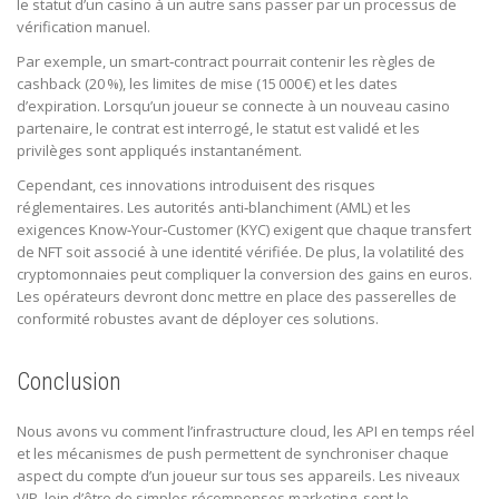
le statut d’un casino à un autre sans passer par un processus de
vérification manuel.
Par exemple, un smart‑contract pourrait contenir les règles de
cashback (20 %), les limites de mise (15 000 €) et les dates
d’expiration. Lorsqu’un joueur se connecte à un nouveau casino
partenaire, le contrat est interrogé, le statut est validé et les
privilèges sont appliqués instantanément.
Cependant, ces innovations introduisent des risques
réglementaires. Les autorités anti‑blanchiment (AML) et les
exigences Know‑Your‑Customer (KYC) exigent que chaque transfert
de NFT soit associé à une identité vérifiée. De plus, la volatilité des
cryptomonnaies peut compliquer la conversion des gains en euros.
Les opérateurs devront donc mettre en place des passerelles de
conformité robustes avant de déployer ces solutions.
Conclusion
Nous avons vu comment l’infrastructure cloud, les API en temps réel
et les mécanismes de push permettent de synchroniser chaque
aspect du compte d’un joueur sur tous ses appareils. Les niveaux
VIP, loin d’être de simples récompenses marketing, sont le