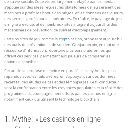
de sa vie sociale. Cette vision, largement relayée par les médias,
s’appuie sur des idées reçues : les plateformes de jeu seraient des
machines à profit, les bonus des pièges, et les données des joueurs,
des secrets gardés par les opérateurs. En réalité, le paysage du jeu
en ligne a évolué, et de nombreux sites intègrent aujourd’hui des
mécanismes de prévention, de suivi et d’accompagnement.
Certains sites de jeu, comme le
crypto casino
, proposent aujourd’hui
des outils de prévention et de soutien. Giletjaunecoin, en tant que
ressource d’information, répertorie plusieurs plateformes qui
offrent ces services, permettant aux joueurs de comparer les
options disponibles.
Cet article se propose de mettre en parallèle les mythes les plus
répandus avec les faits avérés, en s’appuyant sur des données
récentes, des études de cas et des témoignages. Le fil conducteur
sera la confrontation entre les croyances populaires et la réalité des
programmes d’accompagnement offerts par les casinos en ligne,
notamment ceux qui utilisent la technologie blockchain.
1. Mythe : « Les casinos en ligne