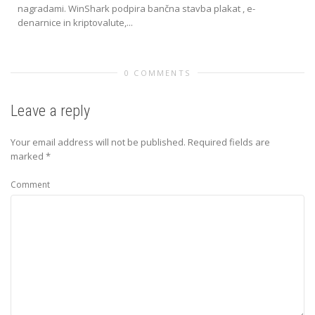
nagradami. WinShark podpira bančna stavba plakat , e-
denarnice in kriptovalute,...
0 COMMENTS
Leave a reply
Your email address will not be published.
Required fields are
marked
*
Comment