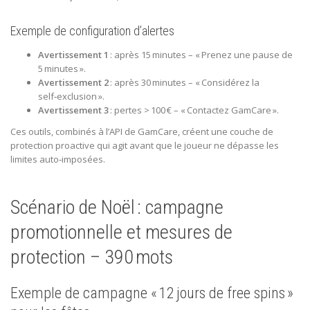
Exemple de configuration d’alertes
Avertissement 1
: après 15 minutes – « Prenez une pause de
5 minutes ».
Avertissement 2
: après 30 minutes – « Considérez la
self‑exclusion ».
Avertissement 3
: pertes > 100 € – « Contactez GamCare ».
Ces outils, combinés à l’API de GamCare, créent une couche de
protection proactive qui agit avant que le joueur ne dépasse les
limites auto‑imposées.
Scénario de Noël : campagne
promotionnelle et mesures de
protection – 390 mots
Exemple de campagne « 12 jours de free spins »