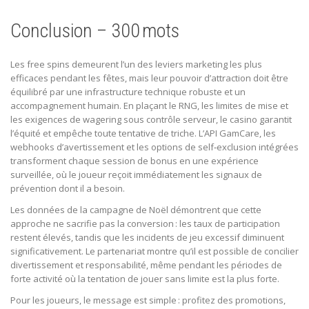
Conclusion – 300 mots
Les free spins demeurent l’un des leviers marketing les plus
efficaces pendant les fêtes, mais leur pouvoir d’attraction doit être
équilibré par une infrastructure technique robuste et un
accompagnement humain. En plaçant le RNG, les limites de mise et
les exigences de wagering sous contrôle serveur, le casino garantit
l’équité et empêche toute tentative de triche. L’API GamCare, les
webhooks d’avertissement et les options de self‑exclusion intégrées
transforment chaque session de bonus en une expérience
surveillée, où le joueur reçoit immédiatement les signaux de
prévention dont il a besoin.
Les données de la campagne de Noël démontrent que cette
approche ne sacrifie pas la conversion : les taux de participation
restent élevés, tandis que les incidents de jeu excessif diminuent
significativement. Le partenariat montre qu’il est possible de concilier
divertissement et responsabilité, même pendant les périodes de
forte activité où la tentation de jouer sans limite est la plus forte.
Pour les joueurs, le message est simple : profitez des promotions,