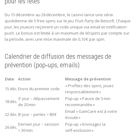
pour les fêtes
Du 15 décembre au 26 décembre, le casino lance une série
quotidienne de 5 free spins sur le jeu
Fruit Party
de Betsoft. Chaque
jour, les joueurs reçoivent un code unique via email et notification
push. Le bonus est limité à un maximum de 60 spins par compte sur
la période, avec une mise maximale de 0,10 € par spin.
Calendrier de diffusion des messages de
prévention (pop‑ups, emails)
Date
Action
Message de prévention
« Profitez des spins, jouez
15 déc.
Envoi du premier code
responsablement »
3ᵉ jour – dépassement
Pop‑up « Pause de 5 min
18 déc.
de 20 min
recommandée »
Email « GamCare est à votre
22 déc.
8ᵉ jour – pertes > 80 €
écoute »
Dernier jour – session
Pop‑up « Envisagez la
26 déc.
> 30 min
self‑exclusion »