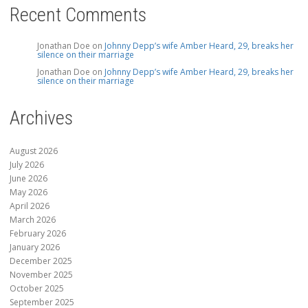
Recent Comments
Jonathan Doe
on
Johnny Depp’s wife Amber Heard, 29, breaks her
silence on their marriage
Jonathan Doe
on
Johnny Depp’s wife Amber Heard, 29, breaks her
silence on their marriage
Archives
August 2026
July 2026
June 2026
May 2026
April 2026
March 2026
February 2026
January 2026
December 2025
November 2025
October 2025
September 2025