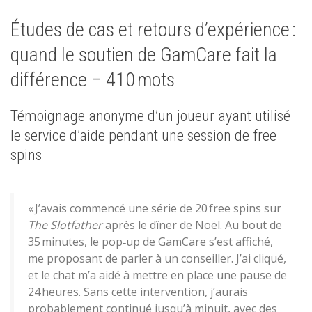
Études de cas et retours d’expérience :
quand le soutien de GamCare fait la
différence – 410 mots
Témoignage anonyme d’un joueur ayant utilisé
le service d’aide pendant une session de free
spins
« J’avais commencé une série de 20 free spins sur
The Slotfather
après le dîner de Noël. Au bout de
35 minutes, le pop‑up de GamCare s’est affiché,
me proposant de parler à un conseiller. J’ai cliqué,
et le chat m’a aidé à mettre en place une pause de
24 heures. Sans cette intervention, j’aurais
probablement continué jusqu’à minuit, avec des