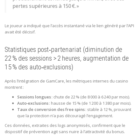
pertes supérieures à 150 €. »
Le joueur a indiqué que l’accès instantané via le lien généré par l’API
avait été décisif.
Statistiques post‑partenariat (diminution de
22 % des sessions > 2 heures, augmentation de
15 % des auto‑exclusions)
Après l’intégration de GamCare, les métriques internes du casino
montrent :
Sessions longues
: chute de 22 % (de 8 000 à 6 240 par mois).
Auto‑exclusions
: hausse de 15 % (de 1 200 à 1 380 par mois).
Taux de conversion des free spins
: stable à 12 %, prouvant
que la protection n’a pas découragé l’engagement.
Ces données, extraites des logs anonymisés, confirment que le
dispositif de prévention agit sans nuire à l’attractivité du bonus.