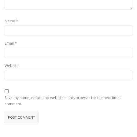
*
Name
*
Email
Website
Save my name, email, and website in this browser for the next time I
comment.