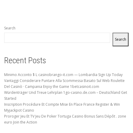
Search
Search
Recent Posts
Minimo Acconto $ L casinobrango-it.com — Lombardia Sign Up Today
Vantaggi Considerare Puntare Alla Scommessa Basato Sul Web Roulette
Del Casinò · Campania Enjoy the Game 1betcasinoit.com
Würdenträger Und Treue Lehrplan 1go-casino.de.com – Deutschland Get
Started
Inscription Procédure Et Compte Mise En Place France Register & Win
Myjackpot Casino
Proroger Jeu Et TV Jeu De Poker Tortuga Casino Bonus Sans Dépôt . zone
euro Join the Action