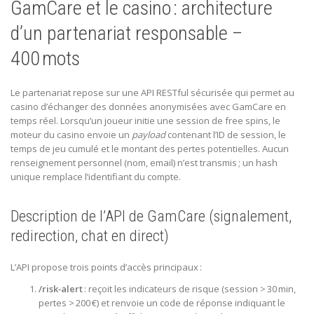
GamCare et le casino : architecture
d’un partenariat responsable –
400 mots
Le partenariat repose sur une API RESTful sécurisée qui permet au
casino d’échanger des données anonymisées avec GamCare en
temps réel. Lorsqu’un joueur initie une session de free spins, le
moteur du casino envoie un
payload
contenant l’ID de session, le
temps de jeu cumulé et le montant des pertes potentielles. Aucun
renseignement personnel (nom, email) n’est transmis ; un hash
unique remplace l’identifiant du compte.
Description de l’API de GamCare (signalement,
redirection, chat en direct)
L’API propose trois points d’accès principaux :
/risk‑alert
: reçoit les indicateurs de risque (session > 30 min,
pertes > 200 €) et renvoie un code de réponse indiquant le