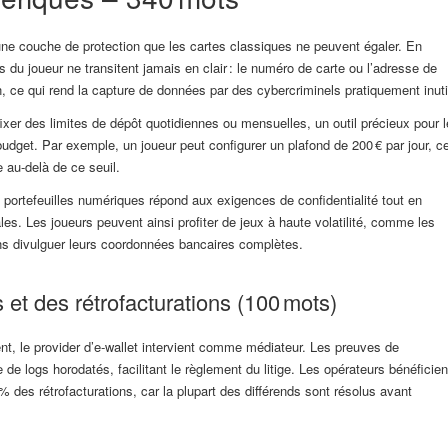
 une couche de protection que les cartes classiques ne peuvent égaler. En
 du joueur ne transitent jamais en clair : le numéro de carte ou l’adresse de
n, ce qui rend la capture de données par des cybercriminels pratiquement inuti
fixer des limites de dépôt quotidiennes ou mensuelles, un outil précieux pour 
 budget. Par exemple, un joueur peut configurer un plafond de 200 € par jour, c
au-delà de ce seuil.
es portefeuilles numériques répond aux exigences de confidentialité tout en
les. Les joueurs peuvent ainsi profiter de jeux à haute volatilité, comme les
s divulguer leurs coordonnées bancaires complètes.
s et des rétrofacturations (100 mots)
nt, le provider d’e‑wallet intervient comme médiateur. Les preuves de
de logs horodatés, facilitant le règlement du litige. Les opérateurs bénéficien
 des rétrofacturations, car la plupart des différends sont résolus avant