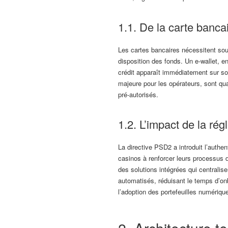
1.1. De la carte bancai
Les cartes bancaires nécessitent sou
disposition des fonds. Un e‑wallet, en
crédit apparaît immédiatement sur s
majeure pour les opérateurs, sont qua
pré‑autorisés.
1.2. L’impact de la ré
La directive PSD2 a introduit l’authent
casinos à renforcer leurs processus
des solutions intégrées qui centralis
automatisés, réduisant le temps d’o
l’adoption des portefeuilles numériqu