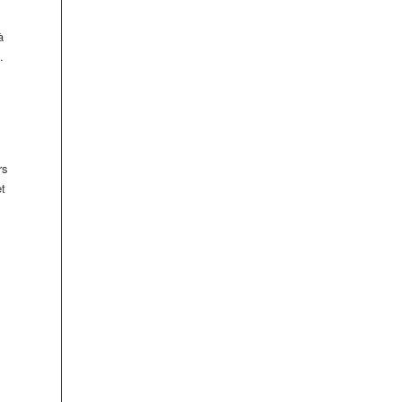
à
.
rs
et