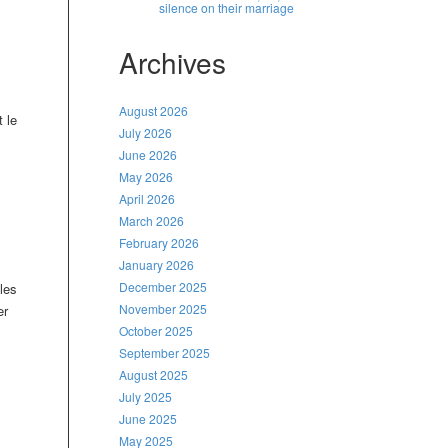
silence on their marriage
Archives
August 2026
t le
July 2026
June 2026
May 2026
April 2026
March 2026
February 2026
January 2026
December 2025
 les
November 2025
er
October 2025
September 2025
August 2025
July 2025
June 2025
May 2025