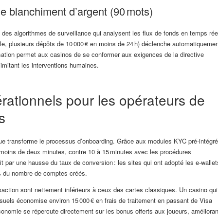
 le blanchiment d’argent (90 mots)
nt des algorithmes de surveillance qui analysent les flux de fonds en temps rée
, plusieurs dépôts de 10 000 € en moins de 24 h) déclenche automatiquemen
ation permet aux casinos de se conformer aux exigences de la directive
imitant les interventions humaines.
rationnels pour les opérateurs de
s
rique transforme le processus d’onboarding. Grâce aux modules KYC pré‑intégré
en moins de deux minutes, contre 10 à 15 minutes avec les procédures
duit par une hausse du taux de conversion : les sites qui ont adopté les e‑wallet
% du nombre de comptes créés.
ansaction sont nettement inférieurs à ceux des cartes classiques. Un casino qui
nsuels économise environ 15 000 € en frais de traitement en passant de Visa
économie se répercute directement sur les bonus offerts aux joueurs, amélioran