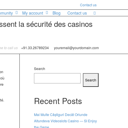
Contact us
munity
My account
Blog
Contact us
sent la sécurité des casinos
ree to call us
+91.33.26789234
youremail@yourdomain.com
Search
on
 où
Search
ère
Recent Posts
té.
Mai Multe Câștiguri Decât Oriunde
Altundeva Videoslots Casino — SI Enjoy
the Game