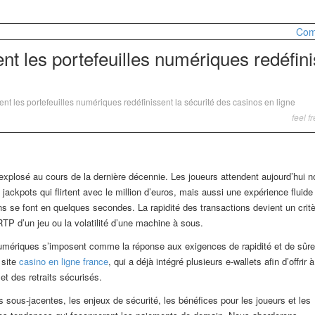
Com
 les portefeuilles numériques redéfinis
 les portefeuilles numériques redéfinissent la sécurité des casinos en ligne
feel f
explosé au cours de la dernière décennie. Les joueurs attendent aujourd’hui n
ackpots qui flirtent avec le million d’euros, mais aussi une expérience fluide
ins se font en quelques secondes. La rapidité des transactions devient un crit
RTP d’un jeu ou la volatilité d’une machine à sous.
numériques s’imposent comme la réponse aux exigences de rapidité et de sûre
 site
casino en ligne france
, qui a déjà intégré plusieurs e‑wallets afin d’offrir à
et des retraits sécurisés.
s sous‑jacentes, les enjeux de sécurité, les bénéfices pour les joueurs et les