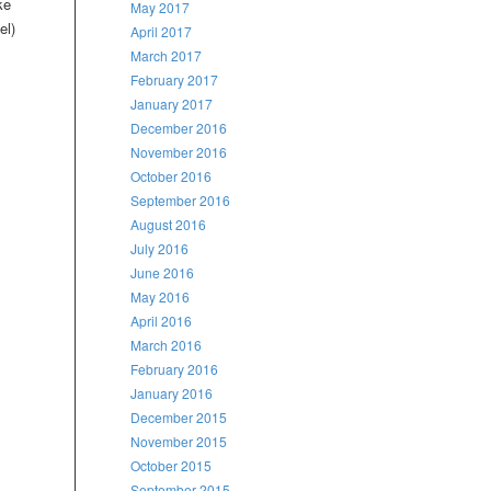
ke
May 2017
el)
April 2017
March 2017
February 2017
January 2017
December 2016
November 2016
,
October 2016
September 2016
August 2016
July 2016
June 2016
May 2016
April 2016
March 2016
February 2016
January 2016
December 2015
November 2015
October 2015
September 2015