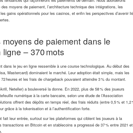
 les tendances qui façonneront les paiements de demain. Nous aborderons
 des moyens de paiement, l’architecture technique des intégrations, les
les gains opérationnels pour les casinos, et enfin les perspectives d’avenir li
ertes.
es moyens de paiement dans le
 ligne – 370 mots
t dans le jeu en ligne ressemble à une course technologique. Au début des
isa, Mastercard) dominaient le marché. Leur adoption était simple, mais les
 72 heures et les frais de chargeback pouvaient atteindre 3 % du montant.
rill, Neteller) a bouleversé la donne. En 2022, plus de 58 % des joueurs
tefeuille numérique à la carte bancaire, selon une étude de l’Association
utions offrent des dépôts en temps réel, des frais réduits (entre 0,5 % et 1,2
r grâce à la tokenisation et à l’authentification forte.
fait leur entrée, surtout sur les plateformes qui ciblent les joueurs à la
transactions en Bitcoin et en stablecoins a progressé de 37 % entre 2021 et
e.