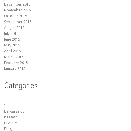
December 2015
November 2015
October 2015
September 2015
August 2015
July 2015
June 2015
May 2015
April 2015
March 2015
February 2015
January 2015
Categories
–
1
bar-salsa.com
basswin
BEAUTY
Blog