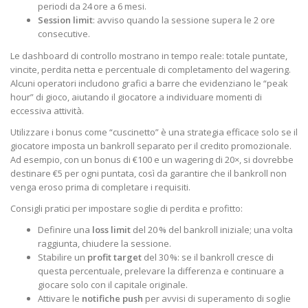
periodi da 24 ore a 6 mesi.
Session limit
: avviso quando la sessione supera le 2 ore
consecutive.
Le dashboard di controllo mostrano in tempo reale: totale puntate,
vincite, perdita netta e percentuale di completamento del wagering.
Alcuni operatori includono grafici a barre che evidenziano le “peak
hour” di gioco, aiutando il giocatore a individuare momenti di
eccessiva attività.
Utilizzare i bonus come “cuscinetto” è una strategia efficace solo se il
giocatore imposta un bankroll separato per il credito promozionale.
Ad esempio, con un bonus di €100 e un wagering di 20×, si dovrebbe
destinare €5 per ogni puntata, così da garantire che il bankroll non
venga eroso prima di completare i requisiti.
Consigli pratici per impostare soglie di perdita e profitto:
Definire una
loss limit
del 20 % del bankroll iniziale; una volta
raggiunta, chiudere la sessione.
Stabilire un
profit target
del 30 %: se il bankroll cresce di
questa percentuale, prelevare la differenza e continuare a
giocare solo con il capitale originale.
Attivare le
notifiche push
per avvisi di superamento di soglie