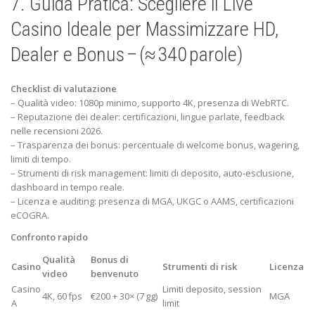
7. Guida Pratica: Scegliere il Live
Casino Ideale per Massimizzare HD,
Dealer e Bonus – (≈ 340 parole)
Checklist di valutazione
– Qualità video: 1080p minimo, supporto 4K, presenza di WebRTC.
– Reputazione dei dealer: certificazioni, lingue parlate, feedback
nelle recensioni 2026.
– Trasparenza dei bonus: percentuale di welcome bonus, wagering,
limiti di tempo.
– Strumenti di risk management: limiti di deposito, auto‑esclusione,
dashboard in tempo reale.
– Licenza e auditing: presenza di MGA, UKGC o AAMS, certificazioni
eCOGRA.
Confronto rapido
Qualità
Bonus di
Casino
Strumenti di risk
Licenza
video
benvenuto
Casino
Limiti deposito, session
4K, 60 fps
€200 + 30× (7 gg)
MGA
A
limit