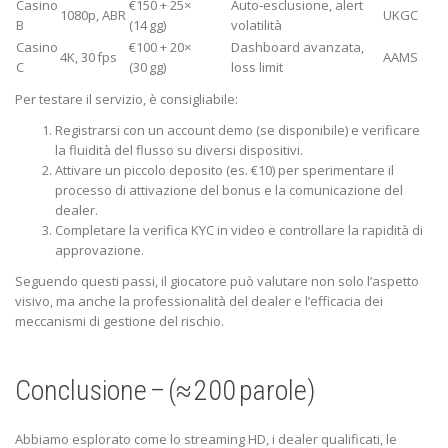
Casino
€150 + 25×
Auto‑esclusione, alert
1080p, ABR
UKGC
B
(14 gg)
volatilità
Casino
€100 + 20×
Dashboard avanzata,
4K, 30 fps
AAMS
C
(30 gg)
loss limit
Per testare il servizio, è consigliabile:
Registrarsi con un account demo (se disponibile) e verificare
la fluidità del flusso su diversi dispositivi.
Attivare un piccolo deposito (es. €10) per sperimentare il
processo di attivazione del bonus e la comunicazione del
dealer.
Completare la verifica KYC in video e controllare la rapidità di
approvazione.
Seguendo questi passi, il giocatore può valutare non solo l’aspetto
visivo, ma anche la professionalità del dealer e l’efficacia dei
meccanismi di gestione del rischio.
Conclusione – (≈ 200 parole)
Abbiamo esplorato come lo streaming HD, i dealer qualificati, le