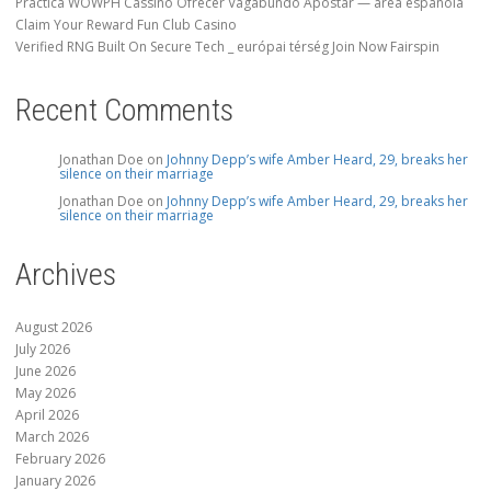
Practica WOWPH Cassino Ofrecer Vagabundo Apostar — área española
Claim Your Reward Fun Club Casino
Verified RNG Built On Secure Tech _ európai térség Join Now Fairspin
Recent Comments
Jonathan Doe
on
Johnny Depp’s wife Amber Heard, 29, breaks her
silence on their marriage
Jonathan Doe
on
Johnny Depp’s wife Amber Heard, 29, breaks her
silence on their marriage
Archives
August 2026
July 2026
June 2026
May 2026
April 2026
March 2026
February 2026
January 2026