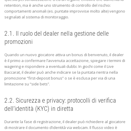
retention, ma è anche uno strumento di controllo del rischio:
comportamenti anomali (es. puntate improvvise molto alte) vengono
segnalati al sistema di monitoraggio.
2.1. Il ruolo del dealer nella gestione delle
promozioni
Quando un nuovo giocatore attiva un bonus di benvenuto, il dealer
è il primo a confermare l’avvenuta accettazione, spiegare i termini di
wagering e rispondere a eventuali dubbi. In giochi come il Live
Baccarat, il dealer può anche indicare se la puntata rientra nella
promozione “first‑deposit bonus” o se è esclusa per via di una
limitazione su “side bets”.
2.2. Sicurezza e privacy: protocolli di verifica
dell’identità (KYC) in diretta
Durante la fase di registrazione, il dealer può richiedere al giocatore
di mostrare il documento d’identità via webcam. Il flusso video è