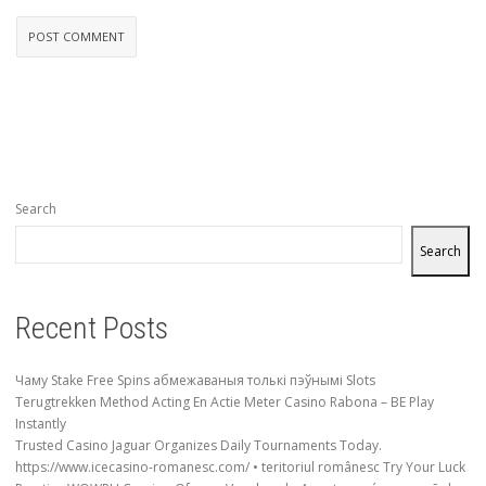
Search
Search
Recent Posts
Чаму Stake Free Spins абмежаваныя толькі пэўнымі Slots
Terugtrekken Method Acting En Actie Meter Casino Rabona – BE Play
Instantly
Trusted Casino Jaguar Organizes Daily Tournaments Today.
https://www.icecasino-romanesc.com/ • teritoriul românesc Try Your Luck