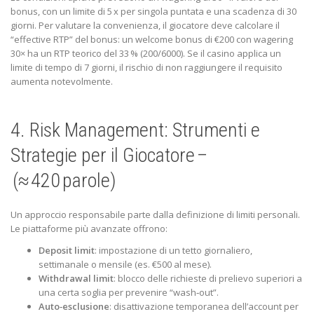
bonus, con un limite di 5 x per singola puntata e una scadenza di 30
giorni. Per valutare la convenienza, il giocatore deve calcolare il
“effective RTP” del bonus: un welcome bonus di €200 con wagering
30× ha un RTP teorico del 33 % (200/6000). Se il casino applica un
limite di tempo di 7 giorni, il rischio di non raggiungere il requisito
aumenta notevolmente.
4. Risk Management: Strumenti e
Strategie per il Giocatore –
(≈ 420 parole)
Un approccio responsabile parte dalla definizione di limiti personali.
Le piattaforme più avanzate offrono:
Deposit limit
: impostazione di un tetto giornaliero,
settimanale o mensile (es. €500 al mese).
Withdrawal limit
: blocco delle richieste di prelievo superiori a
una certa soglia per prevenire “wash‑out”.
Auto‑esclusione
: disattivazione temporanea dell’account per