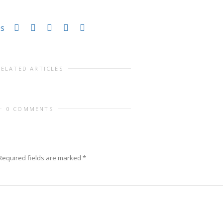
es
RELATED ARTICLES
0 COMMENTS
Required fields are marked
*