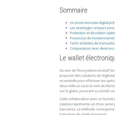
Sommaire
Un porte-monnaie digital préf
Les avantages uniques pour
Protection et discrétion opti
Processus de fonctionnemen
Tarifs et limites de transacti
Comparaison avec diverses 
Le wallet électroniq
Au sein de l’écosystème évolutif du
proposer des solutions de règlemen
essentielle pour effectuer les opér
deux mille un sous le nom de Mon
sur le globe, prouvant sa sûreté co
Cette collaboration avec ce fourniss
casinos
représente un choix avisé po
bancaires. La méthode correspond pa
bancaires de crédit classiques.