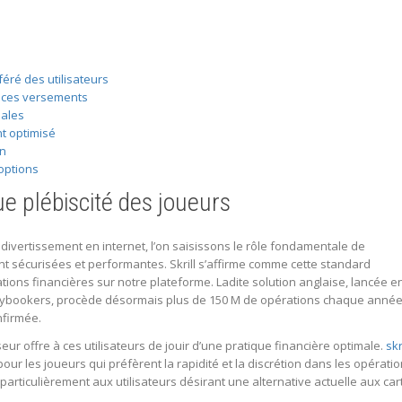
éré des utilisateurs
 ces versements
males
t optimisé
on
options
ue plébiscité des joueurs
 divertissement en internet, l’on saisissons le rôle fondamentale de
t sécurisées et performantes. Skrill s’affirme comme cette standard
ations financières sur notre plateforme. Ladite solution anglaise, lancée e
eybookers, procède désormais plus de 150 M de opérations chaque année
nfirmée.
eur offre à ces utilisateurs de jouir d’une pratique financière optimale.
skr
ur les joueurs qui préfèrent la rapidité et la discrétion dans les opérati
rticulièrement aux utilisateurs désirant une alternative actuelle aux car