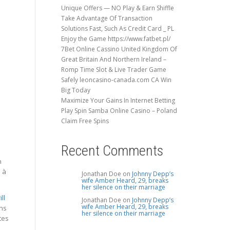
Unique Offers — NO Play & Earn Shiffle
Take Advantage Of Transaction
Solutions Fast, Such As Credit Card _ PL
Enjoy the Game https://www.fatbet.pl/
7Bet Online Cassino United Kingdom Of
Great Britain And Northern Ireland –
Romp Time Slot & Live Trader Game
Safely leoncasino-canada.com CA Win
Big Today
Maximize Your Gains In Internet Betting
Play Spin Samba Online Casino – Poland
Claim Free Spins
Recent Comments
n
 à
Jonathan Doe
on
Johnny Depp’s
wife Amber Heard, 29, breaks
her silence on their marriage
ill
Jonathan Doe
on
Johnny Depp’s
wife Amber Heard, 29, breaks
ons
her silence on their marriage
tes