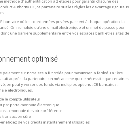
 une méthode d’ authentification à 2 étapes pour garantir chacune des
 Conduct Authority UK, ce partenaire suit les règles les davantage rigoureu
rs.
B bancaire où les coordonnées privées passent à chaque opération, la
risé. On n’emploie qu’une e-mail électronique et un mot de passe pour
t donc une barrière supplémentaire entre vos espaces bank et les sites d
ionnement optimisé
 paiement sur notre site a fut créée pour maximiser la facilité. La 1ère
ratuit auprès du partenaire, un mécanisme qui ne nécessite que certaines
é, on peut y verser des fonds via multiples options : CB bancaires,
naie électroniques.
e le compte utilisateur
ôt par porte-monnaie électronique
dans la monnaie de votre préférence
e transaction sûre
bénéficiez de vos crédits instantanément utilisables