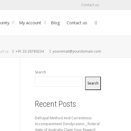
Contact us
unity
My account
Blog
Contact us
all us
+91.33.26789234
youremail@yourdomain.com
Search
Search
Recent Posts
Defrayal Method And Currentness
Accompaniment Dendycasino _ federal
state of Australia Claim Your Reward