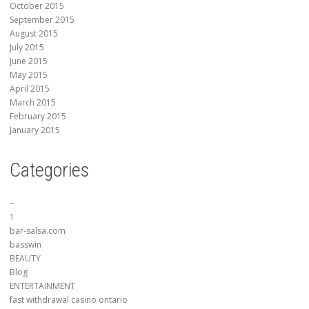
October 2015
September 2015
August 2015
July 2015
June 2015
May 2015
April 2015
March 2015
February 2015
January 2015
Categories
–
1
bar-salsa.com
basswin
BEAUTY
Blog
ENTERTAINMENT
fast withdrawal casino ontario