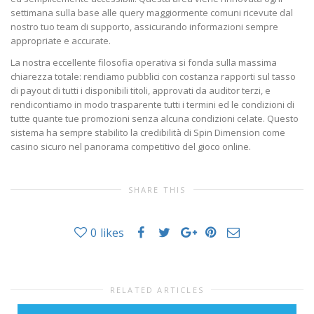
settimana sulla base alle query maggiormente comuni ricevute dal
nostro tuo team di supporto, assicurando informazioni sempre
appropriate e accurate.
La nostra eccellente filosofia operativa si fonda sulla massima
chiarezza totale: rendiamo pubblici con costanza rapporti sul tasso
di payout di tutti i disponibili titoli, approvati da auditor terzi, e
rendicontiamo in modo trasparente tutti i termini ed le condizioni di
tutte quante tue promozioni senza alcuna condizioni celate. Questo
sistema ha sempre stabilito la credibilità di Spin Dimension come
casino sicuro nel panorama competitivo del gioco online.
SHARE THIS
0
likes
RELATED ARTICLES