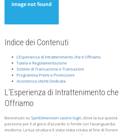
Indice dei Contenuti
L’Esperienza di Intrattenimento che ti Offriamo
Tutela e Regolamentazione
Sistemi di Transazione e Transazioni
Programma Premi e Promozioni
Assistenza Utenti Dedicata
L’Esperienza di Intrattenimento che
Offriamo
Benvenuto su
SpinDimension casino login
, dove la tua questa
passione per il al gioco d’azzardo si fonde con l’avanguardia
moderna. La tua struttura è stata stata creata al fine di fornire