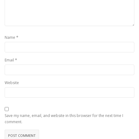
*
Name
*
Email
Website
Save my name, email, and website in this browser for the next time I
comment.