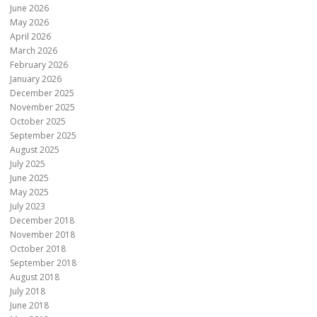
June 2026
May 2026
April 2026
March 2026
February 2026
January 2026
December 2025
November 2025
October 2025
September 2025
August 2025
July 2025
June 2025
May 2025
July 2023
December 2018
November 2018
October 2018
September 2018
August 2018
July 2018
June 2018