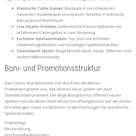
Klassische Table Games:
Blackjack in verschiedenen
Varianten, Roulettespiel (europäisch, Amerika, Frankreich),
Baccarat und Würfelspiel
Live-Dealer-Erlebnis:
Authentische Kasino-Ambiente mit
erfahrenen Kartengeber in Live-Streaming
Exclusive Spielautomaten:
Top-Slots mit erhöhten
Gewinnmöglichkeiten und neuartigen Spielmechaniken
Gewinnpool-Spiele:
Mega Moolah-Spiel, Haupt- Millionen und
andere Millionenspiele
Boni- und Promotionsstruktur
Das Casino charakterisiert sich durch ein attraktives
Prämienprogramm aus, das ebenso neue Spieler als auch
Stammkunden prämiert. Der Begrüßungsbonus offeriert neuen
Spielern ein lukrativen Start mit ein Einzahlungsbonus auf die ersten
Einzahlungen sowie zusätzlichen Gratis-Drehungen für spezifische
Spielautomaten.
Prämientyp
Beschreibung
Durchspielbedingungen