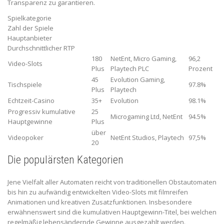
Transparenz zu garantieren.
Spielkategorie
Zahl der Spiele
Hauptanbieter
Durchschnittlicher RTP
180
NetEnt, Micro Gaming,
96,2
Video-Slots
Plus
Playtech PLC
Prozent
45
Evolution Gaming,
Tischspiele
97.8%
Plus
Playtech
Echtzeit-Casino
35+
Evolution
98.1%
Progressiv kumulative
25
Microgaming Ltd, NetEnt
94.5%
Hauptgewinne
Plus
über
Videopoker
NetEnt Studios, Playtech
97,5%
20
Die populärsten Kategorien
Jene Vielfalt aller Automaten reicht von traditionellen Obstautomaten
bis hin zu aufwändig entwickelten Video-Slots mit filmreifen
Animationen und kreativen Zusatzfunktionen. Insbesondere
erwähnenswert sind die kumulativen Hauptgewinn-Titel, bei welchen
regelmäßig lebensändernde Gewinne ausgezahlt werden.