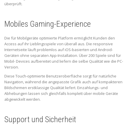
überprüft.
Mobiles Gaming-Experience
Die für Mobilgeräte optimierte Platform ermöglicht Kunden den
Access auf ihr Lieblingsspiele von überall aus. Die responsive
Internetseite läuft problemlos auf iOS-basierten und Android-
Geräten ohne separaten App-Installation. Über 200 Spiele sind für
Mobil- Devices aufbereitet und liefern die selbe Qualität wie die PC-
Version.
Diese Touch-optimierte Benutzeroberfläche sorgt für natürliche
Navigation, während die angepasste Grafik auch auf kompakteren
Bildschirmen erstklassige Qualität liefert. Einzahlungs- und
Abhebungen lassen sich gleichfalls komplett über mobile Geräte
abgewickelt werden.
Support und Sicherheit