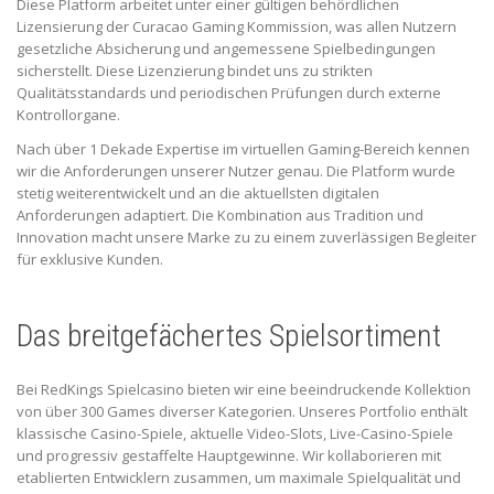
Diese Platform arbeitet unter einer gültigen behördlichen
Lizensierung der Curacao Gaming Kommission, was allen Nutzern
gesetzliche Absicherung und angemessene Spielbedingungen
sicherstellt. Diese Lizenzierung bindet uns zu strikten
Qualitätsstandards und periodischen Prüfungen durch externe
Kontrollorgane.
Nach über 1 Dekade Expertise im virtuellen Gaming-Bereich kennen
wir die Anforderungen unserer Nutzer genau. Die Platform wurde
stetig weiterentwickelt und an die aktuellsten digitalen
Anforderungen adaptiert. Die Kombination aus Tradition und
Innovation macht unsere Marke zu zu einem zuverlässigen Begleiter
für exklusive Kunden.
Das breitgefächertes Spielsortiment
Bei RedKings Spielcasino bieten wir eine beeindruckende Kollektion
von über 300 Games diverser Kategorien. Unseres Portfolio enthält
klassische Casino-Spiele, aktuelle Video-Slots, Live-Casino-Spiele
und progressiv gestaffelte Hauptgewinne. Wir kollaborieren mit
etablierten Entwicklern zusammen, um maximale Spielqualität und