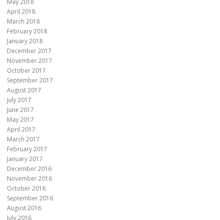
May 2018
April 2018
March 2018
February 2018
January 2018
December 2017
November 2017
October 2017
September 2017
August 2017
July 2017
June 2017
May 2017
April 2017
March 2017
February 2017
January 2017
December 2016
November 2016
October 2016
September 2016
August 2016
July 2016