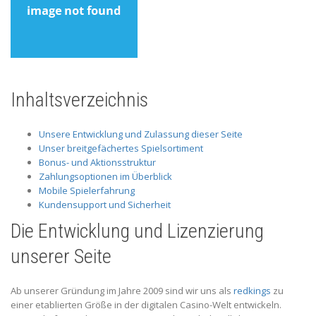
Inhaltsverzeichnis
Unsere Entwicklung und Zulassung dieser Seite
Unser breitgefächertes Spielsortiment
Bonus- und Aktionsstruktur
Zahlungsoptionen im Überblick
Mobile Spielerfahrung
Kundensupport und Sicherheit
Die Entwicklung und Lizenzierung
unserer Seite
Ab unserer Gründung im Jahre 2009 sind wir uns als
redkings
zu
einer etablierten Größe in der digitalen Casino-Welt entwickeln.