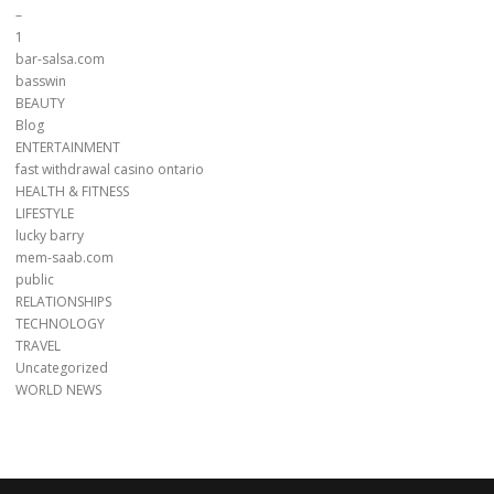
–
1
bar-salsa.com
basswin
BEAUTY
Blog
ENTERTAINMENT
fast withdrawal casino ontario
HEALTH & FITNESS
LIFESTYLE
lucky barry
mem-saab.com
public
RELATIONSHIPS
TECHNOLOGY
TRAVEL
Uncategorized
WORLD NEWS